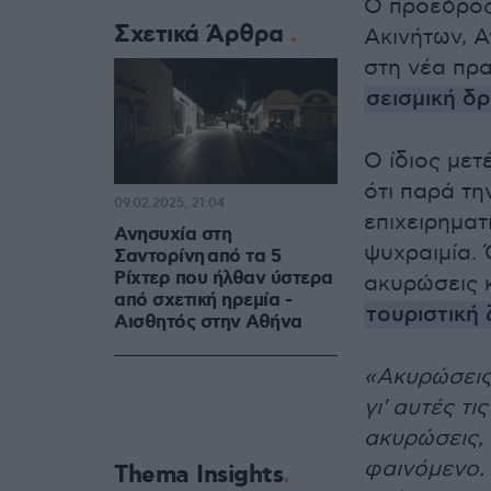
Ο πρόεδρος
Σχετικά Άρθρα
Ακινήτων, Α
στη νέα πρα
σεισμική δ
Ο ίδιος μετ
ότι παρά τη
09.02.2025, 21:04
επιχειρηματ
Ανησυχία στη
ψυχραιμία. 
Σαντορίνη από τα 5
Ρίχτερ που ήλθαν ύστερα
ακυρώσεις κ
από σχετική ηρεμία -
τουριστική
Αισθητός στην Αθήνα
«Ακυρώσεις
γι' αυτές τ
ακυρώσεις, 
φαινόμενο. 
Thema Insights