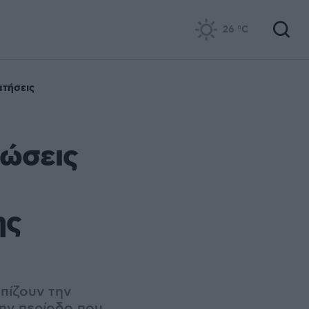
26
°C
ατήσεις
ρώσεις
ης
πίζουν την
ην περίοδο που