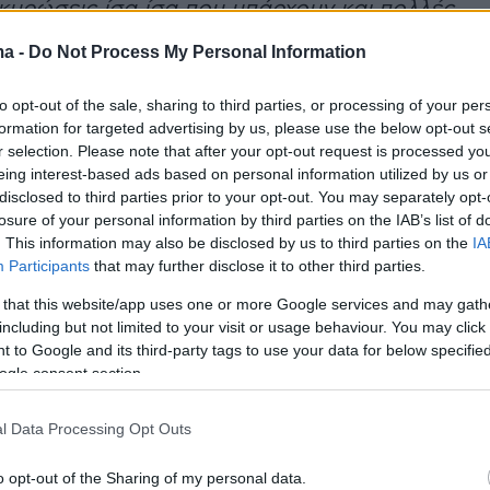
κυρώσεις ίσα ίσα που υπάρχουν και πολλές
Αυτές τις ημέρες οι λίγοι τουρίστες που
ma -
Do Not Process My Personal Information
 νησί, οι περισσότεροι έχουν φύγει
 σε ό,τι αφορά τα airbnb. Δεν μπορώ να
to opt-out of the sale, sharing to third parties, or processing of your per
τα ξενοδοχεία, στα airbnb βλέπουμε μια
formation for targeted advertising by us, please use the below opt-out s
r selection. Please note that after your opt-out request is processed y
 κρατήσεις»,
είπε χαρακτηριστικά ο κ. Χίου.
eing interest-based ads based on personal information utilized by us or
disclosed to third parties prior to your opt-out. You may separately opt-
losure of your personal information by third parties on the IAB’s list of
. This information may also be disclosed by us to third parties on the
IA
ια μίλησε στην εκπομπή ο πρόεδρος της
Participants
that may further disclose it to other third parties.
νοδόχων
Σαντορίνης, Αντώνης Παγώνης
 that this website/app uses one or more Google services and may gath
ς ότι μικροαλλαγές στις κρατήσεις έχουν
including but not limited to your visit or usage behaviour. You may click 
υάριο και Μάρτιο.
 to Google and its third-party tags to use your data for below specifi
ogle consent section.
er(eexbs1jkdkewvzn, v-d7nqzoa8g1tt)
l Data Processing Opt Outs
o opt-out of the Sharing of my personal data.