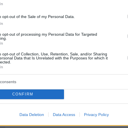
ου παρουσιάζεται αυτή τη στιγμή σε κρατήσει
In
α όπως και τις προηγούμενες ημέρες, δεν έχει
ι. Υπάρχουν κάποιες ερωτήσεις σε προσωπικό
o opt-out of the Sale of my Personal Data.
In
 συνεργάτες στο εξωτερικό, αλλά από τα δικ
χεία δεν έχει αποχωρήσει κόσμος αυτή τη
to opt-out of processing my Personal Data for Targeted
ing.
υπάρχουν πολύ λίγες αλλαγές σε ημερομηνίες
In
ις που υπήρχαν Φεβρουάριο, Μάρτιο,
o opt-out of Collection, Use, Retention, Sale, and/or Sharing
 να ελέγχουμε καθημερινά τις κρατήσεις από
ersonal Data that Is Unrelated with the Purposes for which it
lected.
μό που έχουμε δημιουργήσει. Είναι ένα
In
ονός και ευελπιστούμε να ολοκληρωθεί
consents
CONFIRM
ήμερα:
 για τους σεισμούς στη Σαντορίνη:
Data Deletion
Data Access
Privacy Policy
νη αισιοδοξία ότι δεν θα οδηγηθούμε στο