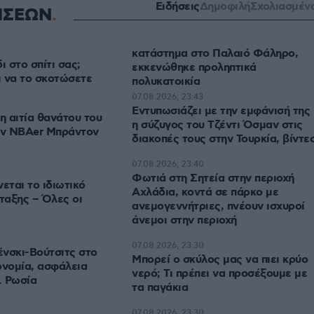
Ειδήσεις
Δημοφιλή
Σχολιασμέν
ΗΣΕΩΝ
κατάστημα στο Παλαιό Φάληρο,
ι στο σπίτι σας;
εκκενώθηκε προληπτικά
ι να το σκοτώσετε
πολυκατοικία
07.08.2026, 23:43
Εντυπωσιάζει με την εμφάνισή της
 αιτία θανάτου του
η σύζυγος του Τζέντι Όσμαν στις
ν NBAer Μπράντον
διακοπές τους στην Τουρκία, βίντε
07.08.2026, 23:40
Φωτιά στη Σητεία στην περιοχή
ται το ιδιωτικό
Αχλάδια, κοντά σε πάρκο με
ταξης – Όλες οι
ανεμογεννήτριες, πνέουν ισχυροί
άνεμοι στην περιοχή
07.08.2026, 23:30
νσκι-Βούτσιτς στο
Μπορεί ο σκύλος μας να πιει κρύο
ονομία, ασφάλεια
νερό; Τι πρέπει να προσέξουμε με
. Ρωσία
τα παγάκια
07.08.2026, 23:30