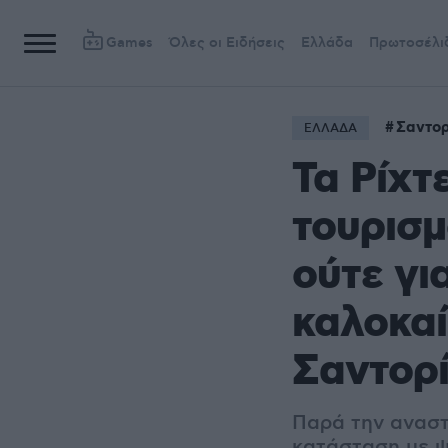
Games
Όλες οι Ειδήσεις
Ελλάδα
Πρωτοσέλι
Σαντορ
ΕΛΛΑΔΑ
Τα Ρίχτ
τουρισμ
ούτε γι
καλοκαί
Σαντορ
Παρά την αναστά
κατάσταση με ψ