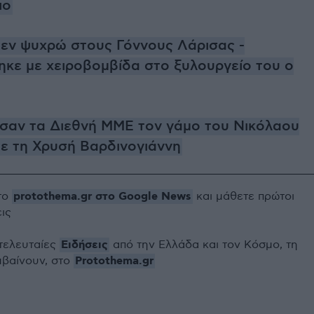
ιο
εν ψυχρώ στους Γόννους Λάρισας -
κε με χειροβομβίδα στο ξυλουργείο του ο
σαν τα Διεθνή ΜΜΕ τον γάμο του Νικόλαου
με τη Χρυσή Βαρδινογιάννη
protothema.gr στο Google News
το
και μάθετε πρώτοι
εις
Ειδήσεις
 τελευταίες
από την Ελλάδα και τον Κόσμο, τη
Protothema.gr
μβαίνουν, στο