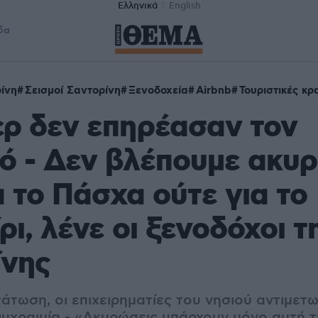
Ελληνικά
English
δα
ίνη
Σεισμοί Σαντορίνη
Ξενοδοχεία
Airbnb
Τουριστικές κρ
ερ δεν επηρέασαν τον
ό - Δεν βλέπουμε ακυ
α το Πάσχα ούτε για το
ρι, λένε οι ξενοδόχοι τ
ίνης
τωση, οι επιχειρηματίες του νησιού αντιμετω
υχραιμία - «Ακυρώσεις υπάρχουν μόνο αυτή τ