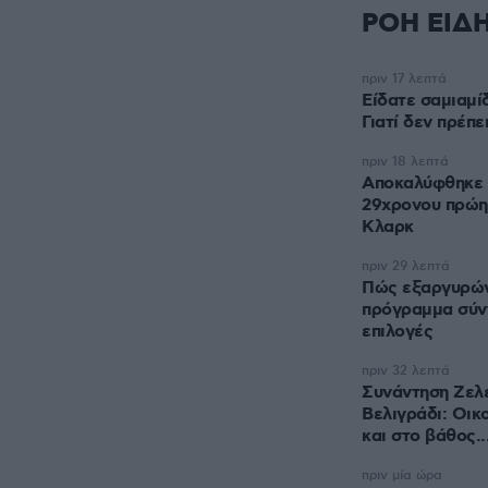
ΡΟΗ ΕΙΔ
πριν 17 λεπτά
Είδατε σαμιαμίδ
Γιατί δεν πρέπε
πριν 18 λεπτά
Αποκαλύφθηκε η
29χρονου πρώη
Κλαρκ
πριν 29 λεπτά
Πώς εξαργυρώνε
πρόγραμμα σύν
επιλογές
πριν 32 λεπτά
Συνάντηση Ζελέ
Βελιγράδι: Οικ
και στο βάθος..
πριν μία ώρα