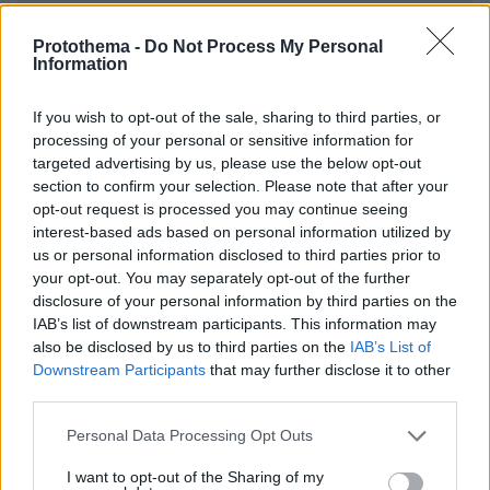
Protothema -
Do Not Process My Personal
Information
If you wish to opt-out of the sale, sharing to third parties, or
processing of your personal or sensitive information for
* Υποχρεωτικά πεδία
targeted advertising by us, please use the below opt-out
section to confirm your selection. Please note that after your
opt-out request is processed you may continue seeing
interest-based ads based on personal information utilized by
ΡΟΗ ΕΙΔΗΣΕΩΝ
us or personal information disclosed to third parties prior to
your opt-out. You may separately opt-out of the further
Ειδήσεις
Δημοφιλή
Σχολιασμένα
disclosure of your personal information by third parties on the
IAB’s list of downstream participants. This information may
πριν 7 λεπτά
also be disclosed by us to third parties on the
IAB’s List of
Πώς οι σκύλοι και οι γάτες μπορεί να διατηρούν το
Downstream Participants
that may further disclose it to other
μυαλό μας υγιές- Δείτε με ποιον τρόπο το καθένα
third parties.
πριν 7 λεπτά
Please note that this website/app uses one or more Google
Personal Data Processing Opt Outs
Sydney Sweeney: Ποζάρει με λευκά δαντελένια
services and may gather and store information including but
εσώρουχα για νέα καμπάνια του brand της
not limited to your visit or usage behaviour. You may click to
I want to opt-out of the Sharing of my