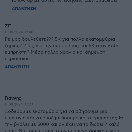
follow up με αυτές τις ειδήσεις. Δεν συμφέρει.
ΑΠΑΝΤΗΣΗ
ZF
11.08.2024, 17:40
Ρε μας δουλεύετε??? 5Κ για πολλά εκατομμύρια
ζημιές? 2 δις για την πυρόσβεση και 5Κ στον κάθε
εμπρηστη? Μέσα πολλα χρονια και δήμευση
περιουσιας.
ΑΠΑΝΤΗΣΗ
Γιάννης
11.08.2024, 17:23
Ξοδεύουμε εκατομύρια για να σβήσουμε μια
πυρκαγιά και να αποζημιώσουμε και ο εμπρηστής θα
την βγάλει με 5000 και αν έχει να τα δώσει ? καλά
πάμε. Να τους πετάνε στην επόμενη δασική φωτιά