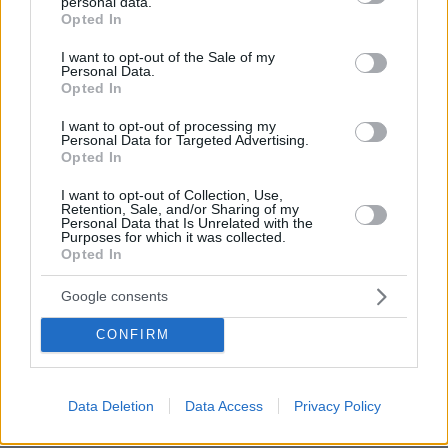
personal data.
πριν 11 λεπτά
grant or deny consent to Google and its third-party tags to
Opted In
Καύσωνας με 21 νεκρούς στη Νότια Κορέα, drones
use your data for below specified purposes in below Google
προειδοποιούν τους αγρότες να προστατευτούν
consent section.
I want to opt-out of the Sale of my
Personal Data.
πριν 11 λεπτά
Opted In
Φωτιά στη Μεγάλη Χώρα Αγρινίου, σηκώθηκαν δύο
αεροσκάφη
I want to opt-out of processing my
Personal Data for Targeted Advertising.
πριν 12 λεπτά
Opted In
Συνελήφθη στη Γερμανία 33χρονος Ουκρανός για
κατασκοπεία σε βάρος εταιρείας όπλων
I want to opt-out of Collection, Use,
Retention, Sale, and/or Sharing of my
Personal Data that Is Unrelated with the
πριν 13 λεπτά
Purposes for which it was collected.
Το βίντεο της Νατάσας Θεοδωρίδου με τη μητέρα της
Opted In
από το αυτοκίνητο: «Πες κάτι στο κοινό σου ρε μαμά»
πριν 13 λεπτά
Google consents
Συνελήφθησαν δύο 60χρονοι στην Λάρισα για κλοπή
μετασχηματιστή του ΔΕΔΔΗΕ βάρους 1,28 τόνων
CONFIRM
πριν 18 λεπτά
Ατύχημα στη διασταύρωση του Μπράλου: Μεγάλη
γεννήτρια έπεσε από φορτηγό, δείτε φωτογραφίες
Data Deletion
Data Access
Privacy Policy
πριν 27 λεπτά