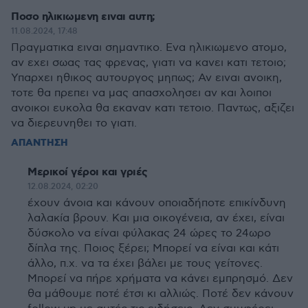
Ποσο ηλικιωμενη ειναι αυτη;
11.08.2024, 17:48
Πραγματικα ειναι σημαντικο. Ενα ηλικιωμενο ατομο,
αν εχει σωας τας φρενας, γιατι να κανει κατι τετοιο;
Υπαρχει ηθικος αυτουργος μηπως; Αν ειναι ανοικη,
τοτε θα πρεπει να μας απασχολησει αν και λοιποι
ανοικοι ευκολα θα εκαναν κατι τετοιο. Παντως, αξιζει
να διερευνηθει το γιατι.
ΑΠΑΝΤΗΣΗ
Μερικοί γέροι και γριές
12.08.2024, 02:20
έχουν άνοια και κάνουν οποιαδήποτε επικίνδυνη
λαλακία βρουν. Και μια οικογένεια, αν έχει, είναι
δύσκολο να είναι φύλακας 24 ώρες το 24ωρο
δίπλα της. Ποιος ξέρει; Μπορεί να είναι και κάτι
άλλο, π.χ. να τα έχει βάλει με τους γείτονες.
Μπορεί να πήρε χρήματα να κάνει εμπρησμό. Δεν
θα μάθουμε ποτέ έτσι κι αλλιώς. Ποτέ δεν κάνουν