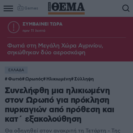
Games
ΣΥΜΒΑΙΝΕΙ ΤΩΡΑ
πριν 11 λεπτά
Φωτιά στη Μεγάλη Χώρα Αγρινίου,
σηκώθηκαν δύο αεροσκάφη
ΕΛΛΑΔΑ
Φωτιά
Ωρωπός
Ηλικιωμένη
Σύλληψη
Συνελήφθη μια ηλικιωμένη
στον Ωρωπό για πρόκληση
πυρκαγιών από πρόθεση και
κατ΄ εξακολούθηση
Θα οδηγηθεί στον ανακριτή τη Τετάρτη - Της