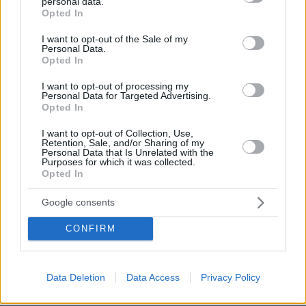
της από μακιγιέρ
personal data.
grant or deny consent to Google and its third-party tags to
Opted In
use your data for below specified purposes in below Google
145
06.08.2026, 09:18
consent section.
I want to opt-out of the Sale of my
Personal Data.
Opted In
«Τα παιδιά έχουν μια μικρή ίωση»: Το
I want to opt-out of processing my
τελευταίο μήνυμα της μητέρας στον
Personal Data for Targeted Advertising.
πρώην σύζυγό της πριν δολοφονήσει
Opted In
τα τέσσερα παιδιά τους
I want to opt-out of Collection, Use,
66
06.08.2026, 04:44
Retention, Sale, and/or Sharing of my
Personal Data that Is Unrelated with the
Purposes for which it was collected.
Opted In
Κολυμβητής με καρκίνο στον
Google consents
εγκέφαλο ξέσπασε σε κλάματα προς
τον Βρετανό πρωθυπουργό: Ικετεύω
CONFIRM
για τη ζωή όλων μας, ο πόνος είναι
αφόρητος
50
06.08.2026, 11:29
Data Deletion
Data Access
Privacy Policy
Loaded
:
88.05%