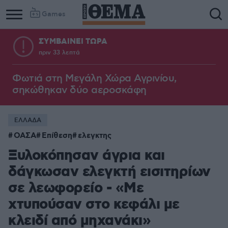
Games
ΣΥΜΒΑΙΝΕΙ ΤΩΡΑ
πριν 33 λεπτά
Φωτιά στη Μεγάλη Χώρα Αγρινίου,
σηκώθηκαν δύο αεροσκάφη
ΕΛΛΑΔΑ
ΟΑΣΑ
Επίθεση
ελεγκτης
Ξυλοκόπησαν άγρια και
δάγκωσαν ελεγκτή εισιτηρίων
σε λεωφορείο - «Με
χτυπούσαν στο κεφάλι με
κλειδί από μηχανάκι»