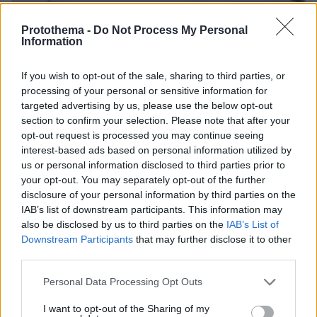
Protothema -
Do Not Process My Personal
Information
If you wish to opt-out of the sale, sharing to third parties, or
processing of your personal or sensitive information for
targeted advertising by us, please use the below opt-out
section to confirm your selection. Please note that after your
opt-out request is processed you may continue seeing
interest-based ads based on personal information utilized by
us or personal information disclosed to third parties prior to
your opt-out. You may separately opt-out of the further
Loaded
:
disclosure of your personal information by third parties on the
71.95%
06.08.2026, 10:22
IAB’s list of downstream participants. This information may
Οι πρώτες εικόνες του νέου Canadair 515 που
also be disclosed by us to third parties on the
IAB’s List of
έρχεται Ελλάδα και θα πετά και νύχτα
Downstream Participants
that may further disclose it to other
third parties.
Νεαρή γυναίκα με ακατέργαστη
Please note that this website/app uses one or more Google
Personal Data Processing Opt Outs
ομορφιά από την Αιθιοπία έγινε viral,
services and may gather and store information including but
δείτε την εντυπωσιακή μεταμόρφωσή
not limited to your visit or usage behaviour. You may click to
I want to opt-out of the Sharing of my