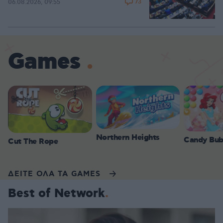
73
06.08.2026, 09:55
Games
Northern Heights
Candy Bub
Cut The Rope
ΔΕΙΤΕ ΟΛΑ ΤΑ GAMES
Best of Network