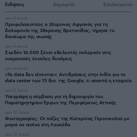
Ειδήσεις
Δημοφιλή
Σχολιασμένα
πριν 4 λεπτά
Προφυλακιστέος ο 26χρονος Αφγανός για τη
δολοφονία της 38χρονης Βρετανίδας, τήρησε το
δικαίωμα της σιωπής
πριν 4 λεπτά
Σχεδόν 16.000 ξένοι εθελοντές πολεμούν στις
ουκρανικές ένοπλες δυνάμεις
πριν 6 λεπτά
«Τα data δεν πίνονται»: Αντιδράσεις στην Ινδία για το
data center των 15 δισ. της Google, τι απαντά η εταιρεία
πριν 8 λεπτά
Υπεγράφη η σύμβαση για τη δημιουργία του
Παρατηρητηρίου Έργων της Περιφέρειας Αττικής
πριν 10 λεπτά
Φωτογραφίες: Οι πόζες της Κατερίνας Γερονικολού με
μαγιό σε πισίνα στη Λευκάδα
πριν 12 λεπτά