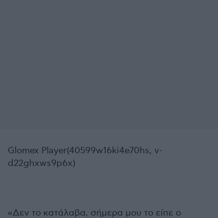
Glomex Player(40599w16ki4e70hs, v-
d22ghxws9p6x)
«Δεν το κατάλαβα, σήμερα μου το είπε ο