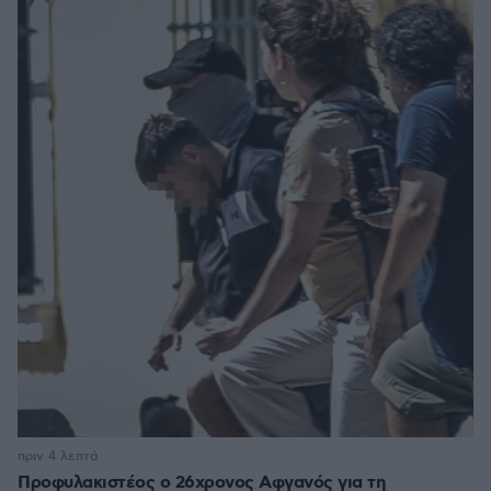
πριν 4 λεπτά
Προφυλακιστέος ο 26χρονος Αφγανός για τη