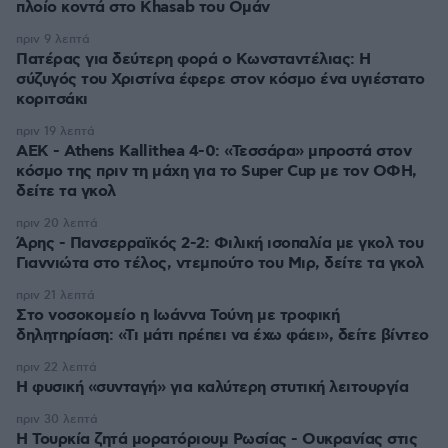
πλοίο κοντά στο Khasab του Ομάν
πριν 9 λεπτά
Πατέρας για δεύτερη φορά ο Κωνσταντέλιας: Η
σύζυγός του Χριστίνα έφερε στον κόσμο ένα υγιέστατο
κοριτσάκι
πριν 19 λεπτά
ΑΕΚ - Athens Kallithea 4-0: «Τεσσάρα» μπροστά στον
κόσμο της πριν τη μάχη για το Super Cup με τον ΟΦΗ,
δείτε τα γκολ
πριν 20 λεπτά
Άρης - Πανσερραϊκός 2-2: Φιλική ισοπαλία με γκολ του
Γιαννιώτα στο τέλος, ντεμπούτο του Μιρ, δείτε τα γκολ
πριν 21 λεπτά
Στο νοσοκομείο η Ιωάννα Τούνη με τροφική
δηλητηρίαση: «Τι μάτι πρέπει να έχω φάει», δείτε βίντεο
πριν 22 λεπτά
Η φυσική «συνταγή» για καλύτερη στυτική λειτουργία
πριν 30 λεπτά
Η Τουρκία ζητά μορατόριουμ Ρωσίας - Ουκρανίας στις