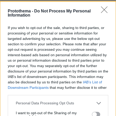
Ελλαδιστάν!
03.05.2024, 05:21
Protothema -
Do Not Process My Personal
Information
Όλα είναι κατά βάση λόγο νοοτροπίας έτσι μάθαμε
ότι να'ναι δεν υπάρχει σεβασμός και αυτοέλεγχος
δεν λογαριαζουμε τους άλλους και φυσικά βάζουμε
If you wish to opt-out of the sale, sharing to third parties, or
σε κίνδυνο και τους εαυτούς μας όλα είναι ένας
processing of your personal or sensitive information for
φαύλος κύκλος ! Είμαι κάτοικος εξωτερικού τα
targeted advertising by us, please use the below opt-out
τελευταία 25 έτη ΚΑΘΕ χρόνο που έρχομαι για
section to confirm your selection. Please note that after your
διακοπές στο νησί μου ΚΑΘΕ φορά τις πρώτες μέρες
opt-out request is processed you may continue seeing
interest-based ads based on personal information utilized by
σοκάρομαι, χρειάζομαι χρόνο να συνηθίσω την
us or personal information disclosed to third parties prior to
οδήγηση στο ελαντα, μας λείπουν ουσιαστικά
your opt-out. You may separately opt-out of the further
πράγματα, και δεν βλέπω και λύση στο μέλλον ΟΤΑΝ
disclosure of your personal information by third parties on the
ο καγκουρας πχ μεγαλώνει τα παιδιά του με
IAB’s list of downstream participants. This information may
καγκουριές τα ίδια θα κάνουν και αυτά, ούτε με
also be disclosed by us to third parties on the
IAB’s List of
βούρδουλα δεν φτιάχνει ο Έλληνας είναι μέσα στο
Downstream Participants
that may further disclose it to other
DNA του ΤΕΛΟΣ Περαστικά σας!
third parties.
ΑΠΑΝΤΗΣΗ
Please note that this website/app uses one or more Google
Personal Data Processing Opt Outs
services and may gather and store information including but
Κοινη λογικη
not limited to your visit or usage behaviour. You may click to
I want to opt-out of the Sharing of my