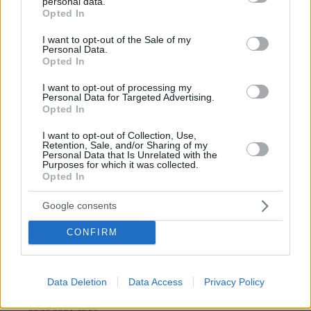
personal data.
03.05.2024, 04:25
grant or deny consent to Google and its third-party tags to
Opted In
Οδηγος μηχανης = υποψηφιος νεκρος.
use your data for below specified purposes in below Google
consent section.
I want to opt-out of the Sale of my
ΑΠΑΝΤΗΣΗ
Personal Data.
Opted In
βερναρδος
I want to opt-out of processing my
03.05.2024, 03:42
Personal Data for Targeted Advertising.
Opted In
ενα μεγαλο προβλημα που πρεπει να λυσει η
κυβερνηση την ακουμε λοιπον
I want to opt-out of Collection, Use,
Retention, Sale, and/or Sharing of my
ΑΠΑΝΤΗΣΗ
Personal Data that Is Unrelated with the
Purposes for which it was collected.
Τι να κάνει η κυβέρνηση?
Opted In
03.05.2024, 05:35
Google consents
Να σου πει μην βάλεις το χέρι σου στην φωτιά
γιατί θα καείς??? Κακό τσίζ?? Σοβαρέψου
CONFIRM
ελληναρα μου!
ΑΠΑΝΤΗΣΗ
Data Deletion
Data Access
Privacy Policy
Να διορθώσει