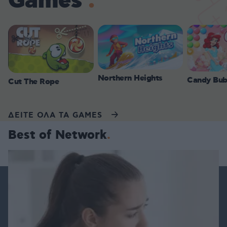
Games
Northern Heights
Candy Bub
Cut The Rope
ΔΕΙΤΕ ΟΛΑ ΤΑ GAMES
Best of Network