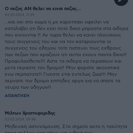
Ο πεζος ΑΝ θελει να ειναι πεζος...
03.05.2024, 11:39
...και οχι στο χωμα η με καροτσακι οφειλει να
καταλαβει οτι δεν εχει ποτε δικιο μπροστα στα σιδερα
που κινουνται !! Αν τωρα θελει να κανει πλουσιους
τους συγγενεις του και να τον καταριουνται οι
συγγενεις του οδηγου τοτε πιστευει τους εχθρους
των πεζων που κραζουν οτι αυτοι εχουν παντα δικιο!!
Προφυλαχθειτε!!! Αστε τα σιδερα να περασουν και
μετα περαστε τον δρομο!! Μην φορατε ακουστικα
ενω περπατατε!! Γινεστε ετσι εντελως ζωα!!! Μην
περνατε τον δρομο επιτηδες αργα για να σπατε τα
νευρα των οδηγων!!
ΑΠΑΝΤΗΣΗ
Μιλτων Χριστοφοριδης
03.05.2024, 09:48
Μηδενική αστυνόμευση. Στο σημείο αυτο η ταχύτητα