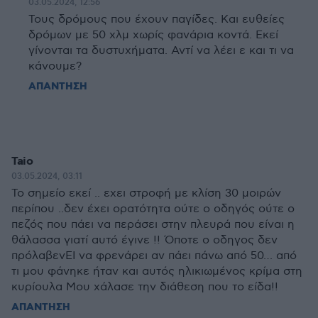
03.05.2024, 12:56
Τους δρόμους που έχουν παγίδες. Και ευθείες
δρόμων με 50 χλμ χωρίς φανάρια κοντά. Εκεί
γίνονται τα δυστυχήματα. Αντί να λέει ε και τι να
κάνουμε?
ΑΠΑΝΤΗΣΗ
Taio
03.05.2024, 03:11
Το σημείο εκεί .. εχει στροφή με κλίση 30 μοιρών
περίπου ..δεν έχει ορατότητα ούτε ο οδηγός ούτε ο
πεζός που πάει να περάσει στην πλευρά που είναι η
θάλασσα γιατί αυτό έγινε !! Όποτε ο οδηγος δεν
πρόλαβενΕΙ να φρενάρει αν πάει πάνω από 50… από
τι μου φάνηκε ήταν και αυτός ηλικιωμένος κρίμα στη
κυρίουλα Μου χάλασε την διάθεση που το είδα!!
ΑΠΑΝΤΗΣΗ