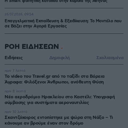
Η Smart φοιτητική κατοικία στην καρδιά της Αθήνας
26.07.2026, 09:54
Επαγγελματική Εκπαίδευση & Εξειδίκευση: Το Mοντέλο που
σε Bάζει στην Aγορά Eργασίας
ΡΟΗ ΕΙΔΗΣΕΩΝ
Ειδήσεις
Δημοφιλή
Σχολιασμένα
πριν 7 λεπτά
To video του Travel.gr από το ταξίδι στα Βόρεια
Άγραφα: Φιλόξενοι Άνθρωποι, ανόθευτη Φύση
πριν 8 λεπτά
Νέο αεροδρόμιο Ηρακλείου στο Καστέλι: Υπογραφή
σύμβασης για συστήματα αεροναυτιλίας
πριν 10 λεπτά
Σκαντζόχοιρος εντοπίστηκε με ψώρα στη Νάξο – Τι
κάνουμε αν βρούμε έναν στον δρόμο