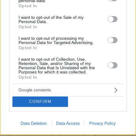
personal data.
grant or deny consent to Google and its third-party tags to
Opted In
use your data for below specified purposes in below Google
Για την επίτευξη του σκοπού αυτού, 68χρονος,
consent section.
I want to opt-out of the Sale of my
μέλος της οργάνωσης, είχε αναλάβει την
Personal Data.
αναζήτηση των οικιών σε περιοχές της Αττικής.
Opted In
Στη συνέχεια, εξακρίβωνε με συχνές
I want to opt-out of processing my
κατοπτεύσεις εάν οι οικίες που έβρισκε
Personal Data for Targeted Advertising.
Opted In
κατοικούνται και τοποθετούσε καινούριες
κλειδαριές και αλυσίδες στις πόρτες, για να τις
I want to opt-out of Collection, Use,
Retention, Sale, and/or Sharing of my
ασφαλίσει. Σε περίπτωση που εντόπιζε οικίες
Personal Data that Is Unrelated with the
Purposes for which it was collected.
που δεν κατοικούνται, εισέρχονταν και
Opted In
αφαιρούσε αντικείμενα και τιμαλφή, ενώ
αναζητούσε οτιδήποτε σχετικό (π.χ έγγραφα)
Google consents
με το ιδιοκτησιακό καθεστώς των οικιών.
CONFIRM
Ο 68χρονος αναζητούσε πληροφορίες για τους
ιδιοκτήτες και επικοινωνούσε με αυτούς για να
Data Deletion
Data Access
Privacy Policy
διαπιστώσει αν οι οικίες κατοικούνται ή