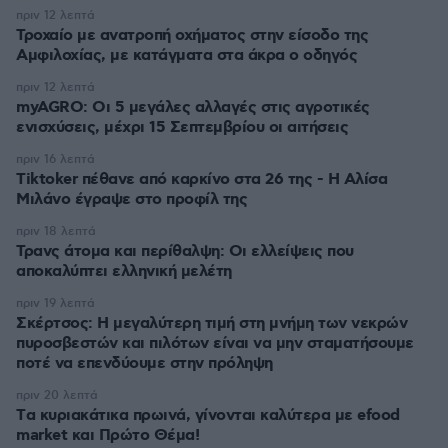
πριν 12 λεπτά
Τροχαίο με ανατροπή οχήματος στην είσοδο της
Αμφιλοχίας, με κατάγματα στα άκρα ο οδηγός
πριν 12 λεπτά
myAGRO: Οι 5 μεγάλες αλλαγές στις αγροτικές
ενισχύσεις, μέχρι 15 Σεπτεμβρίου οι αιτήσεις
πριν 16 λεπτά
Tiktoker πέθανε από καρκίνο στα 26 της - Η Αλίσα
Μιλάνο έγραψε στο προφίλ της
πριν 18 λεπτά
Τρανς άτομα και περίθαλψη: Οι ελλείψεις που
αποκαλύπτει ελληνική μελέτη
πριν 19 λεπτά
Σκέρτσος: Η μεγαλύτερη τιμή στη μνήμη των νεκρών
πυροσβεστών και πιλότων είναι να μην σταματήσουμε
ποτέ να επενδύουμε στην πρόληψη
πριν 20 λεπτά
Tα κυριακάτικα πρωινά, γίνονται καλύτερα με efood
market και Πρώτο Θέμα!