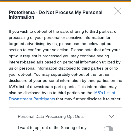
150 ευρώ, για έκδοση Α.Φ.Μ. και κλειδάριθμου
και
Protothema -
Do Not Process My Personal
Information
100 ευρώ, για έκδοση Α.Μ.Α..
If you wish to opt-out of the sale, sharing to third parties, or
processing of your personal or sensitive information for
Από την παράνομη δραστηριότητά της η
targeted advertising by us, please use the below opt-out
οργάνωση
section to confirm your selection. Please note that after your
αποκόμισε περίπου 1.000.000 ευρώ,
opt-out request is processed you may continue seeing
ενώ από τις έως τώρα έρευνες έχουν
interest-based ads based on personal information utilized by
εξακριβωθεί τουλάχιστον 185 περιπτώσεις
us or personal information disclosed to third parties prior to
αλλοδαπών- πελατών της.
your opt-out. You may separately opt-out of the further
disclosure of your personal information by third parties on the
IAB’s list of downstream participants. This information may
Στη δεύτερη εγκληματική οργάνωση, τα μέλη
also be disclosed by us to third parties on the
IAB’s List of
της, τουλάχιστον από το Σεπτέμβριο του 2023,
Downstream Participants
that may further disclose it to other
προέβαιναν σε παράνομες μεταβιβάσεις
third parties.
ακινήτων που ήταν εγκαταλελειμμένα, χωρίς
Please note that this website/app uses one or more Google
Personal Data Processing Opt Outs
ξεκάθαρο ιδιοκτησιακό καθεστώς ή των
services and may gather and store information including but
οποίων οι ιδιοκτήτες ήταν εξαφανισμένοι.
not limited to your visit or usage behaviour. You may click to
I want to opt-out of the Sharing of my