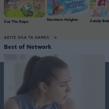
Northern Heights
Candy Bub
Cut The Rope
ΔΕΙΤΕ ΟΛΑ ΤΑ GAMES
Best of Network