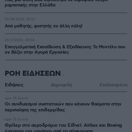
Πώς μια απλή ιδέα εξελίχθηκε σε κορυφαίο θεσμό
ρομποτικής στην Ελλάδα
06.08.2026, 10:52
Από μαθητής, φοιτητής σε άλλη πόλη!
26.07.2026, 09:54
Επαγγελματική Εκπαίδευση & Εξειδίκευση: Το Mοντέλο που
σε Bάζει στην Aγορά Eργασίας
ΡΟΗ ΕΙΔΗΣΕΩΝ
Ειδήσεις
Δημοφιλή
Σχολιασμένα
πριν 14 λεπτά
Οι συνδυασμοί συστατικών που κάνουν θαύματα στην
περιποίηση της επιδερμίδας
πριν 15 λεπτά
Θρίλερ στο αεροδρόμιο του Σίδνεϊ: Airbus και Boeing
έφτασαν μια «ανάσα» από τη σύγκρουση