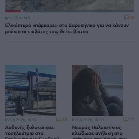
Loaded
:
100.00%
14
πριν 39 λεπτά
Ελικόπτερο «πάρκαρε» στο Σαρακήνικο για να κάνουν
μπάνιο οι επιβάτες του, δείτε βίντεο
30
22
09.08.2026, 10:51
09.08.2026, 10:38
Ασθενής ξυλοκόπησε
Νεαρός Παλαιστίνιος
νοσηλεύτρια στα
κλείδωσε ανήλικη στο