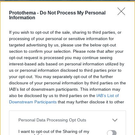
Protothema -
Do Not Process My Personal
Information
If you wish to opt-out of the sale, sharing to third parties, or
processing of your personal or sensitive information for
targeted advertising by us, please use the below opt-out
section to confirm your selection. Please note that after your
opt-out request is processed you may continue seeing
interest-based ads based on personal information utilized by
us or personal information disclosed to third parties prior to
your opt-out. You may separately opt-out of the further
disclosure of your personal information by third parties on the
IAB’s list of downstream participants. This information may
also be disclosed by us to third parties on the
IAB’s List of
Downstream Participants
that may further disclose it to other
third parties.
Please note that this website/app uses one or more Google
Personal Data Processing Opt Outs
services and may gather and store information including but
09.08.2026, 09:28
not limited to your visit or usage behaviour. You may click to
I want to opt-out of the Sharing of my
Χωρίς ναυαγοσώστη ήταν το beach bar στην Πάρο