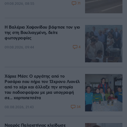
71
09.08.2026, 08:55
Η Βαλέρια Χοψονίδου βάφτισε τον γιο
της στη Βουλιαγμένη, δείτε
φωτογραφίες
4
09.08.2026, 09:44
Χόρχε Μέσι: Ο εργάτης από το
Ροσάριο που πήρε τον 13χρονο Λιονέλ
από το χέρι και άλλαξε την ιστορία
του ποδοσφαίρου με μια υπογραφή
σε... χαρτοπετσέτα
34
08.08.2026, 21:43
Νεαρός Παλαιστίνιος κλείδωσε