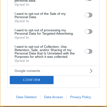
personal data.
grant or deny consent to Google and its third-party tags to
όταν πνίγηκε ο 4χρονος, έρευνα για την άδεια της
Opted In
use your data for below specified purposes in below Google
πισίνας: Το χρονικό της τραγωδίας
consent section.
I want to opt-out of the Sale of my
Personal Data.
Opted In
I want to opt-out of processing my
Personal Data for Targeted Advertising.
Opted In
I want to opt-out of Collection, Use,
Retention, Sale, and/or Sharing of my
Personal Data that Is Unrelated with the
Purposes for which it was collected.
Opted In
Google consents
CONFIRM
Data Deletion
Data Access
Privacy Policy