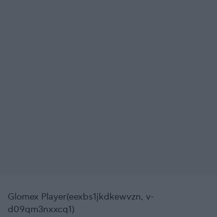
Glomex Player(eexbs1jkdkewvzn, v-
d09qm3nxxcq1)