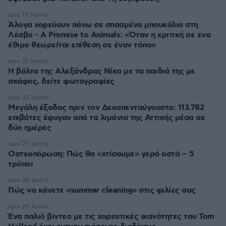
πριν 19 λεπτά
Άλογα χορεύουν πάνω σε σπασμένα μπουκάλια στη
Λέσβο - A Promise to Animals: «Όταν η κριτική σε ένα
έθιμο θεωρείται επίθεση σε έναν τόπο»
πριν 21 λεπτά
Η βόλτα της Αλεξάνδρας Νίκα με τα παιδιά της με
σκάφος, δείτε φωτογραφίες
πριν 23 λεπτά
Μεγάλη έξοδος πριν τον Δεκαπενταύγουστο: 113.782
επιβάτες έφυγαν από τα λιμάνια της Αττικής μέσα σε
δύο ημέρες
πριν 25 λεπτά
Οστεοπόρωση: Πώς θα «χτίσουμε» γερά οστά – 5
τρόποι
πριν 26 λεπτά
Πώς να κάνετε «summer cleaning» στις φιλίες σας
πριν 29 λεπτά
Ένα παλιό βίντεο με τις χορευτικές ικανότητες του Tom