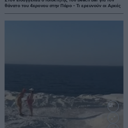
Στον εισαγγελέα ο ιδιοκτήτης του beach bar για τον
θάνατο του 4χρονου στην Πάρο - Τι ερευνούν οι Αρχές