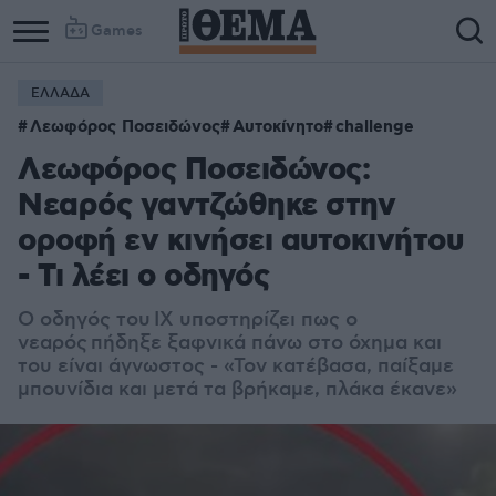
Games
ΕΛΛΑΔΑ
Column
Column
Λεωφόρος Ποσειδώνος
Αυτοκίνητο
challenge
1
2
Λεωφόρος Ποσειδώνος:
Νεαρός γαντζώθηκε στην
οροφή εν κινήσει αυτοκινήτου
- Τι λέει ο οδηγός
Ο οδηγός του ΙΧ υποστηρίζει πως ο
νεαρός πήδηξε ξαφνικά πάνω στο όχημα και
του είναι άγνωστος - «Τον κατέβασα, παίξαμε
μπουνίδια και μετά τα βρήκαμε, πλάκα έκανε»