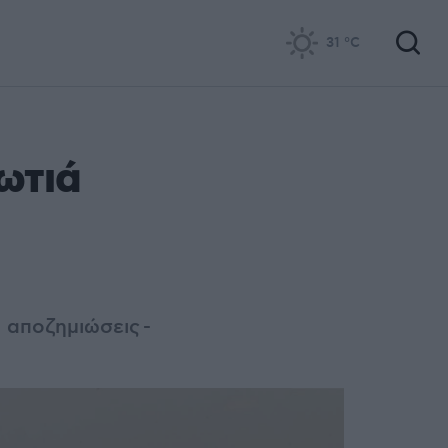
31
°C
ωτιά
 αποζημιώσεις -