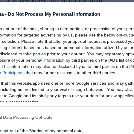
α τις επιχειρήσεις της πυροσβεστικής.
er(eexbs1jkdkewvzn, v-cv3vox928dbt)
ma -
Do Not Process My Personal Information
to opt-out of the sale, sharing to third parties, or processing of your per
formation for targeted advertising by us, please use the below opt-out s
r selection. Please note that after your opt-out request is processed y
eing interest-based ads based on personal information utilized by us or
με την αναζωπύρωση που εκδηλώθηκε στην
disclosed to third parties prior to your opt-out. You may separately opt-
εριοχή της
Λευκίμμης
και πήρε διαστάσεις
losure of your personal information by third parties on the IAB’s list of
ας μέτωπο ο κ. Αρτοποιός είπε ότι «στην
. This information may also be disclosed by us to third parties on the
IA
Participants
that may further disclose it to other third parties.
ι στον Προβατώνα η φωτιά έχει πλέον μια πιο
ορφή».
 that this website/app uses one or more Google services and may gath
including but not limited to your visit or usage behaviour. You may click 
 to Google and its third-party tags to use your data for below specifi
το μέτωπο που απασχολεί τις δυνάμεις της
ogle consent section.
ής, όπως ανέφερε ο κ. Αρτοποιός, είναι αυτό
 περιοχής
Κασσιτερά
και
Κίρκη
.
l Data Processing Opt Outs
o opt-out of the Sharing of my personal data.