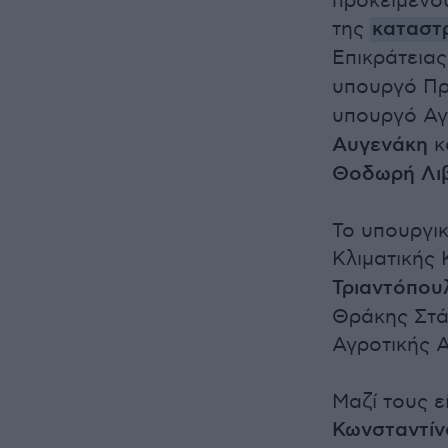
προκειμένο
της
καταστ
Επικράτεια
υπουργό Πρ
υπουργό Αγ
Αυγενάκη
κ
Θοδωρή Λιβ
Το υπουργι
Κλιματικής 
Τριαντόπου
Θράκης Στά
Αγροτικής 
Μαζί τους ε
Κωνσταντί