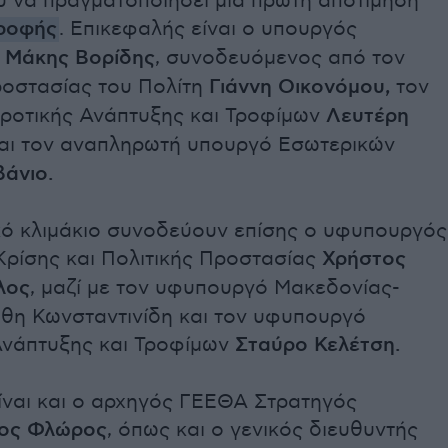
υ να πραγματοποιήσει μια πρώτη αποτίμηση
ροφής
. Επικεφαλής είναι ο υπουργός
ς
Μάκης Βορίδης
, συνοδευόμενος από τον
οστασίας του Πολίτη
Γιάννη Οικονόμου,
τον
ροτικής Ανάπτυξης και Τροφίμων
Λευτέρη
αι τον αναπληρωτή υπουργό Εσωτερικών
άνιο.
κό κλιμάκιο συνοδεύουν επίσης ο υφυπουργός
Κρίσης και Πολιτικής Προστασίας
Χρήστος
λος
, μαζί με τον υφυπουργό Μακεδονίας-
θη Κωνσταντινίδη και τον υφυπουργό
Ανάπτυξης και Τροφίμων
Σταύρο Κελέτση.
ίναι και ο αρχηγός ΓΕΕΘΑ Στρατηγός
νος Φλώρος
, όπως και ο γενικός διευθυντής