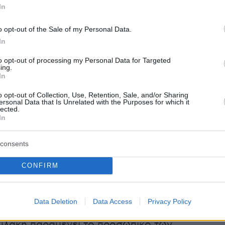
ενίσχυση των πυροσβεστικών δυνάμεων που
In
 σε Έβρο και Ροδόπη αναμένεται σήμερα
πως επισήμανε μάλιστα ο υπουργός
o opt-out of the Sale of my Personal Data.
Κρίσης και Πολιτικής Προστασίας,
Βασίλης
In
 βρέθηκε στον Έβρο , στο πλαίσιο της
to opt-out of processing my Personal Data for Targeted
ing.
 για τον έλεγχο της πυρκαγιάς και στις
In
έρες θα υπάρξει περαιτέρω ενίσχυση με
o opt-out of Collection, Use, Retention, Sale, and/or Sharing
ι επίγειες δυνάμεις παρά το γεγονός όπως
ersonal Data that Is Unrelated with the Purposes for which it
lected.
ιχειρεί ήδη στον Έβρο ένα πολύ μεγάλο κομμάτ
In
ων του Πυροσβεστικού Σώματος, επίγειων και
consents
CONFIRM
αι ότι για σήμερα Δευτέρα παραμένει υψηλός
Data Deletion
Data Access
Privacy Policy
πυρκαγιάς σε πολλές περιοχές της χώρας. Σε
φυλακή παραμένει το προσωπικό των