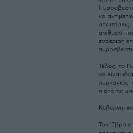
Πυροσβεστι
να αντιμετ
απαιτήσεις
αριθμού πυρ
εναέριας επ
πυροσβεστικ
Τέλος, το Π
να είναι ιδ
πυρκαγιάς, 
πιστά τις υ
Κυβερνητικ
Τον Έβρο επ