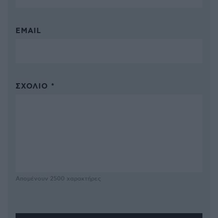
EMAIL
ΣΧΌΛΙΟ *
Απομένουν
2500
χαρακτήρες