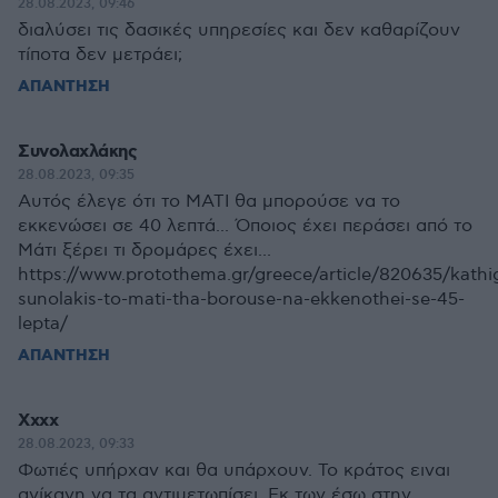
28.08.2023, 09:46
διαλύσει τις δασικές υπηρεσίες και δεν καθαρίζουν
τίποτα δεν μετράει;
ΑΠΑΝΤΗΣΗ
Συνολαχλάκης
28.08.2023, 09:35
Αυτός έλεγε ότι το ΜΑΤΙ θα μπορούσε να το
εκκενώσει σε 40 λεπτά... Όποιος έχει περάσει από το
Μάτι ξέρει τι δρομάρες έχει...
https://www.protothema.gr/greece/article/820635/kathig
sunolakis-to-mati-tha-borouse-na-ekkenothei-se-45-
lepta/
ΑΠΑΝΤΗΣΗ
Xxxx
28.08.2023, 09:33
Φωτιές υπήρχαν και θα υπάρχουν. Το κράτος ειναι
ανίκανη να τα αντιμετωπίσει. Εκ των έσω στην