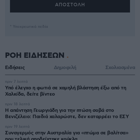
* Υποχρεωτικά πεδία
ΡΟΗ ΕΙΔΗΣΕΩΝ
Ειδήσεις
Δημοφιλή
Σχολιασμένα
πριν 7 λεπτά
Υπό έλεγχο η φωτιά σε χαμηλή βλάστηση έξω από τη
Χαλκίδα, δείτε βίντεο
πριν 18 λεπτά
Η απάντηση Γεωργιάδη για την πτώση σοβά στο
Βενιζέλειο: Παιδιά χαλαρώστε, δεν καταρρέει το ΕΣΥ
πριν 19 λεπτά
Συναγερμός στην Αυστραλία για «πτώμα σε βαλίτσα»
που τελικά αποδείχτηκε κούκλα