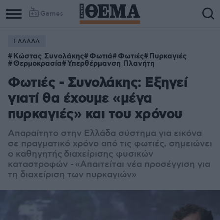
Games
ΕΛΛΑΔΑ
Column
Column
Κώστας Συνολάκης
Φωτιά
Φωτιές
Πυρκαγιές
1
2
Θερμοκρασία
Υπερθέρμανση Πλανήτη
Φωτιές - Συνολάκης: Εξηγεί
γιατί θα έχουμε «μέγα
πυρκαγιές» και του χρόνου
Απαραίτητο στην Ελλάδα σύστημα για εικόνα
σε πραγματικό χρόνο από τις φωτιές, σημειώνει
ο καθηγητής διαχείρισης φυσικών
καταστροφών - «Απαιτείται νέα προσέγγιση για
τη διαχείριση των πυρκαγιών»