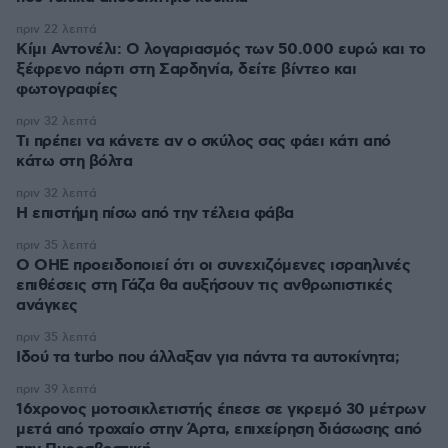
πριν 22 λεπτά
Κίμι Αντονέλι: Ο λογαριασμός των 50.000 ευρώ και το
ξέφρενο πάρτι στη Σαρδηνία, δείτε βίντεο και
φωτογραφίες
πριν 32 λεπτά
Τι πρέπει να κάνετε αν ο σκύλος σας φάει κάτι από
κάτω στη βόλτα
πριν 32 λεπτά
Η επιστήμη πίσω από την τέλεια φάβα
πριν 35 λεπτά
Ο ΟΗΕ προειδοποιεί ότι οι συνεχιζόμενες ισραηλινές
επιθέσεις στη Γάζα θα αυξήσουν τις ανθρωπιστικές
ανάγκες
πριν 35 λεπτά
Ιδού τα turbo που άλλαξαν για πάντα τα αυτοκίνητα;
πριν 39 λεπτά
16χρονος μοτοσικλετιστής έπεσε σε γκρεμό 30 μέτρων
μετά από τροχαίο στην Άρτα, επιχείρηση διάσωσης από