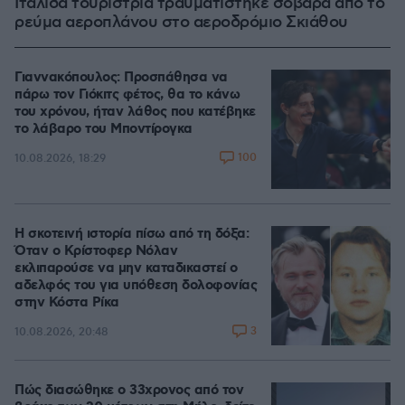
Ιταλίδα τουρίστρια τραυματίστηκε σοβαρά από το
ρεύμα αεροπλάνου στο αεροδρόμιο Σκιάθου
Γιαννακόπουλος: Προσπάθησα να
πάρω τον Γιόκιτς φέτος, θα το κάνω
του χρόνου, ήταν λάθος που κατέβηκε
το λάβαρο του Μποντίρογκα
100
10.08.2026, 18:29
Η σκοτεινή ιστορία πίσω από τη δόξα:
Όταν ο Κρίστοφερ Νόλαν
εκλιπαρούσε να μην καταδικαστεί ο
αδελφός του για υπόθεση δολοφονίας
στην Κόστα Ρίκα
3
10.08.2026, 20:48
Πώς διασώθηκε ο 33χρονος από τον