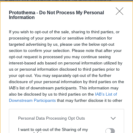
ΑΠΑΝΤΗΣΗ
Protothema -
Do Not Process My Personal
Information
Οι γείτονες, ΟΛΟΙ, γιατί ΔΕΝ καίγονται; Μήπως επειδή
ΔΕΝ έχουν Σινολάκη;;;
If you wish to opt-out of the sale, sharing to third parties, or
28.08.2023, 10:39
processing of your personal or sensitive information for
targeted advertising by us, please use the below opt-out
Συνολάκης συνολικής καταστροφής. Όλοι οι
section to confirm your selection. Please note that after your
γείτονες, Σκοπιανοί, Τούρκοι, Βούλγαροι, Αλβανοί
opt-out request is processed you may continue seeing
κλπ, ΔΕΝ καίγονται από ΜΕΓΑ πυρκαγιές! Γιατί;;;
interest-based ads based on personal information utilized by
(Ρητορικό το ερώτημα, βεβαίως!!)
us or personal information disclosed to third parties prior to
ΑΠΑΝΤΗΣΗ
your opt-out. You may separately opt-out of the further
disclosure of your personal information by third parties on the
IAB’s list of downstream participants. This information may
Giannis
also be disclosed by us to third parties on the
IAB’s List of
28.08.2023, 10:19
Downstream Participants
that may further disclose it to other
Αλλο ενα πιονι του συστηματος περι (εγ)κλιματικης
third parties.
αλλαγης...
Please note that this website/app uses one or more Google
ΑΠΑΝΤΗΣΗ
Personal Data Processing Opt Outs
services and may gather and store information including but
not limited to your visit or usage behaviour. You may click to
I want to opt-out of the Sharing of my