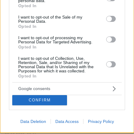
personal data.
Γελοιοι
grant or deny consent to Google and its third-party tags to
Opted In
use your data for below specified purposes in below Google
28.08.2023, 09:57
consent section.
Περισυ γιατι δεν ειχαμε? Φετος μονο ειχαμε
I want to opt-out of the Sale of my
Personal Data.
κλιματικη αλλαγη? Και το ξερει απο τωρα οτι του
Opted In
χρονου θα εχουμε φωτιες? Οι γυρω χωρες γιατι δεν
εχουν μεγα φωτιες? Το πλυντήριο για την
I want to opt-out of processing my
Personal Data for Targeted Advertising.
ανικανότητα της κυβέρνησης δεν πειθει κανενα
Opted In
ΑΠΑΝΤΗΣΗ
I want to opt-out of Collection, Use,
Retention, Sale, and/or Sharing of my
Personal Data that Is Unrelated with the
Purposes for which it was collected.
Opted In
Τρόμπας με περικεφαλαία
Google consents
28.08.2023, 09:53
δεν ξέρει τι του γίνεται...εγγύηση για σίγουρη
CONFIRM
καταστροφή
ΑΠΑΝΤΗΣΗ
Data Deletion
Data Access
Privacy Policy
Το οτι έχουν