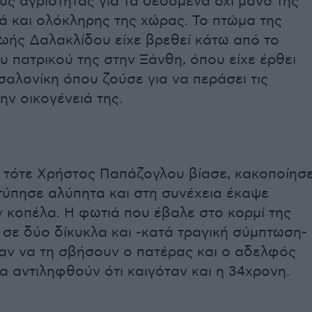
ς αγριότητας για τα δεδομένα όχι μόνο της
ά και ολόκληρης της χώρας. Το πτώμα της
ωής Δαλακλίδου είχε βρεθεί κάτω από το
υ πατρικού της στην Ξάνθη, όπου είχε έρθει
αλονίκη όπου ζούσε για να περάσει τις
την οικογένειά της.
 τότε Χρήστος Παπάζογλου βίασε, κακοποίησ
τύπησε αλύπητα και στη συνέχεια έκαψε
 κοπέλα. Η φωτιά που έβαλε στο κορμί της
σε δύο δίκυκλα και -κατά τραγική σύμπτωση-
ν να τη σβήσουν ο πατέρας και ο αδελφός
να αντιληφθούν ότι καιγόταν και η 34χρονη.