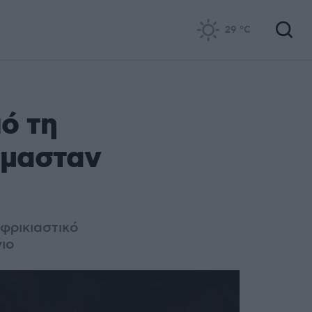
29
°C
ό τη
ήμασταν
φρικιαστικό
ιο