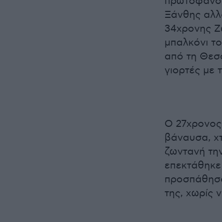
πρωτοφανού
Ξάνθης αλλ
34χρονης Ζ
μπαλκόνι το
από τη Θεσσ
γιορτές με 
Ο 27χρονος
βάναυσα, χ
ζωντανή την
επεκτάθηκε 
προσπάθησα
της, χωρίς 