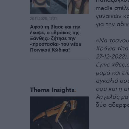
Παπάζογλο
media στέλν
γυναικών κ
20.11.2020, 17:21
για την αδι
Αφού τη βίασε και την
έκαψε, ο «δράκος της
Ξάνθης» ζήτησε την
«Να τραγου
«προστασία» του νέου
Χρόνια τίπο
Ποινικού Κώδικα!
27-12-2022).
έγινε χθες,
μαμά και εί
αγκαλιά σου
σου και η α
Thema Insights
Άγγελός μα
δύο αδερφο