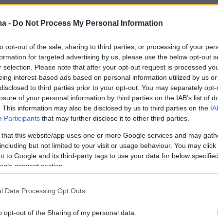
ma -
Do Not Process My Personal Information
κή είναι και η ανάρτηση της Ελένης
to opt-out of the sale, sharing to third parties, or processing of your per
 για την αγαπημένη της αδερφή, τη Ζωή.
formation for targeted advertising by us, please use the below opt-out s
r selection. Please note that after your opt-out request is processed y
eing interest-based ads based on personal information utilized by us or
πριν...Ακριβώς τέτοια ώρα ήμασταν έξω και
disclosed to third parties prior to your opt-out. You may separately opt-
η κάθε μία με την παρέα της...Που να
losure of your personal information by third parties on the IAB’s list of
 λίγες ώρες αργότερα τι θα ξημέρωνε...Το
. This information may also be disclosed by us to third parties on the
IA
Participants
that may further disclose it to other third parties.
ήνυμα σου: είμαι στο τάδε μαγαζί άμα θέλεις
 πήγα, γύρισα σπίτι...και ξαφνικά, σαν ψέμα,
 that this website/app uses one or more Google services and may gath
including but not limited to your visit or usage behaviour. You may click 
δικός μας εφιάλτης, με το δικό σου
 to Google and its third-party tags to use your data for below specifi
ν γίνεται να το ξεχάσεις, δεν γίνεται να μην
ogle consent section.
πέρασες. Εικόνες και στιγμές που δεν φεύγου
λό σου. Όσα χρόνια και αν περάσουν, όσες
l Data Processing Opt Outs
ν είχαμε στη ζωή μας. Και το παράπονο μας
o opt-out of the Sharing of my personal data.