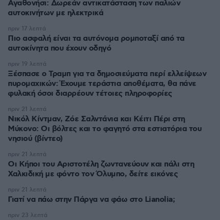
Αγαθονήσι: Δωρεάν αντικατάσταση των παλιών
αυτοκινήτων με ηλεκτρικά
πριν 17 λεπτά
Πιο ασφαλή είναι τα αυτόνομα ρομποταξί από τα
αυτοκίνητα που έχουν οδηγό
πριν 19 λεπτά
Ξέσπασε ο Τραμπ για τα δημοσιεύματα περί ελλείψεων
πυρομαχικών: Έχουμε τεράστια αποθέματα, θα πάνε
φυλακή όσοι διαρρέουν τέτοιες πληροφορίες
πριν 21 λεπτά
Νικόλ Κίντμαν, Ζόε Σαλντάνια και Κέιτι Πέρι στη
Μύκονο: Οι βόλτες και το φαγητό στα εστιατόρια του
νησιού (βίντεο)
πριν 21 λεπτά
Οι Κήποι του Αριστοτέλη ζωντανεύουν και πάλι στη
Χαλκιδική με φόντο τον Όλυμπο, δείτε εικόνες
πριν 21 λεπτά
Γιατί να πάω στην Πάργα να φάω στο Lianolia;
πριν 23 λεπτά