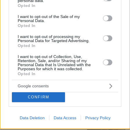
personal data.
grant or deny consent to Google and its third-party tags to
Opted In
use your data for below specified purposes in below Google
05.08.2026, 19:53
consent section.
I want to opt-out of the Sale of my
Ζευγάρι Βρετανών με 3 παιδιά πούλησαν τα πάντα
Personal Data.
Opted In
για να αγοράσουν σπίτι στην Αιγιάλεια,
καταστράφηκε από την πυρκαγιά λίγο πριν
I want to opt-out of processing my
μετακομίσουν, φωτογραφίες
Personal Data for Targeted Advertising.
Opted In
Η εξομολόγηση της συζύγου του
I want to opt-out of Collection, Use,
Retention, Sale, and/or Sharing of my
Κώστα Σόμμερ: Ανησυχώ μήπως
Personal Data that Is Unrelated with the
ξεχάσει πόσο πολύ τον χρειαζόμαστε
Purposes for which it was collected.
και πόσο τον αγαπάμε
Opted In
25
05.08.2026, 20:15
Google consents
CONFIRM
Γιατί έβαλαν στο μάτι τα κοράλλια της
Μεσογείου: Το μπλόκο στη Σκόπελο, τα
κοσμήματα εκατομμυρίων και η
Data Deletion
Data Access
Privacy Policy
καταστροφή του «κόκκινου χρυσού»