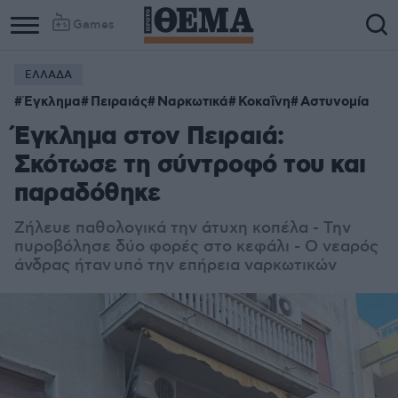
Games
ΕΛΛΑΔΑ
Column
Column
Έγκλημα
Πειραιάς
Ναρκωτικά
Κοκαΐνη
Αστυνομία
1
2
Έγκλημα στον Πειραιά:
Σκότωσε τη σύντροφό του και
παραδόθηκε
Ζήλευε παθολογικά την άτυχη κοπέλα - Την
πυροβόλησε δύο φορές στο κεφάλι - Ο νεαρός
άνδρας ήταν υπό την επήρεια ναρκωτικών