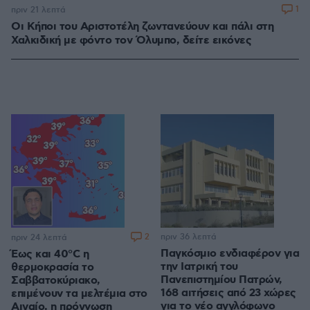
1
πριν 21 λεπτά
Οι Κήποι του Αριστοτέλη ζωντανεύουν και πάλι στη
Χαλκιδική με φόντο τον Όλυμπο, δείτε εικόνες
2
πριν 36 λεπτά
πριν 24 λεπτά
Παγκόσμιο ενδιαφέρον για
Έως και 40°C η
την Ιατρική του
θερμοκρασία το
Πανεπιστημίου Πατρών,
Σαββατοκύριακο,
168 αιτήσεις από 23 χώρες
επιμένουν τα μελτέμια στο
για το νέο αγγλόφωνο
Αιγαίο, η πρόγνωση