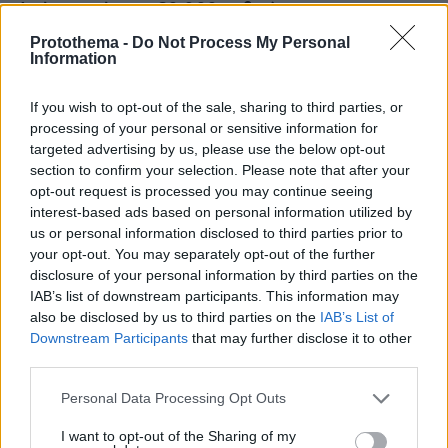
Αγόρι» σκότωσε 80.000 ανθρώπους
Protothema -
Do Not Process My Personal
Information
If you wish to opt-out of the sale, sharing to third parties, or
processing of your personal or sensitive information for
targeted advertising by us, please use the below opt-out
section to confirm your selection. Please note that after your
opt-out request is processed you may continue seeing
interest-based ads based on personal information utilized by
us or personal information disclosed to third parties prior to
your opt-out. You may separately opt-out of the further
disclosure of your personal information by third parties on the
IAB’s list of downstream participants. This information may
also be disclosed by us to third parties on the
IAB’s List of
Downstream Participants
that may further disclose it to other
third parties.
Please note that this website/app uses one or more Google
Personal Data Processing Opt Outs
services and may gather and store information including but
not limited to your visit or usage behaviour. You may click to
I want to opt-out of the Sharing of my