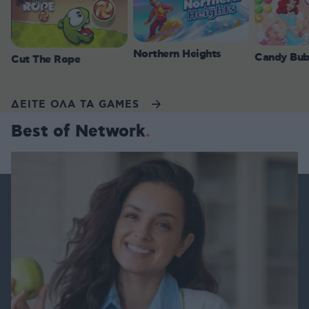
Northern Heights
Candy Bub
Cut The Rope
ΔΕΙΤΕ ΟΛΑ ΤΑ GAMES
Best of Network