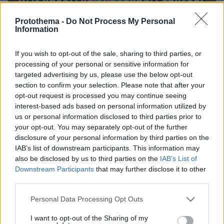
Protothema -
Do Not Process My Personal
Information
30.07.2026, 09:33
If you wish to opt-out of the sale, sharing to third parties, or
Το DEI College παρουσιάζει τη Sophia. Την πρώτη 24/7
processing of your personal or sensitive information for
βοηθό AI που αλλάζει τον τρόπο με τον οποίο μαθαίνουν οι
targeted advertising by us, please use the below opt-out
φοιτητές
section to confirm your selection. Please note that after your
opt-out request is processed you may continue seeing
03.08.2026, 10:56
interest-based ads based on personal information utilized by
Η Smart φοιτητική κατοικία στην καρδιά της Αθήνας
us or personal information disclosed to third parties prior to
your opt-out. You may separately opt-out of the further
29.07.2026, 09:39
disclosure of your personal information by third parties on the
Διασκεδάζουμε υπεύθυνα, επιστρέφουμε με ασφάλεια
IAB’s list of downstream participants. This information may
also be disclosed by us to third parties on the
IAB’s List of
Downstream Participants
that may further disclose it to other
ΣΧΟΛΙΑ
(2)
third parties.
ΠΡΟΣΘΗΚΗ ΣΧΟΛΙΟΥ
Please note that this website/app uses one or more Google
Personal Data Processing Opt Outs
services and may gather and store information including but
Tassos
not limited to your visit or usage behaviour. You may click to
I want to opt-out of the Sharing of my
30.05.2011, 23:26