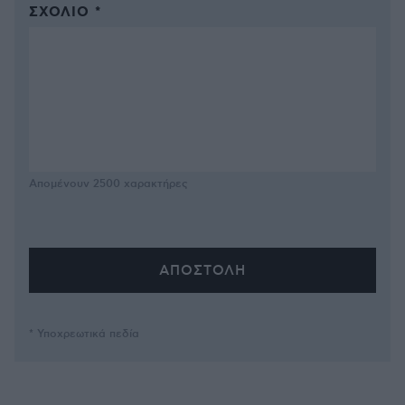
ΣΧΌΛΙΟ *
Απομένουν
2500
χαρακτήρες
* Υποχρεωτικά πεδία