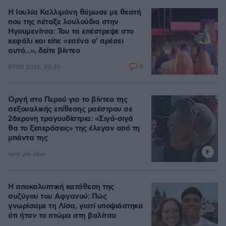
Η Ιουλία Καλλιμάνη θύμωσε με θεατή
που της πέταξε λουλούδια στην
Ηγουμενίτσα: Του τα επέστρεψε στο
κεφάλι και είπε «εσένα σ' αρέσει
αυτό...», δείτε βίντεο
8
07.08.2026, 06:39
Οργή στο Περού για το βίντεο της
σεξουαλικής επίθεσης μαέστρου σε
26χρονη τραγουδίστρια: «Σιγά-σιγά
θα το ξεπεράσεις» της έλεγαν από τη
μπάντα της
πριν μία ώρα
Η αποκαλυπτική κατάθεση της
συζύγου του Αφγανού: Πώς
γνωρίσαμε τη Λίσα, γιατί υποψιάστηκα
ότι ήταν το πτώμα στη βαλίτσα