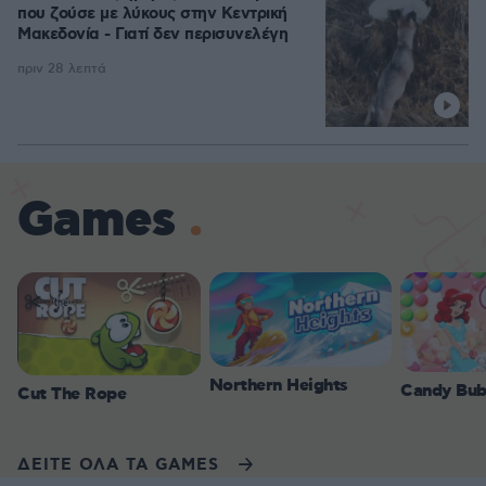
που ζούσε με λύκους στην Κεντρική
Μακεδονία - Γιατί δεν περισυνελέγη
πριν 28 λεπτά
Games
Northern Heights
Candy Bub
Cut The Rope
ΔΕΙΤΕ ΟΛΑ ΤΑ GAMES