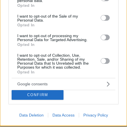
personal data.
grant or deny consent to Google and its third-party tags to
Opted In
Ειναι που ειναι στα χαλια τους τα νοσοκομεια μας θα
use your data for below specified purposes in below Google
τα αποκανουν.
consent section.
I want to opt-out of the Sale of my
ΑΠΑΝΤΗΣΗ
Personal Data.
Opted In
I want to opt-out of processing my
ΒΑΜΑ
Personal Data for Targeted Advertising.
30.05.2011, 11:43
Opted In
ΕΙΜΑΙ ΠΡΩΗΝ ΕΞΑΡΤΗΜΕΝΟΣ,ΤΕΛΙΩΣΑ ΤΟ 18ΑΝΩ
I want to opt-out of Collection, Use,
ΠΟΥ ΕΙΝΑΙ ΣΤΕΓΝΟ ΠΡΟΓΡΑΜΑ ΔΗΛΑΔΗ ΧΩΡΙΣ
Retention, Sale, and/or Sharing of my
ΥΠΟΚΑΤΑΣΤΑΤΑ,ΚΑΙ Η ΘΕΡΑΠΕΙΑ ΓΙΑ ΤΗΝ ΧΡΗΣΗ
Personal Data that Is Unrelated with the
Purposes for which it was collected.
ΟΥΣΙΩΝ ΒΑΣΙΣΤΗΚΕ ΣΤΗΝ ΨΥΧΟΘΕΡΑΠΕΙΑ ΚΑΙ
Opted In
ΜΕΣΑ ΑΠΟ ΕΚΕΙ ΣΤΗΝ ΣΥΝΑΙΣΘΗΜΑΤΙΚΗ ΜΟΥ
ΩΡΙΜΑΝΣΗ.ΚΑΙ ΟΧΙ ΣΤΗΝ ΜΕΘΑΔΟΝΗ,ΟΠΥ
Google consents
ΠΙΣΤΕΥΩ ΟΤΙ ΕΙΝΑΙ ΕΝΑ ΥΠΟΚΑΤΑΣΤΑΤΟ
ΝΟΜΙΜΟ(ΝΑΡΚΟΤΙΚΟ) ΗΘΕΛΑ ΓΙΑ ΑΥΤΟ ΤΟΝ ΛΟΓΟ
CONFIRM
ΝΑ ΠΩ ΑΠΛΑ ΤΗΝ ΓΝΩΜΗ ΜΟΥ.ΠΙΣΤΕΥΩ ΟΤΙ: 1,ΟΤΙ
ΠΡΟΤΙΜΑΝΕ ΟΙ ΚΥΒΕΡΝΟΝΤΕΣ ΤΟ ΠΡΟΓΡΑΜΜΑ
ΜΕΘΑΔΟΝΗΣ ΓΙΑΤΙ ΕΧΕΙ ΜΙΚΡΟΤΕΡΟ ΛΕΙΤΟΥΡΓΙΚΟ
Data Deletion
Data Access
Privacy Policy
ΚΟΣΤΟΣ. 2,ΟΥΣΙΑΣΤΙΚΑ Ο ΧΡΗΣΤΗΣ ΔΕΝ
ΑΠΕΞΑΡΤΕΙΤΑΙ ΠΟΤΕ,ΣΥΝΕΧΙΖΕΙ ΝΑ ΕΙΝΑΙ ΜΕ ΤΗΝ