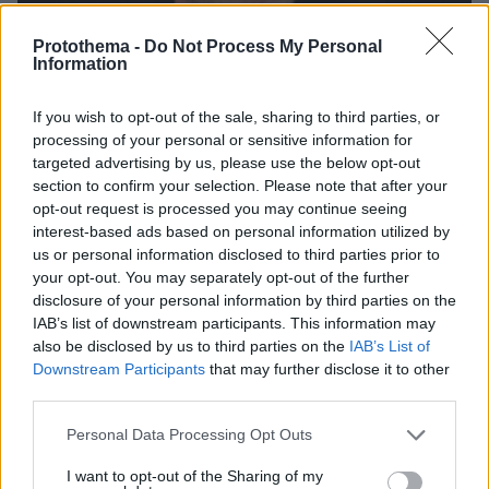
Protothema -
Do Not Process My Personal
Information
If you wish to opt-out of the sale, sharing to third parties, or
processing of your personal or sensitive information for
targeted advertising by us, please use the below opt-out
section to confirm your selection. Please note that after your
opt-out request is processed you may continue seeing
interest-based ads based on personal information utilized by
05.03.2021, 06:35
us or personal information disclosed to third parties prior to
Σοκάρει η νέα μήνυση κατά Λιγνάδη - «Με κακοποίησε
your opt-out. You may separately opt-out of the further
όταν ήμουν λιπόθυμος και με απείλησε»
disclosure of your personal information by third parties on the
IAB’s list of downstream participants. This information may
also be disclosed by us to third parties on the
IAB’s List of
Thema Insights
Downstream Participants
that may further disclose it to other
third parties.
Please note that this website/app uses one or more Google
Personal Data Processing Opt Outs
services and may gather and store information including but
not limited to your visit or usage behaviour. You may click to
I want to opt-out of the Sharing of my