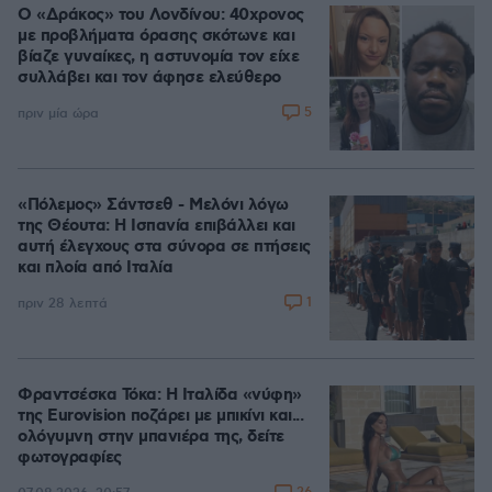
Ο «Δράκος» του Λονδίνου: 40χρονος
με προβλήματα όρασης σκότωνε και
βίαζε γυναίκες, η αστυνομία τον είχε
συλλάβει και τον άφησε ελεύθερο
5
πριν μία ώρα
«Πόλεμος» Σάντσεθ - Μελόνι λόγω
της Θέουτα: Η Ισπανία επιβάλλει και
αυτή έλεγχους στα σύνορα σε πτήσεις
και πλοία από Ιταλία
1
πριν 28 λεπτά
Φραντσέσκα Τόκα: Η Ιταλίδα «νύφη»
της Eurovision ποζάρει με μπικίνι και...
ολόγυμνη στην μπανιέρα της, δείτε
φωτογραφίες