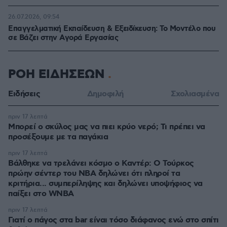
26.07.2026, 09:54
Επαγγελματική Εκπαίδευση & Εξειδίκευση: Το Mοντέλο που
σε Bάζει στην Aγορά Eργασίας
ΡΟΗ ΕΙΔΗΣΕΩΝ
Ειδήσεις
Δημοφιλή
Σχολιασμένα
πριν 17 λεπτά
Μπορεί ο σκύλος μας να πιει κρύο νερό; Τι πρέπει να
προσέξουμε με τα παγάκια
πριν 17 λεπτά
Βάλθηκε να τρελάνει κόσμο ο Καντέρ: Ο Τούρκος
πρώην σέντερ του NBA δηλώνει ότι πληροί τα
κριτήρια... συμπερίληψης και δηλώνει υποψήφιος να
παίξει στο WNBA
πριν 17 λεπτά
Γιατί ο πάγος στα bar είναι τόσο διάφανος ενώ στο σπίτι