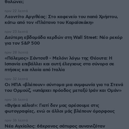
θολώνει;
πριν 22 λεπτά
Λεοντίτο Αργιθέας: Στο καφενείο του παπά Χρήστου,
κάτω από τον «Πλάτανο του Καραϊσκάκη»
πριν 23 λεπτά
Δεύτερη εβδομάδα κερδών στη Wall Street: Νέο ρεκόρ
για τον S&P 500
πριν 28 λεπτά
«Πόλεμος» Σάντσεθ - Μελόνι λόγω της Θέουτα: Η
Ισπανία επιβάλλει και αυτή έλεγχους στα σύνορα σε
πτήσεις και πλοία από Ιταλία
πριν 32 λεπτά
Οι ΗΠΑ «βλέπουν» σύντομα μια συμφωνία για τα Στενά
του Ορμούζ, «υπάρχει πρόοδος μεταξύ Ιράν και Ομάν»
πριν 36 λεπτά
«Βγήκα χάλια!»: Γιατί δεν μας αρέσουμε στις
φωτογραφίες, ενώ οι άλλοι μάς βλέπουν όμορφους
πριν 36 λεπτά
Νέα Αγχίαλος: 66χρονος σάτυρος αυνανιζόταν