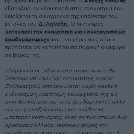
Αλέξης Κούγιας
προφυλακισμένου σκηνοθέτη
εξαπολύει εκ νέου πυρά στην ανακρίτρια που
χειρίζεται τη δικογραφία της υπόθεσης του
εντολέα του
Δ. Λιγνάδη
. Ο δικηγόρος
κατηγορεί την ανακρίτρια για «συνεργασία με
ψευδομάρτυρες»
και αναφέρει πως αύριο
προτίθεται να καταθέσει πειθαρχική αναφορά
σε βάρος της.
«Σύμφωνα με αδιάσειστα στοιχεία που θα
θέσουμε υπ’ όψιν της εντιμοτάτης κυρίας
Επιθεωρητού, αποδεικνύεται χωρίς κανένα
ενδοιασμό η παράνομη συνεργασία της ως
άνω Ανακρίτριας με τους ψευδομηνυτές αλλά
και τους αναξιόπιστους και ανήθικους
μάρτυρες κατηγορίας, ένας εκ των οποίων έχει
προσώρας αλλάξει τέσσερις φορές την
κατάθεσή του»
αναφέρει ο δικηγόρος του Δ.