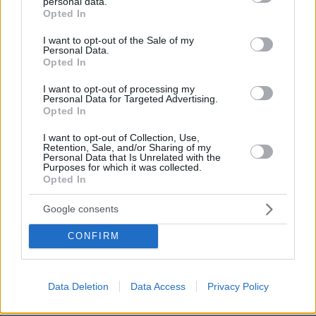
personal data.
grant or deny consent to Google and its third-party tags to
Opted In
use your data for below specified purposes in below Google
consent section.
I want to opt-out of the Sale of my
Personal Data.
Opted In
I want to opt-out of processing my
Personal Data for Targeted Advertising.
Opted In
I want to opt-out of Collection, Use,
Retention, Sale, and/or Sharing of my
Personal Data that Is Unrelated with the
Purposes for which it was collected.
Opted In
Google consents
CONFIRM
27.07.2026, 06:00
Το μέλλον της τεχνολογίας
Data Deletion
Data Access
Privacy Policy
03.08.2026, 10:56
Η Smart φοιτητική κατοικία στην καρδιά της Αθήνας