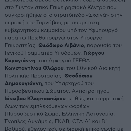
στο Συντονιστικό Επιχειρησιακό Κέντρο που
συγκροτήθηκε στο στρατόπεδο «Σχοινά» στην
περιοχή του Τυρνάβου, με συμμετοχή
κυβερνητικού κλιμακίου υπό τον Υφυπουργό
παρά τω Πρωθυπουργώ στον Υπουργό
Θεόδωρο Λιβάνιο
Επικρατείας,
, παρουσία του
Γιώργου
Γενικού Γραμματέα Υποδομών,
Καραγιάννη
, του Αρχηγού ΓΕΕΘΑ
Κωνσταντίνου Φλώρου
, του Εθνικού Διοικητή
Θεοδόσιου
Πολιτικής Προστασίας,
Δημακογιάννη
, του Υπαρχηγού του
Πυροσβεστικού Σώματος, Αντιστράτηγου
άκωβου Κλεφτοσπύρου
Ι
, καθώς και συμμετοχή
όλων των εμπλεκόμενων φορέων
(Πυροσβεστικό Σώμα, Ελληνική Αστυνομία,
Ένοπλες Δυνάμεις, ΕΚΑΒ, ΟΤΑ Α΄ και Β΄
Βαθμού, εθελοντές), σε διαρκή επικοινωνία με