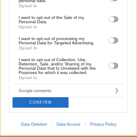
personal data.
χωριά
Δαμάσι
Αμούρι
grant or deny consent to Google and its third-party tags to
,
Μεσοχώρι
,
και
Opted In
use your data for below specified purposes in below Google
Βλαχογιάννι
που έχουν πληγεί από τον
σεισμό
.
consent section.
I want to opt-out of the Sale of my
Μαζί με τις σκηνές έχουν διανεμηθεί
Personal Data.
υπνόσακοι
εκατοντάδες
καθώς και
Opted In
εμφιαλωμένο νερό
για τις πρώτες ανάγκες των
I want to opt-out of processing my
χημικές
κατοίκων, ενώ μεταφέρονται και
Personal Data for Targeted Advertising.
Opted In
τουαλέτες
.
I want to opt-out of Collection, Use,
Retention, Sale, and/or Sharing of my
κ. Αγοραστό
Σύμφωνα με τον
, περίπου 250
Personal Data that Is Unrelated with the
Purposes for which it was collected.
σκηνές που εκτιμάται ότι θα φιλοξενήσουν
Opted In
πάνω από 500 ανθρωπους έχουν στηθεί στο
Δαμάσι, τον Τύρναβο, το Μεσοχώρι, το Ζάρκο.
Google consents
Διατέθηκαν ξενοδοχεία, αλλά υπάρχει
CONFIRM
απροθυμία, οι περισσότεροι προτιμούν να
μείνουν ακόμη και στα αυτοκίνητά τους, έξω ή
κοντά στα σπίτια τους.
Data Deletion
Data Access
Privacy Policy