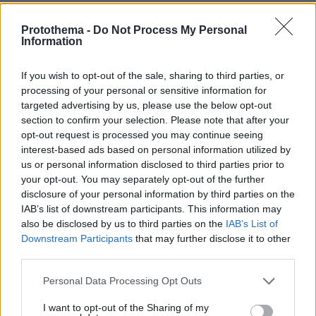
Protothema -
Do Not Process My Personal
Information
If you wish to opt-out of the sale, sharing to third parties, or
Όπως ανέφερε στο ΑΠΕ-ΜΠΕ ο δήμαρχος
processing of your personal or sensitive information for
Απόστολος Καλογιάννης
Λαρισαίων,
, οι ζημιές
targeted advertising by us, please use the below opt-out
section to confirm your selection. Please note that after your
που έχουν αναφερθεί στην πόλη περιορίζονται
opt-out request is processed you may continue seeing
υψηλές καμινάδες
σε
και ρωγμές κυρίως σε
interest-based ads based on personal information utilized by
παλαιών κτιρίων
τοίχους
, ωστόσο υπάρχει το
us or personal information disclosed to third parties prior to
θέμα της αντιμετώπισης ανθρώπων που
your opt-out. You may separately opt-out of the further
disclosure of your personal information by third parties on the
φοβούνται να εισέλθουν στα σπίτια τους και
IAB’s list of downstream participants. This information may
για τον λόγο αυτό θα υπάρξει μέριμνα για
also be disclosed by us to third parties on the
IAB’s List of
σκηνές άστεγοι
φοβισμένοι
στεγασθούν σε
ή
Downstream Participants
that may further disclose it to other
κάτοικοι της περιοχής
.
third parties.
Please note that this website/app uses one or more Google
Personal Data Processing Opt Outs
Από την Πολιτική Προστασία της Περιφέρειας
services and may gather and store information including but
σκηνές στα
Θεσσαλίας στήθηκαν δεκάδες
not limited to your visit or usage behaviour. You may click to
I want to opt-out of the Sharing of my