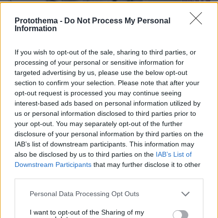
Protothema -
Do Not Process My Personal
Information
If you wish to opt-out of the sale, sharing to third parties, or
processing of your personal or sensitive information for
targeted advertising by us, please use the below opt-out
section to confirm your selection. Please note that after your
opt-out request is processed you may continue seeing
interest-based ads based on personal information utilized by
us or personal information disclosed to third parties prior to
your opt-out. You may separately opt-out of the further
disclosure of your personal information by third parties on the
IAB’s list of downstream participants. This information may
03.08.2026, 11:06
also be disclosed by us to third parties on the
IAB’s List of
Κάτι αλλάζει στον χάρτη της πανεπιστημιακής εκπαίδευσης
Downstream Participants
that may further disclose it to other
στην Ελλάδα
third parties.
Please note that this website/app uses one or more Google
Personal Data Processing Opt Outs
30.07.2026, 15:25
services and may gather and store information including but
Εθνική Τράπεζα: Η κορυφαία επιλογή για τη χρηματοδότηση
not limited to your visit or usage behaviour. You may click to
I want to opt-out of the Sharing of my
μεγάλων έργων