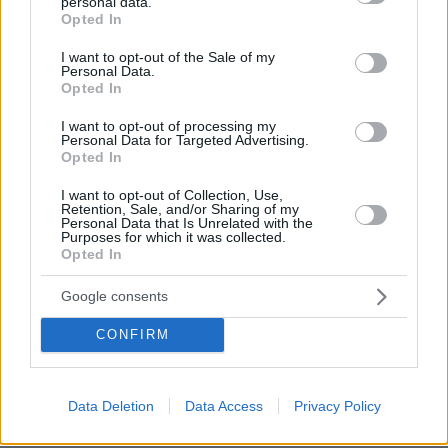
personal data.
grant or deny consent to Google and its third-party tags to
Opted In
use your data for below specified purposes in below Google
29.07.2026, 09:39
consent section.
I want to opt-out of the Sale of my
Διασκεδάζουμε υπεύθυνα, επιστρέφουμε με ασφάλεια
Personal Data.
Opted In
I want to opt-out of processing my
ΡΟΗ ΕΙΔΗΣΕΩΝ
Personal Data for Targeted Advertising.
Opted In
Ειδήσεις
Δημοφιλή
Σχολιασμένα
I want to opt-out of Collection, Use,
Retention, Sale, and/or Sharing of my
Personal Data that Is Unrelated with the
πριν 20 λεπτά
Purposes for which it was collected.
Τουλάχιστον 22 νεκροί κατά τη σύγκρουση δύο
Opted In
λεωφορείων στον Νίγηρα
πριν μία ώρα
Google consents
7 ηπειρώτικες πίτες: Φτιάχνουμε πλασίντα, κοθρόπιτα,
μπατσαριά, και άλλες που λατρεύουμε
CONFIRM
πριν μία ώρα
Συντριβή ελικοπτέρου στο Ρίο ντε Τζανέιρο, νεκροί οι
τέσσερις επιβαίνοντες
Data Deletion
Data Access
Privacy Policy
09.08.2026, 00:42