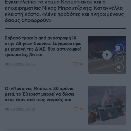
Εγκαταλείπει το κόμμα Καρυστιανού και ο
επιχειρηματίας Νίκος Μπρουτζάκης: Καταγγέλλει
κλειστή κάστα, «λένε προδότες και πληρωμένους
όσους αποχωρούν»
Σοβαρό τροχαίο από αναστροφή ΙΧ
στην Αθηνών-Σουνίου: Συγκρούστηκε
με μηχανή της ΔΙΑΣ, δύο αστυνομικοί
τραυματίες, βίντεο
86
08.08.2026, 23:07
Loaded
:
100.00%
Οι «Πράσινες Μπότες»: 30 χρόνια
μετά, το Έβερεστ μπορεί να δώσει
πίσω έναν από τους νεκρούς του
13
08.08.2026, 21:49