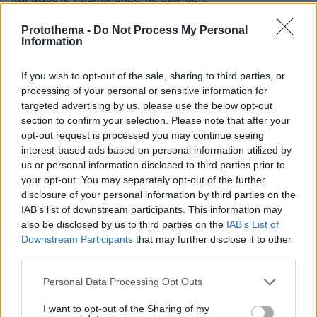
Protothema -
Do Not Process My Personal
Ειδήσεις
Δείτε όλες τις τελευταίες
από την Ελλάδα
Information
και τον Κόσμο, τη στιγμή που συμβαίνουν, στο
Protothema.gr
If you wish to opt-out of the sale, sharing to third parties, or
processing of your personal or sensitive information for
targeted advertising by us, please use the below opt-out
section to confirm your selection. Please note that after your
ΡΟΗ ΕΙΔΗΣΕΩΝ
opt-out request is processed you may continue seeing
interest-based ads based on personal information utilized by
Ειδήσεις
Δημοφιλή
Σχολιασμένα
us or personal information disclosed to third parties prior to
your opt-out. You may separately opt-out of the further
πριν 8 λεπτά
disclosure of your personal information by third parties on the
Ιστιοφόρο με έξι επιβαίνοντες προσάραξε σε βραχώδη
IAB’s list of downstream participants. This information may
βυθό στη Μουτσούνα της Νάξου
also be disclosed by us to third parties on the
IAB’s List of
Downstream Participants
that may further disclose it to other
πριν 18 λεπτά
third parties.
Ολική έκλειψη Ηλίου στις 12 Αυγούστου: Η Ευρώπη
ετοιμάζεται για ένα σπάνιο ουράνιο θέαμα
Please note that this website/app uses one or more Google
Personal Data Processing Opt Outs
services and may gather and store information including but
πριν 25 λεπτά
Σούσι στο σπίτι; Κι όμως γίνεται με μερικά απλά βήματα
not limited to your visit or usage behaviour. You may click to
I want to opt-out of the Sharing of my