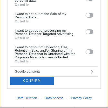
personal data.
(+συνταγή)
grant or deny consent to Google and its third-party tags to
Opted In
use your data for below specified purposes in below Google
πριν 33 λεπτά
consent section.
I want to opt-out of the Sale of my
«Κόκκινος» συναγερμός σήμερα σε Αττική και νησιά
Personal Data.
λόγω πολύ υψηλού κινδύνου πυρκαγιάς – Πού ισχύει το
Opted In
Red Code
I want to opt-out of processing my
πριν 44 λεπτά
Personal Data for Targeted Advertising.
Μεγάλη φωτιά στο όρος Μπρόμο: Έκλεισε το εθνικό
Opted In
πάρκο στην Ινδονησία
I want to opt-out of Collection, Use,
09.08.2026, 06:00
Retention, Sale, and/or Sharing of my
Το μενού της ημέρας - Τι τρώμε σήμερα Κυριακή
Personal Data that Is Unrelated with the
Purposes for which it was collected.
(9/8/2026)
Opted In
09.08.2026, 05:51
Φωτιά σε εγκαταστάσεις της Aramco στην Τζιζάν της
Google consents
Σαουδικής Αραβίας
CONFIRM
09.08.2026, 05:19
Δυστύχημα στο Περού: Δεκατρείς νεκροί και τέσσερις
τραυματίες σε σύγκρουση βαν και νταλίκας
Data Deletion
Data Access
Privacy Policy
09.08.2026, 05:00
Φοκάτσια με κοτόπουλο, πέστο και ντοματίνια