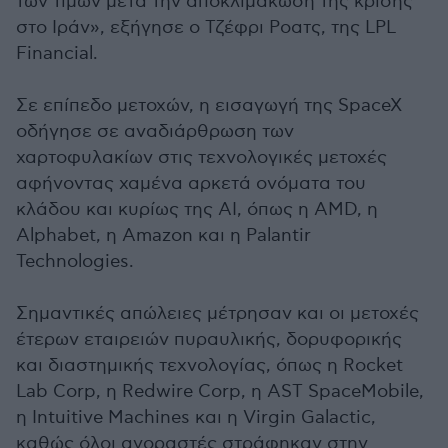
των τιμών μετά την αποκλιμάκωση της κρίσης
στο Ιράν», εξήγησε ο Τζέφρι Ροατς, της LPL
Financial.
Σε επίπεδο μετοχών, η εισαγωγή της SpaceX
οδήγησε σε αναδιάρθρωση των
χαρτοφυλακίων στις τεχνολογικές μετοχές
αφήνοντας χαμένα αρκετά ονόματα του
κλάδου και κυρίως της ΑΙ, όπως η AMD, η
Alphabet, η Amazon και η Palantir
Technologies.
Σημαντικές απώλειες μέτρησαν και οι μετοχές
έτερων εταιρειών πυραυλικής, δορυφορικής
και διαστημικής τεχνολογίας, όπως η Rocket
Lab Corp, η Redwire Corp, η AST SpaceMobile,
η Intuitive Machines και η Virgin Galactic,
καθώς όλοι αγοραστές στράφηκαν στην