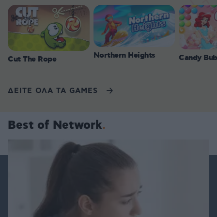
Northern Heights
Candy Bub
Cut The Rope
ΔΕΙΤΕ ΟΛΑ ΤΑ GAMES
Best of Network