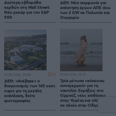
Δεύτερη εβδομάδα
ΔΕΗ: Νέα συμφωνία για
κερδών στη Wall Street:
απόκτηση έργων ΑΠΕ άνω
Νέο ρεκόρ για τον S&P
των 2 GW σε Πολωνία και
500
Ουγγαρία
11
07.08.2026, 18:51
07.08.2026, 20:48
Τρία μέτωπα «κόκκινου
ΔΕΘ: «Ανέβηκε» ο
συναγερμού» για τη
διαγωνισμός των 165 εκατ.
ναυτιλία: Εκρήξεις στο
ευρώ για τη μεγάλη
Ορμούζ, νέες επιθέσεις
ανάπλαση, δείτε
στην Υεμένη και πλήγματα
φωτογραφίες
σε πλοία στην Οδησσό