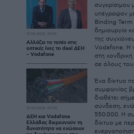
συγκρίσιμου
υπέγραψαν μη
Binding Term 
δημιουργία κ
10.06.2026, 10:50
της συγχώνε
Αλλάζει το τοπίο στις
Vodafone. Η 
οπτικές ίνες το deal ΔΕΗ
– Vodafone
στη χονδρική
σε όλους του
Ένα δίκτυο π
συμφωνίας βρ
διαθέτει σήμε
σύνδεση, ενώ
10.06.2026, 09:28
550.000. Η σ
ΔΕΗ και Vodafone
δίκτυο με περ
Ελλάδας διερευνούν τη
δυνατότητα να ενώσουν
ενεργοποίηση,