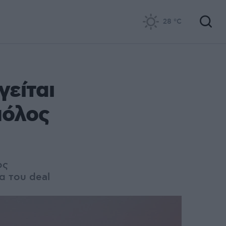
28
°C
γείται
πόλος
ος
α του deal