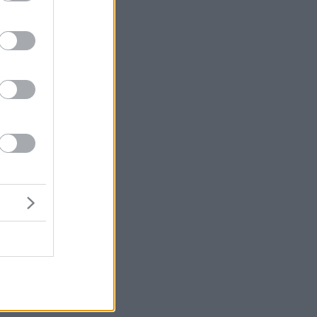
ς
ο.
ών