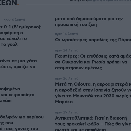
ΣΕΩΝ
μετά από δημοσιεύματα για την
πριν 4 λεπτά
προσωπική του ζωή
 0-1 (Β' ημίχρονο):
ισοφάριση ο
πριν 14 λεπτά
σε πέναλτι ο
Οι ωραιότερες παραλίες της Πάρο
πριν 24 λεπτά
Γκουτέρες: Οι επιθέσεις κατά αμά
αίνει σε μια γάτα
σε Ουκρανία και Ρωσία πρέπει να
εύετε, αρχίζει να
σταματήσουν αμέσως
πριν 26 λεπτά
Μετά τη Θέουτα, η ακροαριστερά κ
ργοψημένο
η ακροδεξιά στην Ισπανία ζητούν ν
και χειροποίητο
γίνει το Μουντιάλ του 2030 χωρίς 
ωνάκι
Μαρόκο
πριν 29 λεπτά
δελφών για περίπου
Αντικαταθλιπτικά: Γιατί η διακοπή
ης που
τους προκαλεί φόβο – Πώς θα γίνε
 τους γονείς του
σωστά και με ασφάλεια