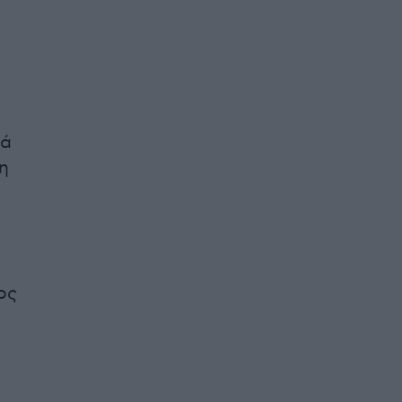
κά
η
ς
ος