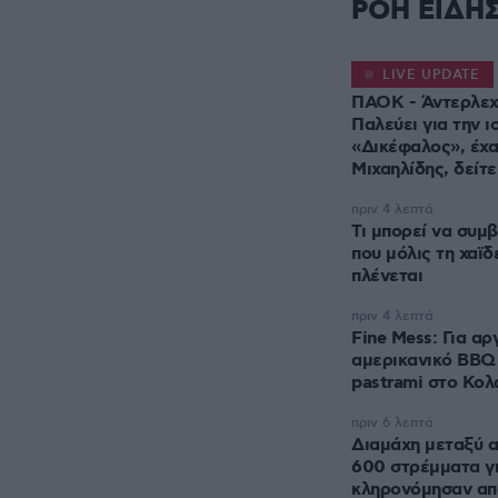
ΡΟΗ ΕΙΔΗ
LIVE UPDATE
ΠΑΟΚ - Άντερλεχτ
Παλεύει για την 
«Δικέφαλος», έχα
πριν 4 λεπτά
Τι μπορεί να συμβ
που μόλις τη χαϊδ
πλένεται
πριν 4 λεπτά
Fine Mess: Για α
αμερικανικό BBQ 
pastrami στο Κολ
πριν 6 λεπτά
Διαμάχη μεταξύ α
600 στρέμματα γ
κληρονόμησαν από