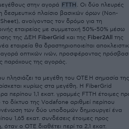
 μεγέθους στην αγορά
FTTH
. Οι δύο πλευρές
 δεσμευτικό πλαίσιο βασικών όρων (Non-
Sheet), ανοίγοντας τον δρόμο για τη
οινής εταιρείας με συμμετοχή 50%-50% μέσω
υσης της ΔΕΗ
FiberGrid
και της
Fiber2All
της
νέα εταιρεία θα δραστηριοποιείται αποκλειστι
 αγορά οπτικών ινών, προσφέροντας πρόσβασ
ς παρόχους της αγοράς.
ου πλησιάζει τα μεγέθη του ΟΤΕ Η σημασία τη
ίσκεται κυρίως στα μεγέθη. H FiberGrid
ρα περίπου 1,1 εκατ. γραμμές FTTH έτοιμες πρ
 το δίκτυο της Vodafone αριθμεί περίπου
υνένωση των δύο υποδομών δημιουργεί ένα
ίπου 1,65 εκατ. συνδέσεις έτοιμες προς
 όταν ο ΟΤΕ διαθέτει περί τα 2,1 εκατ.