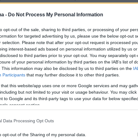
ma -
Do Not Process My Personal Information
τυπωσιακή είναι η εικόνα σε επίπεδο κάλυψης.
to opt-out of the sale, sharing to third parties, or processing of your per
ι ήδη φτάσει σε περίπου 1,9 εκατ. homes passe
formation for targeted advertising by us, please use the below opt-out s
ίες και επιχειρήσεις έξω από τις οποίες έχει
r selection. Please note that after your opt-out request is processed y
υο οπτικών ινών, με την συνολική κάλυψη να
eing interest-based ads based on personal information utilized by us or
disclosed to third parties prior to your opt-out. You may separately opt-
 θα μπορούσε να φτάσει έως και τα 2,4 εκατ.
losure of your personal information by third parties on the IAB’s list of
δημιουργώντας για πρώτη φορά μια υποδομή
. This information may also be disclosed by us to third parties on the
IA
μέγεθος με εκείνη του ΟΤΕ.
Participants
that may further disclose it to other third parties.
 that this website/app uses one or more Google services and may gath
ση των συζητήσεων επισημαίνουν ότι η νέα
including but not limited to your visit or usage behaviour. You may click 
 to Google and its third-party tags to use your data for below specifi
αποτελέσει έναν
αυτόνομο και ισχυρό
ogle consent section.
ό πόλο στις υποδομές FTTH
. Με την συμφωνί
νισχύει σημαντικά τη θέση της στη χονδρική
l Data Processing Opt Outs
κοινωνιακών υποδομών, έναν τομέα στον οπο
o opt-out of the Sharing of my personal data.
πενδύει στρατηγικά. Μέσω του deal η Vodafone