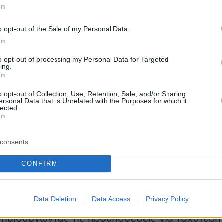
In
α αποτελέσει έναν από τους βασικούς πελάτε
ς νέας εταιρείας, εξασφαλίζοντας από την
o opt-out of the Sale of my Personal Data.
ειτουργίας της σημαντική ζήτηση για το δίκτυ
In
ία θα λειτουργεί αποκλειστικά ως πάροχος
to opt-out of processing my Personal Data for Targeted
αρέχοντας πρόσβαση σε όλους τους
ing.
In
ιακούς παρόχους της αγοράς με όρους
ς.
o opt-out of Collection, Use, Retention, Sale, and/or Sharing
ersonal Data that Is Unrelated with the Purposes for which it
lected.
In
διεύρυνση του δικτύου αυξάνει σημαντικά τη
ατειακή βάση των τηλεπικοινωνιακών υπηρεσι
consents
ερα, η ανάπτυξη του πελατολογίου στις
ternet και σταθερής τηλεφωνίας που μπήκε
CONFIRM
δέεται άμεσα με την έκταση του δικτύου
 που διαθέτει η εταιρεία. Με την προσθήκη του
Data Deletion
Data Access
Privacy Policy
Vodafone, η κάλυψη της FiberGrid αυξάνεται
δημιουργώντας τις προϋποθέσεις για ταχύτερη