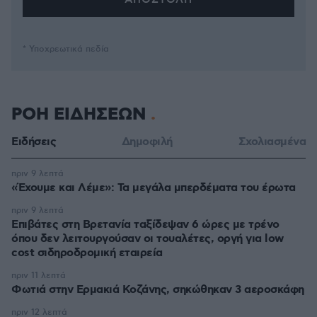
* Υποχρεωτικά πεδία
ΡΟΗ ΕΙΔΗΣΕΩΝ
Ειδήσεις
Δημοφιλή
Σχολιασμένα
πριν 9 λεπτά
«Έχουμε και Λέμε»: Τα μεγάλα μπερδέματα του έρωτα
πριν 9 λεπτά
Επιβάτες στη Βρετανία ταξίδεψαν 6 ώρες με τρένο
όπου δεν λειτουργούσαν οι τουαλέτες, οργή για low
cost σιδηροδρομική εταιρεία
πριν 11 λεπτά
Φωτιά στην Ερμακιά Κοζάνης, σηκώθηκαν 3 αεροσκάφη
πριν 12 λεπτά