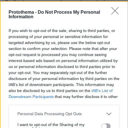
Ο οδηγός του φορτηγού περιγράφει πώς έγινε το
τροχαίο με τους νεκρούς μάνα και γιο στις Σέρρες,
Protothema -
Do Not Process My Personal
η 43χρονη και ο 21χρονος πήγαιναν μαζί για
Information
δουλειά
If you wish to opt-out of the sale, sharing to third parties, or
processing of your personal or sensitive information for
«Δεν το πιστεύουμε», λένε οι
targeted advertising by us, please use the below opt-out
Αμερικανοί που υιοθέτησαν τον
Αφγανό στη Λέσβο - Η αρχική εκδοχή
section to confirm your selection. Please note that after your
για το φονικό στην Κυψέλη και η
opt-out request is processed you may continue seeing
σιωπή στην απολογία
interest-based ads based on personal information utilized by
us or personal information disclosed to third parties prior to
352
07.08.2026, 07:19
your opt-out. You may separately opt-out of the further
disclosure of your personal information by third parties on the
IAB’s list of downstream participants. This information may
22 χρόνια από τα εγκαίνια της
also be disclosed by us to third parties on the
IAB’s List of
γέφυρας Ρίου-Αντιρρίου: Αντέχει
Downstream Participants
that may further disclose it to other
πρόσκρουση με δεξαμενόπλοιο,
third parties.
τυφώνες και κόστισε 800 εκατ. ευρώ
Please note that this website/app uses one or more Google
29
07.08.2026, 09:08
Personal Data Processing Opt Outs
services and may gather and store information including but
not limited to your visit or usage behaviour. You may click to
I want to opt-out of the Sharing of my