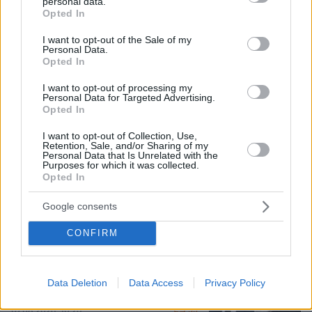
personal data.
grant or deny consent to Google and its third-party tags to
Opted In
Βόρεια Εύβοια: Οι 14 λίμνες που
use your data for below specified purposes in below Google
γεννήθηκαν από εγκαταλελειμμένα
consent section.
I want to opt-out of the Sale of my
μεταλλεία δημιουργώντας ένα
Personal Data.
μοναδικό οικοσύστημα, δείτε
Opted In
αεροφωτογραφίες
I want to opt-out of processing my
15
07.08.2026, 15:58
Personal Data for Targeted Advertising.
Opted In
I want to opt-out of Collection, Use,
Τουρκία, Σαουδική Αραβία και
Retention, Sale, and/or Sharing of my
Πακιστάν υπέγραψαν κοινή αμυντική
Personal Data that Is Unrelated with the
Purposes for which it was collected.
συμφωνία: «Επίθεση σε έναν θα
Opted In
θεωρείται επίθεση σε όλους»
185
07.08.2026, 14:10
Google consents
CONFIRM
Στο Α΄ Νεκροταφείο το μνημόσυνο
για τον έναν χρόνο από τον θάνατο
Data Deletion
Data Access
Privacy Policy
της Λένας Σαμαρά
55
07.08.2026, 10:26