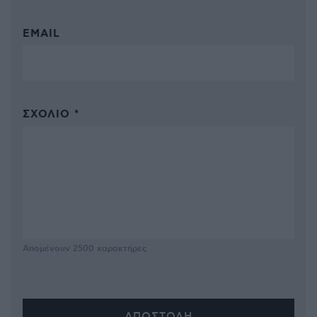
EMAIL
ΣΧΌΛΙΟ *
Απομένουν
2500
χαρακτήρες