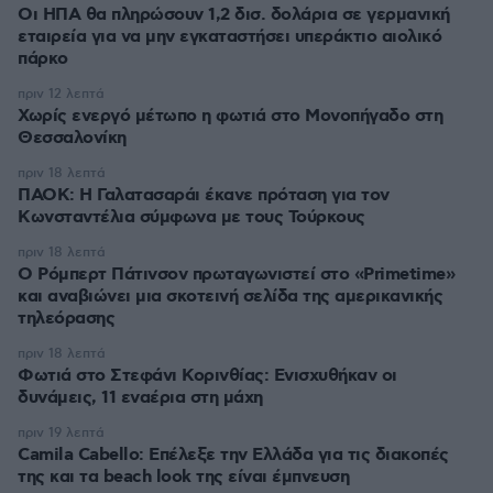
Οι ΗΠΑ θα πληρώσουν 1,2 δισ. δολάρια σε γερμανική
εταιρεία για να μην εγκαταστήσει υπεράκτιο αιολικό
πάρκο
πριν 12 λεπτά
Χωρίς ενεργό μέτωπο η φωτιά στο Μονοπήγαδο στη
Θεσσαλονίκη
πριν 18 λεπτά
ΠΑΟΚ: Η Γαλατασαράι έκανε πρόταση για τον
Κωνσταντέλια σύμφωνα με τους Τούρκους
πριν 18 λεπτά
Ο Ρόμπερτ Πάτινσον πρωταγωνιστεί στο «Primetime»
και αναβιώνει μια σκοτεινή σελίδα της αμερικανικής
τηλεόρασης
πριν 18 λεπτά
Φωτιά στο Στεφάνι Κορινθίας: Ενισχυθήκαν οι
δυνάμεις, 11 εναέρια στη μάχη
πριν 19 λεπτά
Camila Cabello: Επέλεξε την Ελλάδα για τις διακοπές
της και τα beach look της είναι έμπνευση