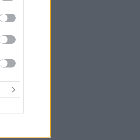
υ
ων
,
το
ς
η
Ε