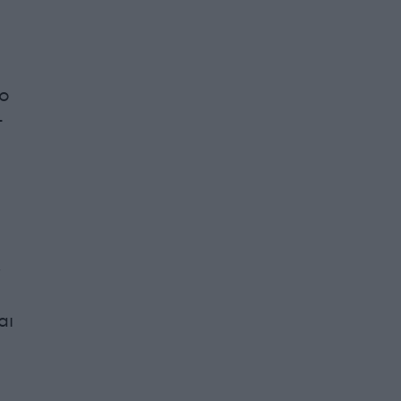
ίο
-
ς
αι