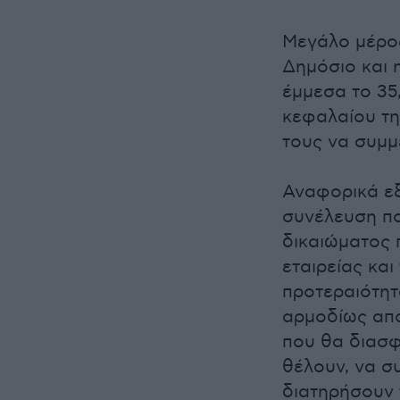
Μεγάλο μέρος
Δημόσιο και 
έμμεσα το 35,
κεφαλαίου τη
τους να συμμ
Αναφορικά εξ
συνέλευση π
δικαιώματος 
εταιρείας κα
προτεραιότητ
αρμοδίως από
που θα διασφ
θέλουν, να σ
διατηρήσουν 