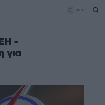
35
°C
ΕΗ -
η για