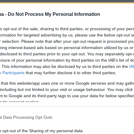
σε ό,τι αφορά την ηλεκτροπαραγωγή, σύμφωνα
ma -
Do Not Process My Personal Information
νώσεις της διοίκησης:
to opt-out of the sale, sharing to third parties, or processing of your per
 η ΔΕΗ στοχεύει στην προσθήκη 5 GW έως το
formation for targeted advertising by us, please use the below opt-out s
συνολική εγκατεστημένη ισχύ να αυξάνεται σε
r selection. Please note that after your opt-out request is processed y
eing interest-based ads based on personal information utilized by us or
ά την πλήρη απολιγνιτοποίηση, η οποία θα
disclosed to third parties prior to your opt-out. You may separately opt-
φέτος, και τη διακοπή λειτουργίας του 40% τη
losure of your personal information by third parties on the IAB’s list of
έργειας από πετρέλαιο στα νησιά.
. This information may also be disclosed by us to third parties on the
IA
Participants
that may further disclose it to other third parties.
 that this website/app uses one or more Google services and may gath
including but not limited to your visit or usage behaviour. You may click 
ία, ο Όμιλος ΔΕΗ στοχεύει στον τριπλασιασμό
 to Google and its third-party tags to use your data for below specifi
ημένης ισχύος μεταξύ 2025 και 2030, ώστε να
ogle consent section.
3 GW, μέσω επενδύσεων σε ΑΠΕ, αποθήκευση,
 φυσικού αερίου και peakers (ευέλικτες
l Data Processing Opt Outs
κού αερίου).
o opt-out of the Sharing of my personal data.