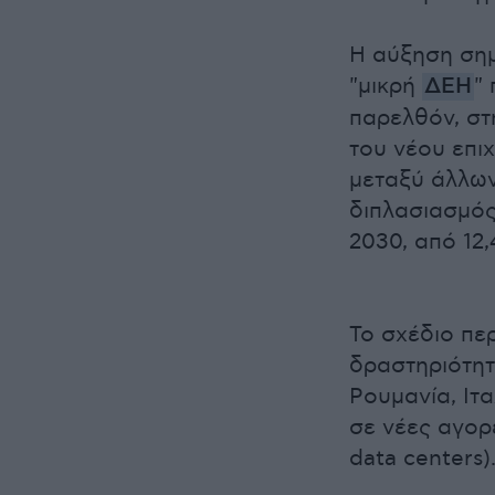
Η αύξηση σημ
"μικρή
ΔΕΗ
"
παρελθόν, στ
του νέου επι
μεταξύ άλλων
διπλασιασμός
2030, από 12
Το σχέδιο πε
δραστηριότητ
Ρουμανία, Ιτα
σε νέες αγορέ
data centers)