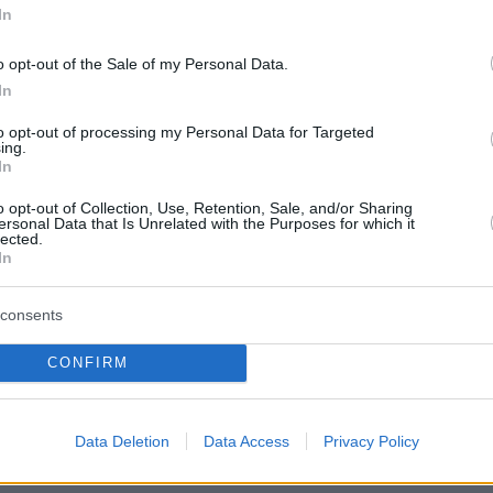
In
ιπες χώρες όπου ο Όμιλος ΔΕΗ απέκτησε
υσία, ήτοι στην Ιταλία, τη Βουλγαρία και την
o opt-out of the Sale of my Personal Data.
μιλος ΔΕΗ στοχεύει στη σημαντική αύξηση το
In
του σχεδίου, κυρίως μέσω κατασκευής μονάδ
to opt-out of processing my Personal Data for Targeted
ήκευσης, καθώς και μονάδων φυσικού αερίου
ing.
In
γκατεστημένη ισχύς να φθάσει τα 3,5 GW έως 
o opt-out of Collection, Use, Retention, Sale, and/or Sharing
ersonal Data that Is Unrelated with the Purposes for which it
lected.
In
ερη περιοχή της Κεντρικής και Νοτιοανατολική
Στρατηγικό Σχέδιο στοχεύει στην είσοδο σε
consents
συγκεκριμένα την Ουγγαρία, την Πολωνία και τ
σω τόσο οργανικής ανάπτυξης όσο και
CONFIRM
 στόχο 2,2 GW εγκατεστημένης ισχύος σε ΑΠ
ση έως το 2030.
Data Deletion
Data Access
Privacy Policy