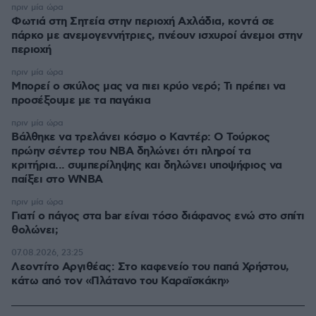
πριν μία ώρα
Φωτιά στη Σητεία στην περιοχή Αχλάδια, κοντά σε
πάρκο με ανεμογεννήτριες, πνέουν ισχυροί άνεμοι στην
περιοχή
πριν μία ώρα
Μπορεί ο σκύλος μας να πιει κρύο νερό; Τι πρέπει να
προσέξουμε με τα παγάκια
πριν μία ώρα
Βάλθηκε να τρελάνει κόσμο ο Καντέρ: Ο Τούρκος
πρώην σέντερ του NBA δηλώνει ότι πληροί τα
κριτήρια... συμπερίληψης και δηλώνει υποψήφιος να
παίξει στο WNBA
πριν μία ώρα
Γιατί ο πάγος στα bar είναι τόσο διάφανος ενώ στο σπίτι
θολώνει;
07.08.2026, 23:25
Λεοντίτο Αργιθέας: Στο καφενείο του παπά Χρήστου,
κάτω από τον «Πλάτανο του Καραϊσκάκη»