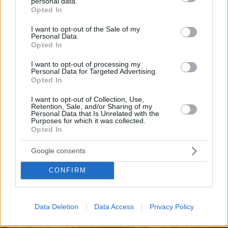
personal data.
grant or deny consent to Google and its third-party tags to
Opted In
use your data for below specified purposes in below Google
consent section.
Best of Network
I want to opt-out of the Sale of my
Personal Data.
Opted In
I want to opt-out of processing my
Personal Data for Targeted Advertising.
Opted In
I want to opt-out of Collection, Use,
Retention, Sale, and/or Sharing of my
Personal Data that Is Unrelated with the
Purposes for which it was collected.
Opted In
Google consents
CONFIRM
Data Deletion
Data Access
Privacy Policy