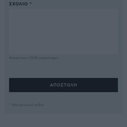
ΣΧΌΛΙΟ *
Απομένουν
2500
χαρακτήρες
* Υποχρεωτικά πεδία