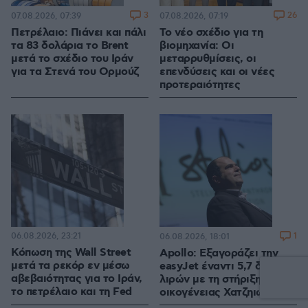
3
26
07.08.2026, 07:39
07.08.2026, 07:19
Πετρέλαιο: Πιάνει και πάλι
Το νέο σχέδιο για τη
τα 83 δολάρια το Brent
βιομηχανία: Οι
μετά το σχέδιο του Ιράν
μεταρρυθμίσεις, οι
για τα Στενά του Ορμούζ
επενδύσεις και οι νέες
προτεραιότητες
06.08.2026, 23:21
1
06.08.2026, 18:01
Κόπωση της Wall Street
Apollo: Εξαγοράζει την
μετά τα ρεκόρ εν μέσω
easyJet έναντι 5,7 δισ.
αβεβαιότητας για το Ιράν,
λιρών με τη στήριξη της
το πετρέλαιο και τη Fed
οικογένειας Χατζηιωάννου