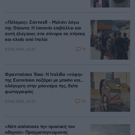
«Πόλεμος» Σάντσεθ - Μελόνι λόγω
της Θέουτα: Η Ισπανία επιβάλλει και
αυτή έλεγχους στα σύνορα σε πτήσεις
και πλοία από Ιταλία
14
07.08.2026, 23:19
Φραντσέσκα Τόκα: Η Ιταλίδα «νύφη»
της Eurovision ποζάρει με μπικίνι και...
ολόγυμνη στην μπανιέρα της, δείτε
φωτογραφίες
34
07.08.2026, 20:57
«Κάτι απέσπασε την προσοχή του
οδηγού»: Πραγματογνώμονας