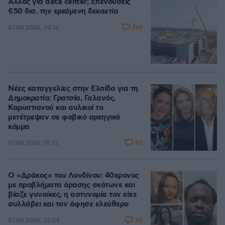
Άλλος για data center; Επενδύσεις
€50 δισ. την ερχόμενη δεκαετία
266
07.08.2026, 20:16
Νέες καταγγελίες στην Ελπίδα για τη
Δημοκρατία: Γρατσία, Γαλανός,
Καρυστιανού και αυλικοί το
μετέτρεψαν σε φοβικό αρχηγικό
κόμμα
86
07.08.2026, 19:33
Ο «Δράκος» του Λονδίνου: 40χρονος
με προβλήματα όρασης σκότωνε και
βίαζε γυναίκες, η αστυνομία τον είχε
συλλάβει και τον άφησε ελεύθερο
20
07.08.2026, 22:54