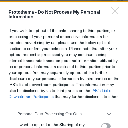
επιχειρεί να ρίξει φως στα αίτια του
δυστυχήματος στις Σέρρες
Protothema -
Do Not Process My Personal
Information
137
07.08.2026, 18:54
Loaded
:
100.00%
If you wish to opt-out of the sale, sharing to third parties, or
processing of your personal or sensitive information for
targeted advertising by us, please use the below opt-out
section to confirm your selection. Please note that after your
opt-out request is processed you may continue seeing
Games
interest-based ads based on personal information utilized by
us or personal information disclosed to third parties prior to
your opt-out. You may separately opt-out of the further
disclosure of your personal information by third parties on the
IAB’s list of downstream participants. This information may
also be disclosed by us to third parties on the
IAB’s List of
Downstream Participants
that may further disclose it to other
third parties.
Northern Heights
Candy Bub
Cut The Rope
Please note that this website/app uses one or more Google
Personal Data Processing Opt Outs
services and may gather and store information including but
not limited to your visit or usage behaviour. You may click to
I want to opt-out of the Sharing of my
ΔΕΙΤΕ ΟΛΑ ΤΑ GAMES