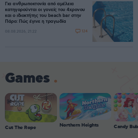
Για ανθρωποκτονία από αμέλεια
κατηγορούνται οι γονείς του 4χρονου
και ο ιδιοκτήτης του beach bar στην
Πάρο: Πώς έγινε η τραγωδία
124
08.08.2026, 21:22
Games
Northern Heights
Candy Bub
Cut The Rope