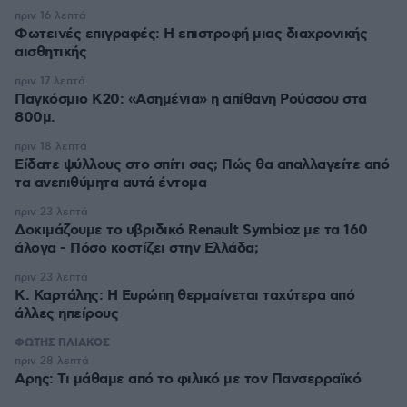
πριν 16 λεπτά
Φωτεινές επιγραφές: Η επιστροφή μιας διαχρονικής
αισθητικής
πριν 17 λεπτά
Παγκόσμιο Κ20: «Ασημένια» η απίθανη Ρούσσου στα
800μ.
πριν 18 λεπτά
Είδατε ψύλλους στο σπίτι σας; Πώς θα απαλλαγείτε από
τα ανεπιθύμητα αυτά έντομα
πριν 23 λεπτά
Δοκιμάζουμε το υβριδικό Renault Symbioz με τα 160
άλογα - Πόσο κοστίζει στην Ελλάδα;
πριν 23 λεπτά
Κ. Καρτάλης: Η Ευρώπη θερμαίνεται ταχύτερα από
άλλες ηπείρους
ΦΩΤΗΣ ΠΛΙΑΚΟΣ
πριν 28 λεπτά
Αρης: Τι μάθαμε από το φιλικό με τον Πανσερραϊκό