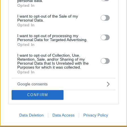
personal data.
grant or deny consent to Google and its third-party tags to
Opted In
use your data for below specified purposes in below Google
consent section.
I want to opt-out of the Sale of my
ΡΟΗ ΕΙΔΗΣΕΩΝ
Personal Data.
Opted In
Ειδήσεις
Δημοφιλή
Σχολιασμένα
I want to opt-out of processing my
Personal Data for Targeted Advertising.
Opted In
πριν 6 λεπτά
Τα δύο πρόσωπα της ελληνικής οικονομίας: Aνεβαίνει ο
I want to opt-out of Collection, Use,
πλούτος, πέφτει η αποταμίευση και «φουσκώνει» ο
Retention, Sale, and/or Sharing of my
δανεισμός
Personal Data that Is Unrelated with the
Purposes for which it was collected.
πριν 9 λεπτά
Opted In
Αντιδράσεις για την εμφάνισή του Φειδία Παναγιώτου
με σορτς σε εκδήλωση μνήμης για Ισαάκ και Σολωμού
Google consents
πριν 15 λεπτά
CONFIRM
Επτά τρόφιμα που μια διατροφολόγος τρώει για πρωινό
– Για γερή καρδιά και κοφτερό μυαλό
πριν 16 λεπτά
Data Deletion
Data Access
Privacy Policy
Τι έκανε η Κέιτ Μίντλετον στη διάρκεια της θεραπείας
για τον καρκίνο, όταν δεν μπορούσε να συγκεντρωθεί