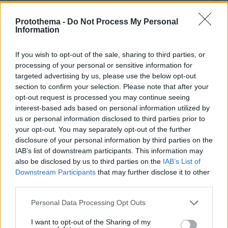
Protothema -
Do Not Process My Personal
Information
ΣΧΌΛΙΟ *
If you wish to opt-out of the sale, sharing to third parties, or
processing of your personal or sensitive information for
targeted advertising by us, please use the below opt-out
section to confirm your selection. Please note that after your
opt-out request is processed you may continue seeing
interest-based ads based on personal information utilized by
us or personal information disclosed to third parties prior to
your opt-out. You may separately opt-out of the further
Απομένουν
2500
χαρακτήρες
disclosure of your personal information by third parties on the
IAB’s list of downstream participants. This information may
also be disclosed by us to third parties on the
IAB’s List of
Downstream Participants
that may further disclose it to other
third parties.
Please note that this website/app uses one or more Google
Personal Data Processing Opt Outs
services and may gather and store information including but
* Υποχρεωτικά πεδία
not limited to your visit or usage behaviour. You may click to
I want to opt-out of the Sharing of my