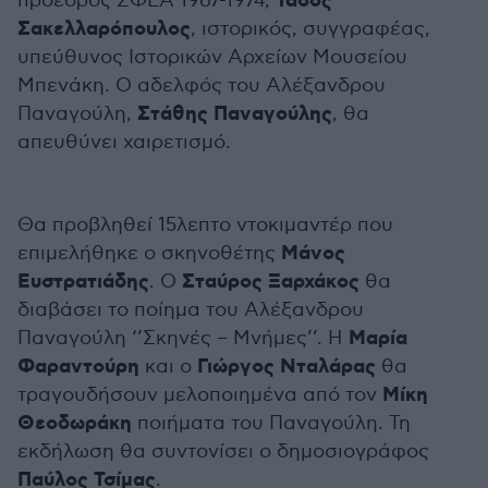
Τάσος
πρόεδρος ΣΦΕΑ 1967-1974,
Σακελλαρόπουλος
, ιστορικός, συγγραφέας,
υπεύθυνος Ιστορικών Αρχείων Μουσείου
Μπενάκη. Ο αδελφός του Αλέξανδρου
Στάθης Παναγούλης
Παναγούλη,
, θα
απευθύνει χαιρετισμό.
Θα προβληθεί 15λεπτο ντοκιμαντέρ που
Μάνος
επιμελήθηκε ο σκηνοθέτης
Ευστρατιάδης
Σταύρος Ξαρχάκος
. Ο
θα
διαβάσει το ποίημα του Αλέξανδρου
Μαρία
Παναγούλη ‘’Σκηνές – Μνήμες’’. Η
Φαραντούρη
Γιώργος Νταλάρας
και ο
θα
Μίκη
τραγουδήσουν μελοποιημένα από τον
Θεοδωράκη
ποιήματα του Παναγούλη. Τη
εκδήλωση θα συντονίσει ο δημοσιογράφος
Παύλος Τσίμας
.