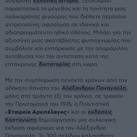
σύγχρονη
ελληνική ιστορία
. Ξεδιπλώνει
παραστατικά το μέγεθος και τη ποιότητα μιας
παλικαρίσιας φιγούρας που διέθετε περίσσια
αντρειοσύνη, αφοσίωση σε ιδανικά και
αδιαπραγμάτευτο ηθικό σθένος. Μιλάει για την
αξιοσύνη μιας ακατάβλητης φυσιογνωμίας που
συμβόλισε και ενσάρκωσε με την απαράμιλλη
αυτοθυσία του την αντίσταση κατά της
επτάχρονης
δικτατορίας
στη χώρα.
Με την συμπλήρωση πενήντα χρόνων από τον
αδόκητο θάνατο του
Αλέξανδρου Παναγούλη
,
μόλις στα τριάντα έξι του χρόνια, σε τροχαίο
την Πρωτομαγιά του 1976, η Πολιτιστική
Εταιρεία Αρχιπέλαγος
«
» και οι
εκδόσεις
Καστανιώτη
δημιούργησαν μια συλλογική
έκδοση-αφιέρωμα για τον Αλέξανδρο
Παναγούλη. Το 300 σελίδων καλαίσθητο