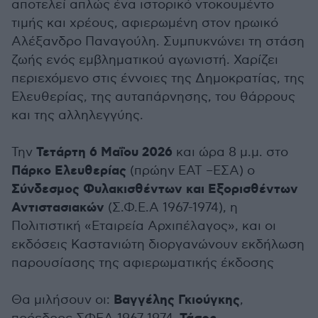
αποτελεί απλώς ένα ιστορικό ντοκουμέντο
τιμής και χρέους, αφιερωμένη στον ηρωικό
Αλέξανδρο Παναγούλη. Συμπυκνώνει τη στάση
ζωής ενός εμβληματικού αγωνιστή. Χαρίζει
περιεχόμενο στις έννοιες της Δημοκρατίας, της
Ελευθερίας, της αυταπάρνησης, του θάρρους
και της αλληλεγγύης.
Τετάρτη 6 Μαΐου 2026
Την
και ώρα 8 μ.μ. στο
Πάρκο Ελευθερίας
(πρώην ΕΑΤ –ΕΣΑ) o
Σύνδεσμος Φυλακισθέντων και Εξορισθέντων
Αντιστασιακών
(Σ.Φ.Ε.Α 1967-1974), η
Πολιτιστική «Εταιρεία Αρχιπέλαγος», και οι
εκδόσεις Καστανιώτη διοργανώνουν εκδήλωση
παρουσίασης της αφιερωματικής έκδοσης
Βαγγέλης Γκιούγκης
Θα μιλήσουν οι:
,