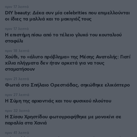
πριν 17 λεπτά
DIY beauty: Δέκα συν μία celebrities που επιμελλούνται
οι ίδιες τα μαλλιά και το μακιγιάζ τους
πριν 17 λεπτά
Η επιστήμη πίσω από το τέλειο γλυκό του κουταλιού
σταφύλι
πριν 18 λεπτά
Χούθι, το «άλυτο πρόβλημα» της Μέσης Ανατολής: Γιατί
χίλια πλήγματα δεν ήταν αρκετά για να τους
σταματήσουν
πριν 21 λεπτά
Φωτιά στο Σπήλαιο Ορεστιάδας, σηκώθηκε ελικόπτερο
πριν 27 λεπτά
Η Σύμη της αρχοντιάς και του φυσικού πλούτου
πριν 32 λεπτά
Η Σίσσυ Χρηστίδου φωτογραφήθηκε με μονοκίνι σε
παραλία στα Χανιά
πριν 41 λεπτά