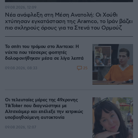
09.08.2026, 12:09
Νέα ανάφλεξη στη Μέση Ανατολή: Οι Χούθι
χτύπησαν εγκατάσταση της Aramco, το Ιράν βάζει
πιο σκληρούς όρους για τα Στενά του Ορμούζ
Το σπίτι του τρόμου στο Άινταχο: Η
νύχτα που τέσσερις φοιτητές
δολοφονήθηκαν μέσα σε λίγα λεπτά
25
09.08.2026, 08:33
Οι τελευταίες μέρες της 49χρονης
TikToker που διαγνώστηκε με
Αλτσχάιμερ και επέλεξε την ιατρικώς
υποβοηθούμενη αυτοκτονία
09.08.2026, 12:07