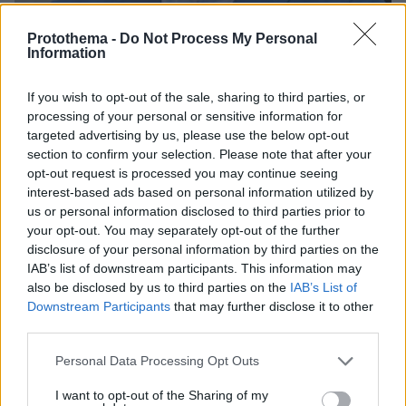
Protothema -
Do Not Process My Personal
Information
If you wish to opt-out of the sale, sharing to third parties, or
processing of your personal or sensitive information for
targeted advertising by us, please use the below opt-out
section to confirm your selection. Please note that after your
opt-out request is processed you may continue seeing
interest-based ads based on personal information utilized by
us or personal information disclosed to third parties prior to
your opt-out. You may separately opt-out of the further
disclosure of your personal information by third parties on the
IAB’s list of downstream participants. This information may
also be disclosed by us to third parties on the
IAB’s List of
Downstream Participants
that may further disclose it to other
Λίγα λόγια για τον συγγραφέα:
third parties.
Please note that this website/app uses one or more Google
Personal Data Processing Opt Outs
Κώστας Κρομμύδας
Ο
ξεκίνησε να γράφει το
services and may gather and store information including but
2011 και από τότε έχουν εκδοθεί 15 βιβλία του.
not limited to your visit or usage behaviour. You may click to
I want to opt-out of the Sharing of my