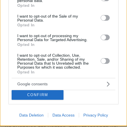
personal data.
Το βιβλίο του Κι ως την άλλη μου ζωή θα σε
grant or deny consent to Google and its third-party tags to
Opted In
use your data for below specified purposes in below Google
λατρεύω βραβεύτηκε το 2024 ως το καλύτερο
consent section.
I want to opt-out of the Sale of my
µυθιστόρηµα της χρονιάς και το ίδιο βραβείο
Personal Data.
απέσπασαν τα μυθιστορήματά του Δούρειος
Opted In
Ίππος, το 2023, και Ακάκιε, το 2022. Το έργο του
I want to opt-out of processing my
Ουρανόεσσα ανακηρύχθηκε το 2017 το
Personal Data for Targeted Advertising.
Opted In
καλύτερο µυθιστόρηµα της χρονιάς στην
κατηγορία «Ηρωίδα-έµπνευση». Όλα τα
I want to opt-out of Collection, Use,
Retention, Sale, and/or Sharing of my
µυθιστορήµατά του βρίσκονταν στην τελική
Personal Data that Is Unrelated with the
Purposes for which it was collected.
δεκάδα των Βραβείων Βιβλίου του Public.
Opted In
Παραδίδει µαθήµατα συγγραφής (Master Class)
και «δηµόσιου λόγου-public speech».
Google consents
Αρθρογραφεί σε sites, εφηµερίδες και
CONFIRM
περιοδικά. Έξι βιβλία του έχουν µεταφραστεί
στα αγγλικά και κυκλοφορούν µέσω της
πλατφόρµας του Amazon. Είναι επίσης
Data Deletion
Data Access
Privacy Policy
απόφοιτος του Εθνικού Θεάτρου. Έχει εργαστεί