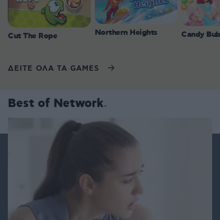
Northern Heights
Candy Bub
Cut The Rope
ΔΕΙΤΕ ΟΛΑ ΤΑ GAMES
Best of Network