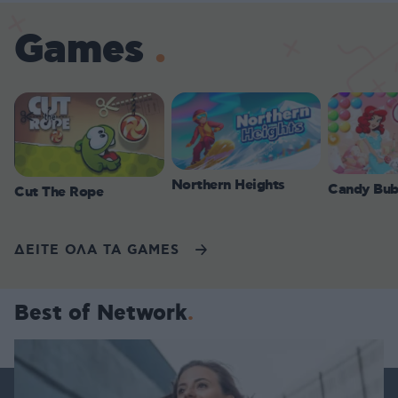
Games
Northern Heights
Candy Bub
Cut The Rope
ΔΕΙΤΕ ΟΛΑ ΤΑ GAMES
Best of Network