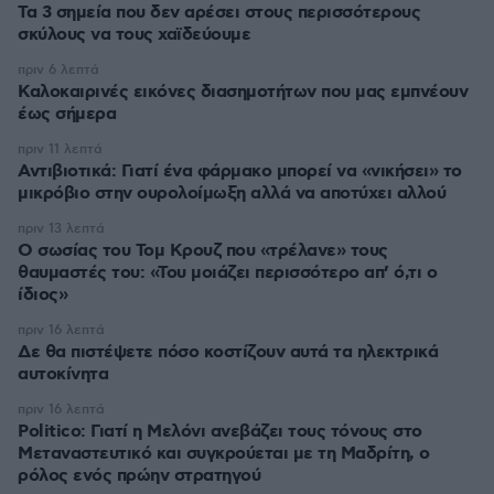
Τα 3 σημεία που δεν αρέσει στους περισσότερους
σκύλους να τους χαϊδεύουμε
πριν 6 λεπτά
Καλοκαιρινές εικόνες διασημοτήτων που μας εμπνέουν
έως σήμερα
πριν 11 λεπτά
Αντιβιοτικά: Γιατί ένα φάρμακο μπορεί να «νικήσει» το
μικρόβιο στην ουρολοίμωξη αλλά να αποτύχει αλλού
πριν 13 λεπτά
Ο σωσίας του Τομ Κρουζ που «τρέλανε» τους
θαυμαστές του: «Του μοιάζει περισσότερο απ’ ό,τι ο
ίδιος»
πριν 16 λεπτά
Δε θα πιστέψετε πόσο κοστίζουν αυτά τα ηλεκτρικά
αυτοκίνητα
πριν 16 λεπτά
Politico: Γιατί η Μελόνι ανεβάζει τους τόνους στο
Μεταναστευτικό και συγκρούεται με τη Μαδρίτη, ο
ρόλος ενός πρώην στρατηγού