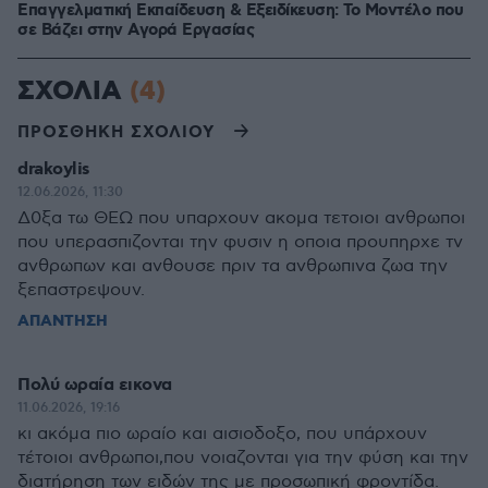
Επαγγελματική Εκπαίδευση & Εξειδίκευση: Το Mοντέλο που
σε Bάζει στην Aγορά Eργασίας
ΣΧΟΛΙΑ
(4)
ΠΡΟΣΘΗΚΗ ΣΧΟΛΙΟΥ
drakoylis
12.06.2026, 11:30
Δ0ξα τω ΘΕΩ που υπαρχουν ακομα τετοιοι ανθρωποι
που υπερασπιζονται την φυσιν η οποια προυπηρχε τν
ανθρωπων και ανθουσε πριν τα ανθρωπινα ζωα την
ξεπαστρεψουν.
ΑΠΑΝΤΗΣΗ
Πολύ ωραία εικονα
11.06.2026, 19:16
κι ακόμα πιο ωραίο και αισιοδοξο, που υπάρχουν
τέτοιοι ανθρωποι,που νοιαζονται για την φύση και την
διατήρηση των ειδών της με προσωπική φροντίδα.