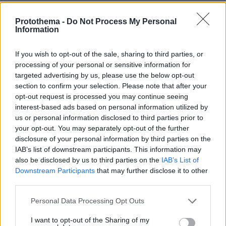
Τη Υπερμάχω: Η νύχτα του Αυγούστου πριν από
1.400 χρόνια, που γέννησε τον Ακάθιστο Ύμνο
Protothema -
Do Not Process My Personal
Information
If you wish to opt-out of the sale, sharing to third parties, or
processing of your personal or sensitive information for
targeted advertising by us, please use the below opt-out
section to confirm your selection. Please note that after your
opt-out request is processed you may continue seeing
interest-based ads based on personal information utilized by
us or personal information disclosed to third parties prior to
your opt-out. You may separately opt-out of the further
disclosure of your personal information by third parties on the
IAB’s list of downstream participants. This information may
also be disclosed by us to third parties on the
IAB’s List of
Downstream Participants
that may further disclose it to other
third parties.
Please note that this website/app uses one or more Google
Personal Data Processing Opt Outs
services and may gather and store information including but
not limited to your visit or usage behaviour. You may click to
I want to opt-out of the Sharing of my