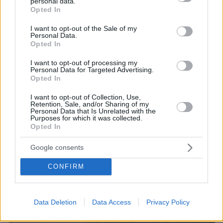
personal data.
grant or deny consent to Google and its third-party tags to
Opted In
use your data for below specified purposes in below Google
consent section.
I want to opt-out of the Sale of my
Personal Data.
10.08.2026, 07:31
Opted In
Η 29χρονη με το χιτζάμπ που έκανε τη Zendaya να
μείνει με το στόμα ανοιχτό στο κόκκινο χαλί
I want to opt-out of processing my
Personal Data for Targeted Advertising.
Opted In
I want to opt-out of Collection, Use,
Retention, Sale, and/or Sharing of my
Personal Data that Is Unrelated with the
Purposes for which it was collected.
Opted In
Google consents
CONFIRM
Data Deletion
Data Access
Privacy Policy