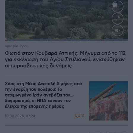
Loaded
:
100.00%
πριν μία ώρα
Φωτιά στον Κουβαρά Αττικής: Μήνυμα από το 112
για εκκένωση του Αγίου Στυλιανού, ενισχύθηκαν
οι πυροσβεστικές δυνάμεις
Χάος στη Μέση Ανατολή 5 μήνες από
την έναρξη του πολέμου: Το
στριμωγμένο Ιράν ανεβάζει τον...
λογαριασμό, οι ΗΠΑ χάνουν τον
έλεγχο της επόμενης ημέρας
11
10.08.2026, 07:24