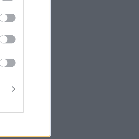
η
υ
ό