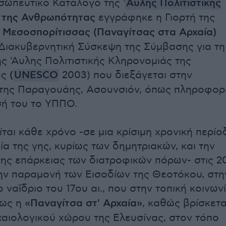
σωπευτικό Κατάλογο της '
Αυλης Πολιτιστικής
της Ανθρωπότητας
εγγράφηκε η Γιορτή της
 Μεσοσπορίτισσας (Παναγίτσας στα Αρχαία)
 Διακυβερνητική Σύσκεψη της Σύμβασης για τη
ς 'Αυλης Πολιτιστικής Κληρονομιάς της
ας
(
UNESCO
2003) που διεξάγεται στην
της Παραγουάης, Ασουνσιόν, όπως πληροφορ
ή του το ΥΠΠΟ.
ίται κάθε χρόνο -σε μια κρίσιμη χρονική περίο
ία της γης, κυρίως των δημητριακών, και την
ης επάρκειας των διατροφικών πόρων- στις 2
ην παραμονή των Εισοδίων της Θεοτόκου, στη
ο ναΐδριο του 17ου αι., που στην τοπική κοινων
 ως η
«Παναγίτσα στ' Αρχαία»
, καθώς βρίσκετα
χαιολογικού χώρου της Ελευσίνας, στον τόπο