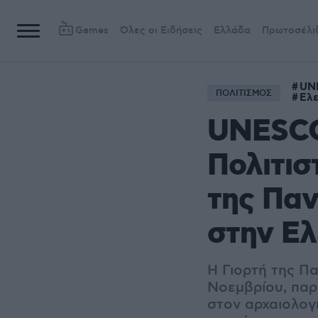
Games
Όλες οι Ειδήσεις
Ελλάδα
Πρωτοσέλι
UN
ΠΟΛΙΤΙΣΜΟΣ
Ελε
UNESCO:
Πολιτισ
της Παν
στην Ελ
Η Γιορτή της Πα
Νοεμβρίου, παρ
στον αρχαιολογι