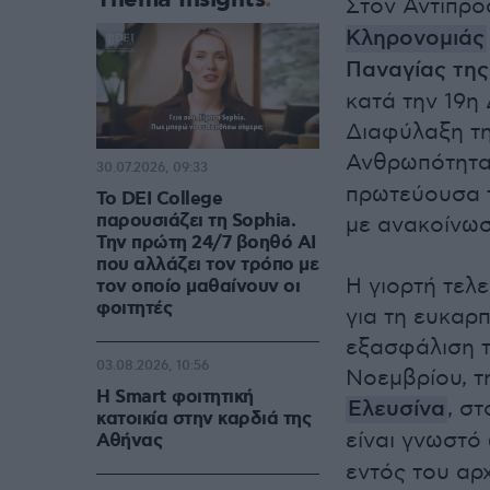
Στον Αντιπρο
Κληρονομιάς
Παναγίας της
κατά την 19η
Διαφύλαξη τη
Ανθρωπότητ
30.07.2026, 09:33
πρωτεύουσα 
Το DEI College
παρουσιάζει τη Sophia.
με ανακοίνωσ
Την πρώτη 24/7 βοηθό AI
που αλλάζει τον τρόπο με
Η γιορτή τελε
τον οποίο μαθαίνουν οι
φοιτητές
για τη ευκαρπ
εξασφάλιση τ
03.08.2026, 10:56
Νοεμβρίου, τ
Η Smart φοιτητική
Ελευσίνα
, στ
κατοικία στην καρδιά της
είναι γνωστό
Αθήνας
εντός του αρ