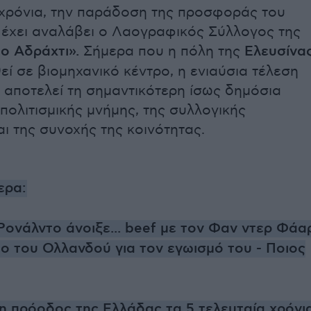
 χρόνια, την παράδοση της προσφοράς του
έχει αναλάβει ο Λαογραφικός Σύλλογος της
το Αδράχτι».
Σήμερα που η πόλη της
Ελευσίνα
εί σε βιομηχανικό κέντρο, η ενιαύσια τέλεση
υ αποτελεί τη σημαντικότερη ίσως δημόσια
πολιτισμικής μνήμης, της συλλογικής
αι της συνοχής της κοινότητας.
ερα:
Ρονάλντο άνοιξε... beef με τον Φαν ντερ Φάα
ιο του Ολλανδού για τον εγωισμό του - Ποιος
η πρόοδος της Ελλάδας τα 5 τελευταία χρόνι