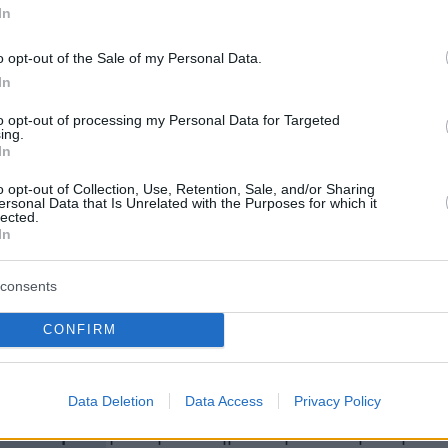
ε: «Εργαζόμαστε αδιάλειπτα και
In
 για τη βέλτιστη ανάδειξη και τη διεθνή
o opt-out of the Sale of my Personal Data.
 και περισσότερων στοιχείων της άυλης
In
μας κληρονομιά, η οποία αποτελεί
to opt-out of processing my Personal Data for Targeted
 στις πολιτικές μας. Η θέση της Παναγίτσας, 
ing.
In
για αιώνες λατρεία της Δήμητρας, η εποχή της
αι η προαιώνια επίκληση των θείων για καλή
o opt-out of Collection, Use, Retention, Sale, and/or Sharing
ersonal Data that Is Unrelated with the Purposes for which it
στούν ένα συνδυαστικό υπόβαθρο που
lected.
In
ναδικότητα στο έθιμο, αντανακλώντας μια
ωμένη παράδοση στον χρόνο και στο τοπίο το
consents
υσίνας. Ο πολιτισμός αποτελεί πολύτιμο και
άλαιο για την κοινωνική συνοχή και στρατηγικ
CONFIRM
πικής και εθνικής ανάπτυξης και ανάτασης.
και θερμά συγχαρητήρια στα στελέχη της
Data Deletion
Data Access
Privacy Policy
εώτερης Πολιτιστικής Κληρονομιάς του
Πολιτισμού
για τη συστηματική και επίμονη