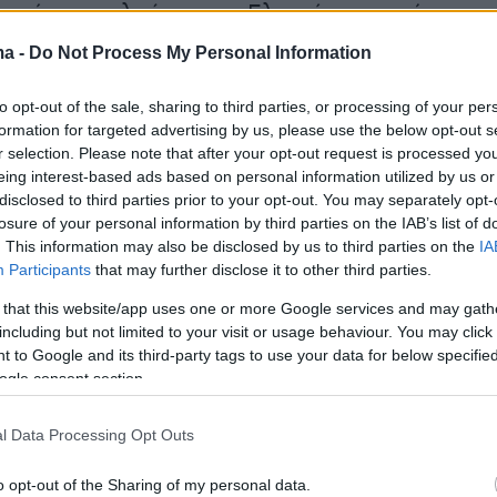
χαιότητα τελούνταν τα Ελευσίνια μυστήρια.
ma -
Do Not Process My Personal Information
στοιχείο που εντάσσει η Ελλάδα στον κατάλογο
to opt-out of the sale, sharing to third parties, or processing of your per
formation for targeted advertising by us, please use the below opt-out s
r selection. Please note that after your opt-out request is processed y
ης Γιορτής της Παναγίας της Μεσοσπορίτισσα
eing interest-based ads based on personal information utilized by us or
σωπευτικό Κατάλογο της 'Αυλης Πολιτιστικής
disclosed to third parties prior to your opt-out. You may separately opt-
losure of your personal information by third parties on the IAB’s list of
της Ανθρωπότητας, της UNESCO, αποτελεί το
. This information may also be disclosed by us to third parties on the
IA
είο που εντάσσει η Ελλάδα. Αποτελεί την απτή
Participants
that may further disclose it to other third parties.
 μεθοδικής και συστηματικής εργασίας, που
 that this website/app uses one or more Google services and may gath
πουργείο Πολιτισμού, τα τελευταία χρόνια, αλλ
including but not limited to your visit or usage behaviour. You may click 
ονισμένης προσπάθειας και της συνεργασίας τ
 to Google and its third-party tags to use your data for below specifi
ogle consent section.
ρεσιών του Υπουργείου με τις τοπικές
δήλωσε η υπουργός Πολιτισμού
Λίνα Μενδώνη.
l Data Processing Opt Outs
o opt-out of the Sharing of my personal data.