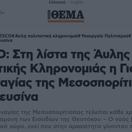
Ελληνικά
English
δα
ESCO
Άυλη πολιτιστική κληρονομιά
Υπουργείο Πολιτισμού
υσίνα
 Στη λίστα της Άυλης
τικής Κληρονομιάς η Γι
αγίας της Μεσοσπορίτ
ευσίνα
ναγίας της Μεσοσπορίτισσας τελείται κάθε χρ
αμονή των Εισοδίων της Θεοτόκου – Ο ναός 
κό χώρο, εκεί που στην αρχαιότητα γίνονταν 