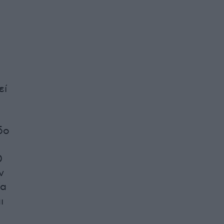
εί
δο
0
ν
ία
ι