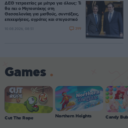
ΔΕΘ τετραετίας με μέτρα για όλους: Τι
θα πει ο Μητσοτάκης στη
Θεσσαλονίκη για μισθούς, συντάξεις,
επιχειρήσεις, αγρότες και στεγαστικό
399
10.08.2026, 08:51
Games
Northern Heights
Candy Bub
Cut The Rope