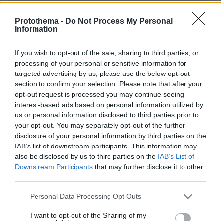
* Υποχρεωτικά πεδία
Protothema -
Do Not Process My Personal
Information
If you wish to opt-out of the sale, sharing to third parties, or
ΡΟΗ ΕΙΔΗΣΕΩΝ
processing of your personal or sensitive information for
targeted advertising by us, please use the below opt-out
Ειδήσεις
Δημοφιλή
Σχολιασμένα
section to confirm your selection. Please note that after your
opt-out request is processed you may continue seeing
πριν 2 λεπτά
interest-based ads based on personal information utilized by
Σκύβετε πάνω από υπολογιστή όλη μέρα; 4 απλές
us or personal information disclosed to third parties prior to
ασκήσεις που βελτιώνουν τη στάση του σώματος
your opt-out. You may separately opt-out of the further
πριν 3 λεπτά
disclosure of your personal information by third parties on the
Μουρίνιο: Είχα συμφωνήσει να αναλάβω την Γιουνάιτεντ
IAB’s list of downstream participants. This information may
μετά την αποχώρηση του Φέργκιουσον
also be disclosed by us to third parties on the
IAB’s List of
Downstream Participants
that may further disclose it to other
πριν 6 λεπτά
third parties.
Σουπιές: Το θαλασσινό της νηστείας σε 20 χορταστικές
συνταγές
Please note that this website/app uses one or more Google
Personal Data Processing Opt Outs
services and may gather and store information including but
πριν 7 λεπτά
Πώς να χαρίσετε χρόνια στον ηλικιωμένο σκύλο σας
not limited to your visit or usage behaviour. You may click to
I want to opt-out of the Sharing of my