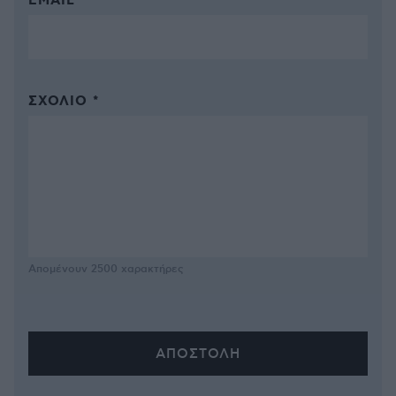
EMAIL
ΣΧΌΛΙΟ *
Απομένουν
2500
χαρακτήρες