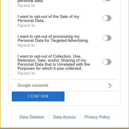
personal data.
grant or deny consent to Google and its third-party tags to
Opted In
πριν 7 λεπτά
use your data for below specified purposes in below Google
Gisele Bündchen: Γυμναστική στο σκάφος παρέα με τον
consent section.
ενός έτους γιο της
I want to opt-out of the Sale of my
Personal Data.
Opted In
πριν 9 λεπτά
Νέα ανακοίνωση από την UEFA και άλλες δύο
I want to opt-out of processing my
ομοσπονδίες κατά Ινφαντίνο: «Έβαλε τον εαυτό του
Personal Data for Targeted Advertising.
πάνω από το σύνολο»
Opted In
πριν 13 λεπτά
I want to opt-out of Collection, Use,
Κυκλοφοριακές ρυθμίσεις στην Ποσειδώνος, στο ύψος
Retention, Sale, and/or Sharing of my
της Γλυφάδας
Personal Data that Is Unrelated with the
Purposes for which it was collected.
Opted In
πριν 22 λεπτά
Φωτιά στο Κοκκινόχωμα Καβάλας, σηκώθηκαν τρία
εναέρια, δείτε βίντεο και φωτογραφίες
Google consents
πριν 24 λεπτά
CONFIRM
Ινδή ηθοποιός δέχτηκε επίθεση από θαυμάστριά της: Τη
φίλησε ξαφνικά στο στόμα στο κόκκινο χαλί, δείτε το
βίντεο
Data Deletion
Data Access
Privacy Policy
πριν 27 λεπτά
Διακοπές στα Χανιά: Εξερευνώντας την πόλη και τα