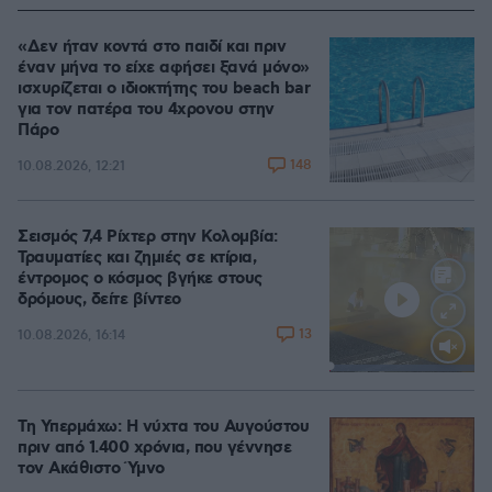
«Δεν ήταν κοντά στο παιδί και πριν
έναν μήνα το είχε αφήσει ξανά μόνο»
ισχυρίζεται ο ιδιοκτήτης του beach bar
για τον πατέρα του 4χρονου στην
Πάρο
148
10.08.2026, 12:21
Σεισμός 7,4 Ρίχτερ στην Κολομβία:
Τραυματίες και ζημιές σε κτίρια,
έντρομος ο κόσμος βγήκε στους
δρόμους, δείτε βίντεο
13
10.08.2026, 16:14
Loaded
:
100.00%
Τη Υπερμάχω: Η νύχτα του Αυγούστου
πριν από 1.400 χρόνια, που γέννησε
τον Ακάθιστο Ύμνο