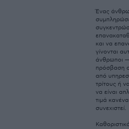
Ένας άνθρωπ
συμπληρώσε
συγκεντρώσ
επανακαταθ
και να επαν
γίνονται αυ
άνθρωποι —
πρόσβαση σ
από υπηρεσ
τρίτους ή ν
να είναι απ
τιμά κανένα
συνεχιστεί.
Καθοριστικό