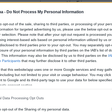
υ πραγματοποιείται η αυτοψία. Σήμερα, η
βασίζεται συχνά σε χειρόγραφες σημειώσεις,
ma -
Do Not Process My Personal Information
εις και επαναλαμβανόμενες καταχωρίσεις. Η
ε ένα αποτελεσματικό μοντέλο απαιτεί ο
to opt-out of the sale, sharing to third parties, or processing of your per
formation for targeted advertising by us, please use the below opt-out s
α διαθέτει tablet με άμεση πρόσβαση σε όλες
r selection. Please note that after your opt-out request is processed y
ς βάσεις δεδομένων: Ε9 για τα στοιχεία
eing interest-based ads based on personal information utilized by us or
, Κτηματολόγιο για τα γεωχωρικά δεδομένα,
disclosed to third parties prior to your opt-out. You may separately opt-
losure of your personal information by third parties on the IAB’s list of
ο για τη σύνθεση του νοικοκυριού και Μητρώο
. This information may also be disclosed by us to third parties on the
IA
ια τα στοιχεία δικαιούχων. Με αυτόν τον
Participants
that may further disclose it to other third parties.
τοιχεία αντλούνται αυτόματα, η διασταύρωση
 that this website/app uses one or more Google services and may gath
γίνεται επιτόπου και ο ψηφιακός φάκελος
including but not limited to your visit or usage behaviour. You may click 
αι άμεσα, χωρίς χειρόγραφες διαδικασίες. Η
 to Google and its third-party tags to use your data for below specifi
ogle consent section.
στέλλεται αυτόματα στις αρμόδιες υπηρεσίες
τας ταχύτητα, ακρίβεια και αξιοπιστία.
l Data Processing Opt Outs
o opt-out of the Sharing of my personal data.