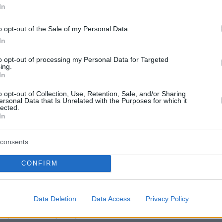
ντική είναι η δυνατότητα του πολίτη να
In
εί την πορεία του φακέλου του ψηφιακά. Ένα
o opt-out of the Sale of my Personal Data.
αλύτερα προβλήματα που αντιμετωπίζουν οι
In
ίναι η άγνοια: δεν γνωρίζουν σε ποιο στάδιο
to opt-out of processing my Personal Data for Targeted
 φάκελός τους, ποια υπηρεσία καθυστερεί,
ing.
λογητικό λείπει ή πότε θα ολοκληρωθεί η
In
. Μια ψηφιακή εφαρμογή παρακολούθησης
o opt-out of Collection, Use, Retention, Sale, and/or Sharing
ersonal Data that Is Unrelated with the Purposes for which it
πολίτη τη δυνατότητα να βλέπει την πορεία του
lected.
υ σε πραγματικό χρόνο, να ενημερώνεται για
In
, να ανεβάζει δικαιολογητικά ηλεκτρονικά και
consents
 ειδοποιήσεις για προθεσμίες και εγκρίσεις. Η
εν είναι απλώς τεχνολογική επιλογή· είναι
CONFIRM
πρέπειας.
ποίηση των διαδικασιών αποτελεί επίσης
Data Deletion
Data Access
Privacy Policy
άγοντα. Η εμπειρία των τελευταίων ετών