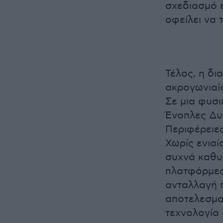
σχεδιασμό έ
οφείλει να 
Τέλος, η δι
ακρογωνιαί
Σε μια φυσ
Ένοπλες Δυ
Περιφέρειες
Χωρίς ενιαί
συχνά καθυσ
πλατφόρμες 
ανταλλαγή 
αποτελεσματ
τεχνολογία 