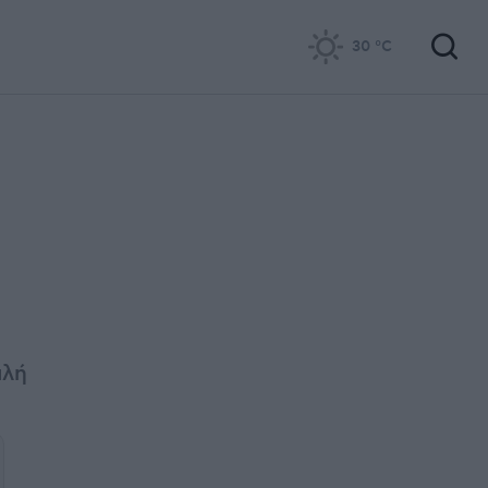
30
°C
ιλή