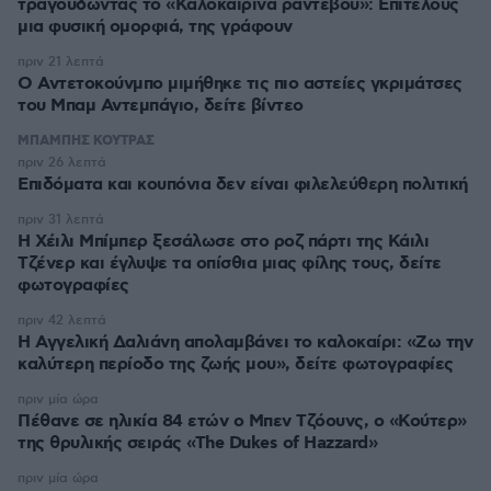
τραγουδώντας το «Καλοκαιρινά ραντεβού»: Επιτέλους
μια φυσική ομορφιά, της γράφουν
πριν 21 λεπτά
Ο Αντετοκούνμπο μιμήθηκε τις πιο αστείες γκριμάτσες
του Μπαμ Αντεμπάγιο, δείτε βίντεο
ΜΠΑΜΠΗΣ ΚΟΥΤΡΑΣ
πριν 26 λεπτά
Επιδόματα και κουπόνια δεν είναι φιλελεύθερη πολιτική
πριν 31 λεπτά
Η Χέιλι Μπίμπερ ξεσάλωσε στο ροζ πάρτι της Κάιλι
Τζένερ και έγλυψε τα οπίσθια μιας φίλης τους, δείτε
φωτογραφίες
πριν 42 λεπτά
Η Αγγελική Δαλιάνη απολαμβάνει το καλοκαίρι: «Ζω την
καλύτερη περίοδο της ζωής μου», δείτε φωτογραφίες
πριν μία ώρα
Πέθανε σε ηλικία 84 ετών ο Μπεν Τζόουνς, ο «Κούτερ»
της θρυλικής σειράς «The Dukes of Hazzard»
πριν μία ώρα