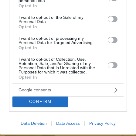
personal data.
grant or deny consent to Google and its third-party tags to
Opted In
use your data for below specified purposes in below Google
consent section.
I want to opt-out of the Sale of my
Personal Data.
Games
Opted In
I want to opt-out of processing my
Personal Data for Targeted Advertising.
Opted In
I want to opt-out of Collection, Use,
Retention, Sale, and/or Sharing of my
Personal Data that Is Unrelated with the
Purposes for which it was collected.
Opted In
Northern Heights
Candy Bub
Cut The Rope
Google consents
ΔΕΙΤΕ ΟΛΑ ΤΑ GAMES
CONFIRM
Best of Network
Data Deletion
Data Access
Privacy Policy