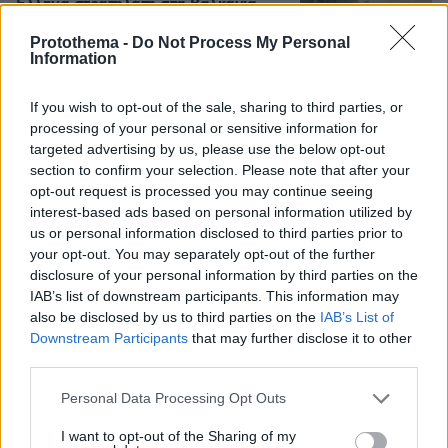
Έλληνα στρατηλάτη στα Βαλκάνια
92
09.08.2026, 18:54
Protothema -
Do Not Process My Personal
Information
If you wish to opt-out of the sale, sharing to third parties, or
processing of your personal or sensitive information for
Από τη Μόρια στην Κυψέλη: Η
targeted advertising by us, please use the below opt-out
σκοτεινή διαδρομή ενός εγκλήματος -
section to confirm your selection. Please note that after your
Ο ασυνόδευτος ανήλικος, η πυγμαχία
opt-out request is processed you may continue seeing
και η μοιραία συνάντηση με την άτυχη
interest-based ads based on personal information utilized by
Σκωτσέζα
us or personal information disclosed to third parties prior to
67
09.08.2026, 19:25
your opt-out. You may separately opt-out of the further
disclosure of your personal information by third parties on the
IAB’s list of downstream participants. This information may
Σκέρτσος: «Στατιστική παγίδα» το ότι 7
also be disclosed by us to third parties on the
IAB’s List of
στους 10 έχουν καταθέσεις κάτω από
Downstream Participants
that may further disclose it to other
1.000 ευρώ, τι δείχνουν τα στοιχεία
third parties.
277
09.08.2026, 14:39
Please note that this website/app uses one or more Google
Personal Data Processing Opt Outs
services and may gather and store information including but
not limited to your visit or usage behaviour. You may click to
I want to opt-out of the Sharing of my