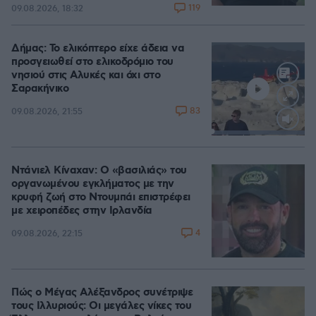
119
09.08.2026, 18:32
Δήμας: Το ελικόπτερο είχε άδεια να
προσγειωθεί στο ελικοδρόμιο του
νησιού στις Αλυκές και όχι στο
Σαρακήνικο
83
09.08.2026, 21:55
Loaded
:
100.00%
Ντάνιελ Κίναχαν: Ο «βασιλιάς» του
οργανωμένου εγκλήματος με την
κρυφή ζωή στο Ντουμπάι επιστρέφει
με χειροπέδες στην Ιρλανδία
4
09.08.2026, 22:15
Πώς ο Μέγας Αλέξανδρος συνέτριψε
τους Ιλλυριούς: Οι μεγάλες νίκες του