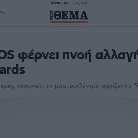
Ελληνικά
English
δα
OS φέρνει πνοή αλλαγ
ards
ικρές χαρακιές, το μαστιχοδέντρο αρχίζει να 