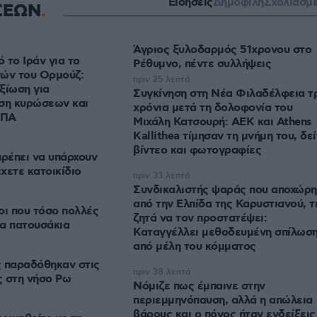
Ειδήσεις
Δημοφιλή
Σχολιασμ
ΣΕΩΝ
Άγριος ξυλοδαρμός 51χρονου στο
 το Ιράν για το
Ρέθυμνο, πέντε συλλήψεις
νών του Ορμούζ:
πριν 25 λεπτά
ξίωση για
Συγκίνηση στη Νέα Φιλαδέλφεια τ
ρση κυρώσεων και
χρόνια μετά τη δολοφονία του
ΗΠΑ
Μιχάλη Κατσουρή: ΑΕΚ και Athens
Kallithea τίμησαν τη μνήμη του, δεί
βίντεο και φωτογραφίες
πρέπει να υπάρχουν
έχετε κατοικίδιο
πριν 33 λεπτά
Συνδικαλιστής ψαράς που αποχώρ
από την Ελπίδα της Καρυστιανού, τ
γοι που τόσο πολλές
ζητά να τον προστατέψει:
α πατουσάκια
Καταγγέλλει μεθοδευμένη σπίλωσ
από μέλη του κόμματος
ς παραδόθηκαν στις
πριν 38 λεπτά
ς στη νήσο Ρω
Νόμιζε πως έμπαινε στην
περιεμμηνόπαυση, αλλά η απώλεια
βάρους και ο πόνος ήταν ενδείξεις