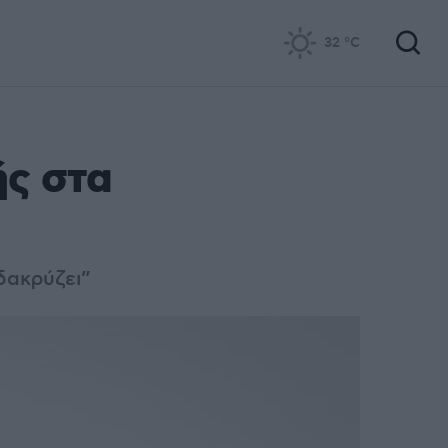
32
°C
ής στα
“δακρύζει”