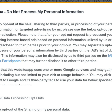
a spirit αποτελεί φυσική έκφραση του ηγετικο
ει κατακτήσει διεθνώς στο σύγχρονο ελληνικ
ma -
Do Not Process My Personal Information
ς brand βαθιά συνδεδεμένο με τον τόπο και
βευτής της ελληνικής γεύσης, ο SKINOS
to opt-out of the sale, sharing to third parties, or processing of your per
αι ότι η ανάπτυξη μιας κατηγορίας περνά και
formation for targeted advertising by us, please use the below opt-out s
θεσμική της ανάδειξη.
r selection. Please note that after your opt-out request is processed y
eing interest-based ads based on personal information utilized by us or
disclosed to third parties prior to your opt-out. You may separately opt-
losure of your personal information by third parties on the IAB’s list of
ιλοξενία και η γαστρονομία είναι άρρηκτα
. This information may also be disclosed by us to third parties on the
IA
Participants
that may further disclose it to other third parties.
 ελληνικά spirits, τα οποία δεν λειτουργούν
ευταίο στάδιο ενός γεύματος, αλλά ως
 that this website/app uses one or more Google services and may gath
including but not limited to your visit or usage behaviour. You may click 
οιχείο ταυτότητας, μνήμης και εμπειρίας. Με
 to Google and its third-party tags to use your data for below specifi
οφία, o Skinos Mastiha spirit αναλαμβάνει την
ogle consent section.
α δώσει θεσμικό βάρος στη spirit list των
 αναγνωρίζοντάς την ως σημείο συνάντησης
l Data Processing Opt Outs
όπων και της σύγχρονης ελληνικής
o opt-out of the Sharing of my personal data.