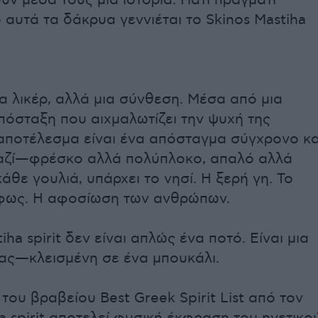
ν μέσα τους μια ιστορία. Γιατί πράγματι
 αυτά τα δάκρυα γεννιέται το Skinos Mastiha
α λικέρ, αλλά μια σύνθεση. Μέσα από μια
πόσταξη που αιχμαλωτίζει την ψυχή της
 αποτέλεσμα είναι ένα απόσταγμα σύγχρονο κα
μαζί—φρέσκο αλλά πολύπλοκο, απαλό αλλά
άθε γουλιά, υπάρχει το νησί. Η ξερή γη. Το
 φως. Η αφοσίωση των ανθρώπων.
iha spirit δεν είναι απλώς ένα ποτό. Είναι μια
ας—κλεισμένη σε ένα μπουκάλι.
του βραβείου Best Greek Spirit List από τον