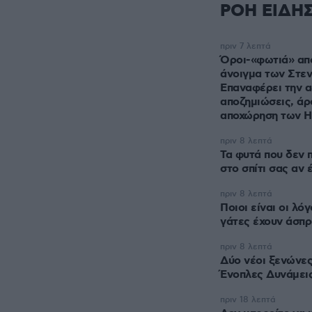
ΡΟΗ ΕΙΔΗ
πριν 7 λεπτά
Όροι-«φωτιά» από
άνοιγμα των Στε
Επαναφέρει την α
αποζημιώσεις, ά
αποχώρηση των 
πριν 8 λεπτά
Τα φυτά που δεν 
στο σπίτι σας αν 
πριν 8 λεπτά
Ποιοι είναι οι λό
γάτες έχουν άσπρ
πριν 8 λεπτά
Δύο νέοι ξενώνε
Ένοπλες Δυνάμει
πριν 18 λεπτά