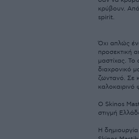
σαν να κρύβου
κρύβουν. Από
spirit.
Όχι απλώς έν
προσεκτική α
μαστίχας. Το
διαχρονικό 
ζωντανό. Σε κ
καλοκαιρινό
O Skinos Mast
στιγμή Ελλάδ
Η δημιουργία 