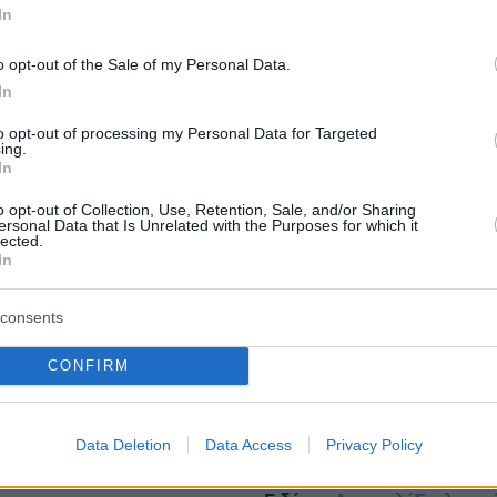
ς κουλτούρας. Το βραβείο επιβραβεύει τους
In
τιμετωπίζουν τα ελληνικά spirits με γνώση,
ι σεβασμό, συμβάλλοντας στη διαμόρφωση μι
o opt-out of the Sale of my Personal Data.
συνεκτικής και διεθνώς αναγνωρίσιμης εικόνας
In
ους χώρο: το τραπέζι της ελληνικής φιλοξενία
to opt-out of processing my Personal Data for Targeted
ing.
In
ητήρια στο ΜΕΖΕΝ από το Βόλο!!
o opt-out of Collection, Use, Retention, Sale, and/or Sharing
ersonal Data that Is Unrelated with the Purposes for which it
lected.
In
protothema.gr στο Google News
ο
και μάθετε πρώτοι όλες
consents
Ειδήσεις
ελευταίες
από την Ελλάδα και τον Κόσμο, τη στιγ
Protothema.gr
 στο
CONFIRM
Data Deletion
Data Access
Privacy Policy