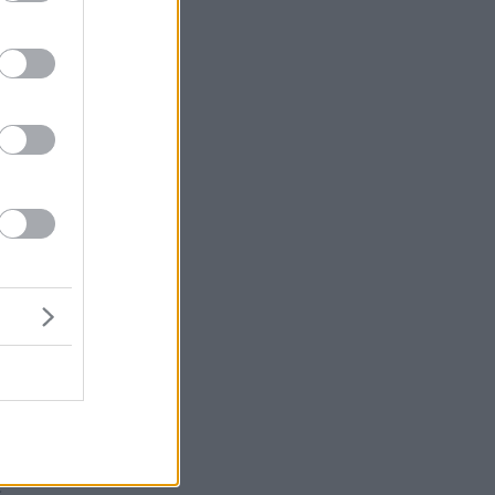
ας
ς.
μή