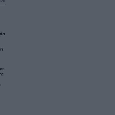
ένα
ρία
τε
ησε
ης
η