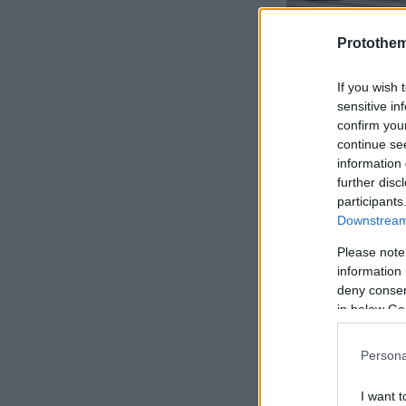
Protothe
If you wish 
sensitive in
Το
BeWell Fes
confirm you
εντυπωσιακό 
continue se
information 
επισκέπτες
, 
further disc
κορυφαίους tr
participants
biohacking zo
Downstream 
pets activiti
Please note
μετατρέψει τ
information 
deny consent
in below Go
Persona
I want t