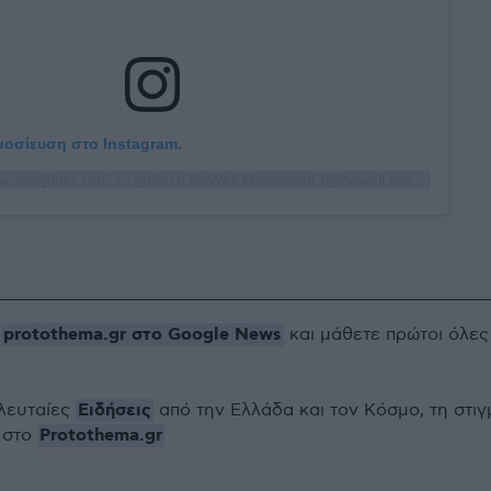
ημοσίευση στο Instagram.
Η δημοσίευση κοινοποιήθηκε από το χρήστη BeWell Movement (@bewell.movement)
protothema.gr στο Google News
ο
και μάθετε πρώτοι όλες
Ειδήσεις
ελευταίες
από την Ελλάδα και τον Κόσμο, τη στιγ
Protothema.gr
 στο