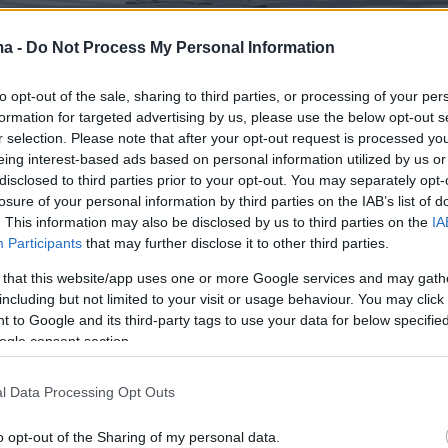
ma -
Do Not Process My Personal Information
to opt-out of the sale, sharing to third parties, or processing of your per
formation for targeted advertising by us, please use the below opt-out s
tival 2026 by Allwyn
αναμένεται να είναι το π
r selection. Please note that after your opt-out request is processed y
μέχρι σήμερα, με περισσότερους από
30.000
eing interest-based ads based on personal information utilized by us or
disclosed to third parties prior to your opt-out. You may separately opt-
εκατοντάδες δραστηριότητες και εμπειρίες,
losure of your personal information by third parties on the IAB’s list of
ainers, wellness experts, live performances,
. This information may also be disclosed by us to third parties on the
IA
nes, recovery experiences, wellness talks, kids
Participants
that may further disclose it to other third parties.
es και ένα τεράστιο open-air πρόγραμμα που θα
 that this website/app uses one or more Google services and may gath
ο ΟΑΚΑ σε έναν ζωντανό κόσμο ευεξίας.
including but not limited to your visit or usage behaviour. You may click 
 to Google and its third-party tags to use your data for below specifi
ogle consent section.
l Data Processing Opt Outs
o opt-out of the Sharing of my personal data.