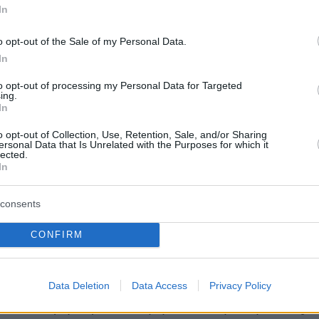
In
o opt-out of the Sale of my Personal Data.
In
to opt-out of processing my Personal Data for Targeted
ing.
In
o opt-out of Collection, Use, Retention, Sale, and/or Sharing
ersonal Data that Is Unrelated with the Purposes for which it
lected.
In
consents
CONFIRM
Μπόμπα
, co-founder του
BeWell Movement
,
Data Deletion
Data Access
Privacy Policy
 ιδιαίτερη χαρά και τιμή να έχουμε την Allwyn