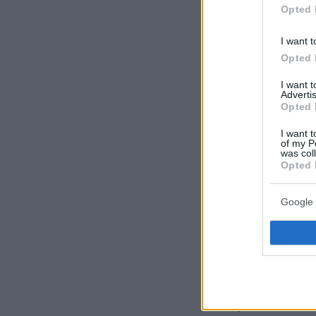
Opted 
I want t
Opted 
I want 
Advertis
Opted 
I want t
of my P
was col
Opted 
Google 
Η
Χριστίνα 
δήλωσε «Είναι