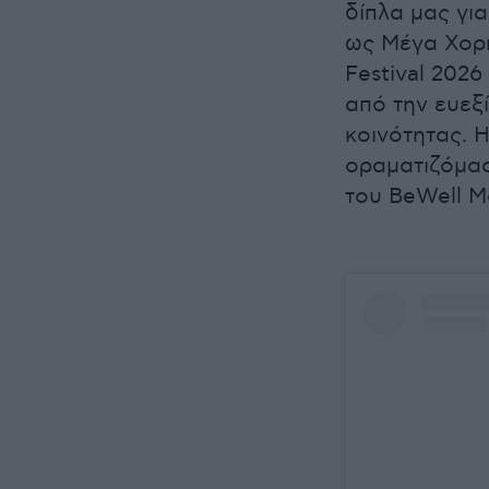
δίπλα μας γι
ως Μέγα Χορ
Festival 202
από την ευεξί
κοινότητας. Η
οραματιζόμασ
του BeWell M