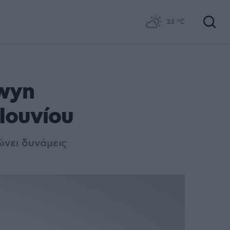
33
°C
lwyn
 Ιουνίου
ώνει δυνάμεις