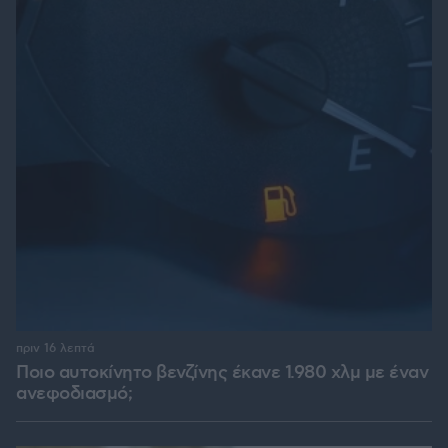
πριν 16 λεπτά
Ποιο αυτοκίνητο βενζίνης έκανε 1.980 χλμ με έναν
ανεφοδιασμό;