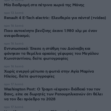
πριν 12 λεπτά
Μία διαδρομή στα πέτρινα χωριά της Μάνης
πριν 13 λεπτά
Renault 4 E-Tech electric: Ελευθερία για πάντα! (+video)
πριν 16 λεπτά
Ποιο αυτοκίνητο βενζίνης έκανε 1.980 χλμ με έναν
ανεφοδιασμό;
πριν 16 λεπτά
Εντυπωσιακό: Έπεσε η στάθμη του Δούναβη και
φάνηκαν τα θεμέλια αρχαίας γέφυρας του Μεγάλου
Κωνσταντίνου, δείτε φωτογραφίες
πριν 16 λεπτά
Χωρίς ενεργό μέτωπο η φωτιά στην Aγία Μαρίνα
Ηλείας, δείτε φωτογραφίες
πριν 17 λεπτά
Washington Post: Ο Τραμπ «έχρισε» διάδοχό του τον
Βανς, είπε σε δωρητές των Ρεπουμπλικανών ότι θέλει
να τον δει πρόεδρο το 2028
πριν 17 λεπτά