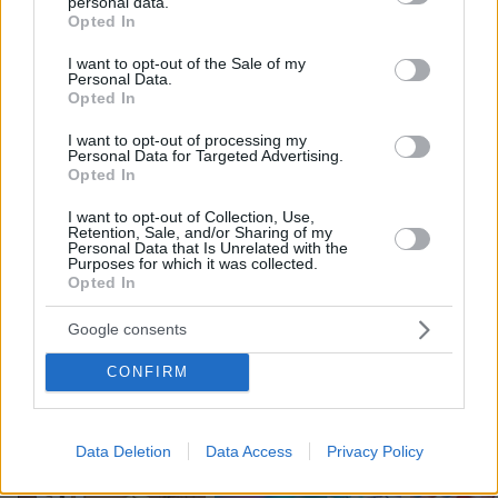
personal data.
A' Νεκροταφείο, συντετριμμένη η
grant or deny consent to Google and its third-party tags to
Opted In
οικογένειά του
use your data for below specified purposes in below Google
consent section.
24
06.08.2026, 13:10
I want to opt-out of the Sale of my
Personal Data.
Opted In
I want to opt-out of processing my
Καρχαρίες τίγρεις, οι «σκουπιδοφάγοι»
Personal Data for Targeted Advertising.
Opted In
του ωκεανού: Τρώνε από αχινούς
μέχρι γάτες και προφυλακτικά,
I want to opt-out of Collection, Use,
αψηφούν ακόμη και τους τυφώνες
Retention, Sale, and/or Sharing of my
Personal Data that Is Unrelated with the
31
06.08.2026, 14:45
Purposes for which it was collected.
Opted In
Google consents
CONFIRM
Games
Data Deletion
Data Access
Privacy Policy