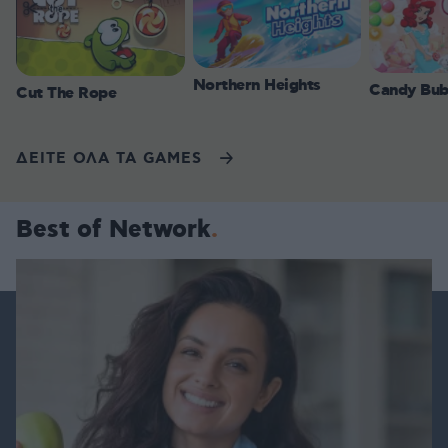
Northern Heights
Candy Bub
Cut The Rope
ΔΕΙΤΕ ΟΛΑ ΤΑ GAMES
Best of Network