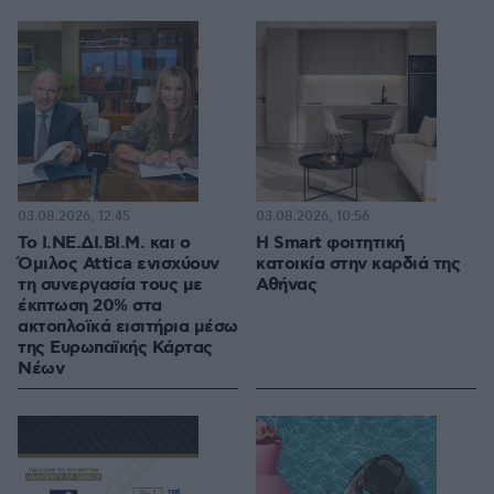
03.08.2026, 12:45
03.08.2026, 10:56
Το Ι.ΝΕ.ΔΙ.ΒΙ.Μ. και o
Η Smart φοιτητική
Όμιλος Attica ενισχύουν
κατοικία στην καρδιά της
τη συνεργασία τους με
Αθήνας
έκπτωση 20% στα
ακτοπλοϊκά εισιτήρια μέσω
της Ευρωπαϊκής Κάρτας
Νέων