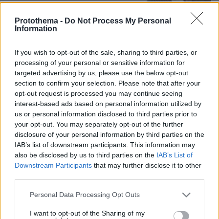
Protothema -
Do Not Process My Personal
Information
55χρονος στην Κρήτη πείσθηκε ότι
ιστοσελίδα θα του εξασφάλιζε
αποδόσεις σε μετοχές και έχασε
If you wish to opt-out of the sale, sharing to third parties, or
€100.000
processing of your personal or sensitive information for
targeted advertising by us, please use the below opt-out
65
06.08.2026, 11:01
section to confirm your selection. Please note that after your
opt-out request is processed you may continue seeing
interest-based ads based on personal information utilized by
us or personal information disclosed to third parties prior to
Μυστήριο με το ραντεβού Πεζεσκιάν -
your opt-out. You may separately opt-out of the further
Χαμενεΐ στην Τεχεράνη: Βρέθηκαν σε
disclosure of your personal information by third parties on the
ένα σκοτεινό αυτοκίνητο, άκουγαν,
IAB’s list of downstream participants. This information may
αλλά δεν έβλεπαν ο ένας τον άλλο
also be disclosed by us to third parties on the
IAB’s List of
54
06.08.2026, 13:37
Downstream Participants
that may further disclose it to other
third parties.
Please note that this website/app uses one or more Google
Personal Data Processing Opt Outs
Με κλαρίνα και μοιρολόγια το
services and may gather and store information including but
τελευταίο αντίο στον Λάκη Χαλκιά στο
not limited to your visit or usage behaviour. You may click to
I want to opt-out of the Sharing of my