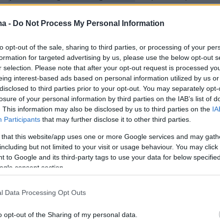
εις
ma -
Do Not Process My Personal Information
Ειδήσεις
 τελευταίες
από την Ελλάδα και τον Κόσμο, τη
Protothema.gr
μβαίνουν, στο
to opt-out of the sale, sharing to third parties, or processing of your per
formation for targeted advertising by us, please use the below opt-out s
r selection. Please note that after your opt-out request is processed y
eing interest-based ads based on personal information utilized by us or
Ειδήσεις
Δημοφιλή
Σχολιασμέν
ΗΣΕΩΝ
disclosed to third parties prior to your opt-out. You may separately opt-
losure of your personal information by third parties on the IAB’s list of
. This information may also be disclosed by us to third parties on the
IA
Participants
that may further disclose it to other third parties.
 στη νύχτα και η
πριν 18 λεπτά
α μηνύματα που
Ιράν και Ομάν κατέληξαν σε
 that this website/app uses one or more Google services and may gath
ίες τη σύζυγο του
συμφωνία 60 ημερών για τα Στενά
including but not limited to your visit or usage behaviour. You may click 
 δολοφονία της
του Ορμούζ, λέει το Al Arabiya -
 to Google and its third-party tags to use your data for below specifi
ην Κυψέλη
Πώς θα λειτουργήσει, πότε θα
ogle consent section.
ανακοινωθεί
ώσεις 38,1 εκατ.
πριν 25 λεπτά
l Data Processing Opt Outs
τρόφους για
Φωτιά στην Κολυμπάδα Σκύρου,
η και αφθώδη
επιχειρούν 4 αεροσκάφη
o opt-out of the Sharing of my personal data.