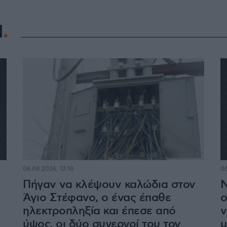
Η
06.08.2026, 12:10
06
Πήγαν να κλέψουν καλώδια στον
Ν
Άγιο Στέφανο, ο ένας έπαθε
ο
ηλεκτροπληξία και έπεσε από
v
ύψος, οι δύο συνεργοί του τον
μ