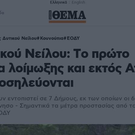
Ελληνικά
English
δα
ς Δυτικού Νείλου
Κουνούπια
ΕΟΔΥ
ικού Νείλου: Τo πρώτο
 λοίμωξης και εκτός Α
οσηλεύονται
 εντοπιστεί σε 7 Δήμους, εκ των οποίων οι 6
νησο - Σημαντικά τα μέτρα προστασίας από τ
ΕΟΔΥ