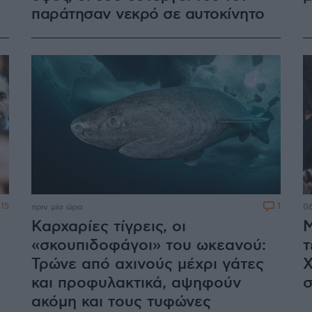
παράτησαν νεκρό σε αυτοκίνητο
15
1
πριν μία ώρα
06
Καρχαρίες τίγρεις, οι
Μ
«σκουπιδοφάγοι» του ωκεανού:
τ
Τρώνε από αχινούς μέχρι γάτες
Χ
και προφυλακτικά, αψηφούν
σ
ακόμη και τους τυφώνες