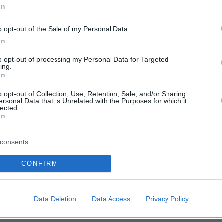
In
πριν 25 λεπτά
Τι συμβαίνει τελικά με την Αριάνα
ώ» ακόμη και για τα
Γκράντε; Τα σχόλια για την
o opt-out of the Sale of my Personal Data.
ποκαλύπτει αυτή η
αδυνατισμένη εικόνα της και η
In
ον χαρακτήρα σας
απόφαση για ένα διάλειμμα από τη
δημοσιότητα
to opt-out of processing my Personal Data for Targeted
ing.
In
μεύει η μαγειρική
πριν 26 λεπτά
ατοικίδια- Τι
11 επιβλητικά μοναστήρια σε νησιά
o opt-out of Collection, Use, Retention, Sale, and/or Sharing
προσέξετε
της Ελλάδας
ersonal Data that Is Unrelated with the Purposes for which it
lected.
πριν 28 λεπτά
In
υ: Ψήφος
Τροχαίο στη συμβολή Κηφισού και
την Ελλάδα η
Ποσειδώνος, δυσχέρεια στο ρεύμα
consents
ridiam στο GSI
προς Πειραιά
CONFIRM
ΤΙΣ ΕΙΔΗΣΕΙΣ
Data Deletion
Data Access
Privacy Policy