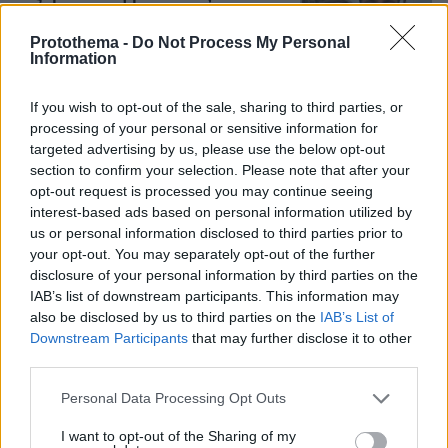
γνωρίσαμε τη Λίσα, γιατί υποψιάστηκα
ότι ήταν το πτώμα στη βαλίτσα
Protothema -
Do Not Process My Personal
Information
292
06.08.2026, 12:32
If you wish to opt-out of the sale, sharing to third parties, or
processing of your personal or sensitive information for
Νεαρή γυναίκα με ακατέργαστη
targeted advertising by us, please use the below opt-out
ομορφιά από την Αιθιοπία έγινε viral,
section to confirm your selection. Please note that after your
δείτε την εντυπωσιακή μεταμόρφωσή
opt-out request is processed you may continue seeing
της από μακιγιέρ
interest-based ads based on personal information utilized by
us or personal information disclosed to third parties prior to
378
06.08.2026, 09:18
your opt-out. You may separately opt-out of the further
disclosure of your personal information by third parties on the
IAB’s list of downstream participants. This information may
also be disclosed by us to third parties on the
IAB’s List of
Downstream Participants
that may further disclose it to other
Games
third parties.
Please note that this website/app uses one or more Google
Personal Data Processing Opt Outs
services and may gather and store information including but
not limited to your visit or usage behaviour. You may click to
I want to opt-out of the Sharing of my