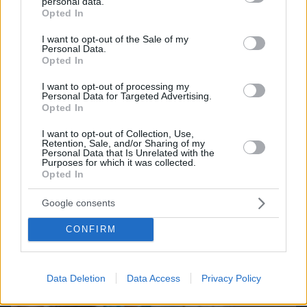
personal data.
grant or deny consent to Google and its third-party tags to
Opted In
use your data for below specified purposes in below Google
consent section.
I want to opt-out of the Sale of my
Northern Heights
Candy Bub
Cut The Rope
Personal Data.
Opted In
I want to opt-out of processing my
ΔΕΙΤΕ ΟΛΑ ΤΑ GAMES
Personal Data for Targeted Advertising.
Opted In
Best of Network
I want to opt-out of Collection, Use,
Retention, Sale, and/or Sharing of my
Personal Data that Is Unrelated with the
Purposes for which it was collected.
Opted In
Google consents
CONFIRM
Data Deletion
Data Access
Privacy Policy