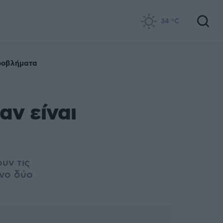
34
°C
ροβλήματα
αν είναι
υν τις
υνο δύο