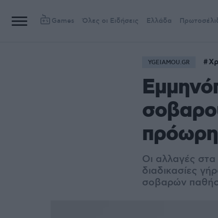
Games
Όλες οι Ειδήσεις
Ελλάδα
Πρωτοσέλι
Xρ
YGEIAMOU.GR
Εμμηνόπ
σοβαρού
πρόωρη
Οι αλλαγές στα
διαδικασίες γή
σοβαρών παθή