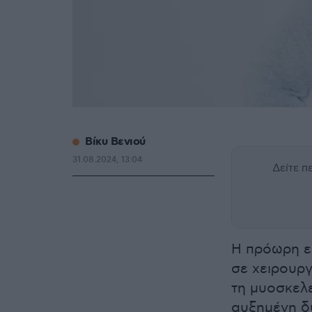
Βίκυ Βενιού
31.08.2024, 13:04
Δείτε 
Η πρόωρη εμ
σε χειρουρ
τη μυοσκελε
αυξημένη δ