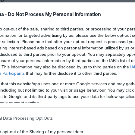
εις
ma -
Do Not Process My Personal Information
Ειδήσεις
 τελευταίες
από την Ελλάδα και τον Κόσμο, τη
Protothema.gr
μβαίνουν, στο
to opt-out of the sale, sharing to third parties, or processing of your per
formation for targeted advertising by us, please use the below opt-out s
r selection. Please note that after your opt-out request is processed y
Ειδήσεις
Δημοφιλή
Σχολιασμέν
eing interest-based ads based on personal information utilized by us or
ΗΣΕΩΝ
disclosed to third parties prior to your opt-out. You may separately opt-
losure of your personal information by third parties on the IAB’s list of
. This information may also be disclosed by us to third parties on the
IA
της Πυροσβεστικής
οστατεύουν την
Participants
that may further disclose it to other third parties.
πριν 20 λεπτά
. την ημέρα αρκούν
Βίντεο του... εξαφανισμένου
 that this website/app uses one or more Google services and may gath
Μοτζτάμπα Χαμενεΐ προαναγγέλλε
ΗΣ
including but not limited to your visit or usage behaviour. You may click 
η Τεχεράνη: «Θα τον δείχνει έξω
 to Google and its third-party tags to use your data for below specifi
 δεν μπορεί να
στους δρόμους»
ogle consent section.
πριν 29 λεπτά
Ανταπόκριση από δύο
l Data Processing Opt Outs
στιφάδο. Έτσι το
κινηματογραφιστές στο Ιράν:
υς γίνεται
«Ζούμε σε μια διαρκή αβεβαιότητα
o opt-out of the Sharing of my personal data.