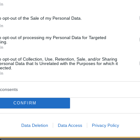
έναν πόλεμο σε πλήρη κλιμάκωση»
In
πριν 34 λεπτά
o opt-out of the Sale of my Personal Data.
να περιμένουμε να
Μια βιοτεχνολόγος έχασε 10 κιλά
 να κολυμπήσουμε;
χωρίς να στερηθεί το αγαπημένο
In
της φαγητό – Οι 8 συνήθειες που
έκαναν τη διαφορά
to opt-out of processing my Personal Data for Targeted
ing.
ποιοι άντρες είναι
In
ι των περιστάσεων»
πριν 34 λεπτά
Ουρές και καθυστερήσεις πάνω
o opt-out of Collection, Use, Retention, Sale, and/or Sharing
από 1 ώρα στο Τελωνείο Ευζώνων,
ersonal Data that Is Unrelated with the Purposes for which it
λή βλάστηση στα
στο ρεύμα εξόδου από την Ελλάδα,
lected.
ηνής, κινητοποίηση
In
δείτε βίντεο
consents
ΤΙΣ ΕΙΔΗΣΕΙΣ
CONFIRM
Data Deletion
Data Access
Privacy Policy