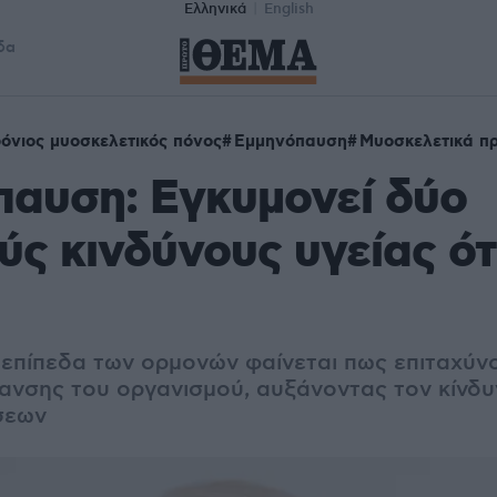
Ελληνικά
English
δα
όνιος μυοσκελετικός πόνος
Εμμηνόπαυση
Μυοσκελετικά π
αυση: Εγκυμονεί δύο
ς κινδύνους υγείας ότ
 επίπεδα των ορμονών φαίνεται πως επιταχύνο
ρανσης του οργανισμού, αυξάνοντας τον κίνδ
σεων