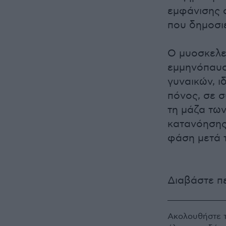
εμφάνισης 
που δημοσι
Ο μυοσκελε
εμμηνόπαυσ
γυναικών, ι
πόνος, σε σ
τη μάζα των
κατανόησης
φάση μετά 
Διαβάστε π
Ακολουθήστε 