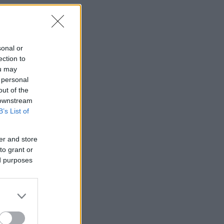
sonal or
ection to
ou may
α
 personal
out of the
 downstream
B’s List of
er and store
ι
to grant or
ed purposes
,