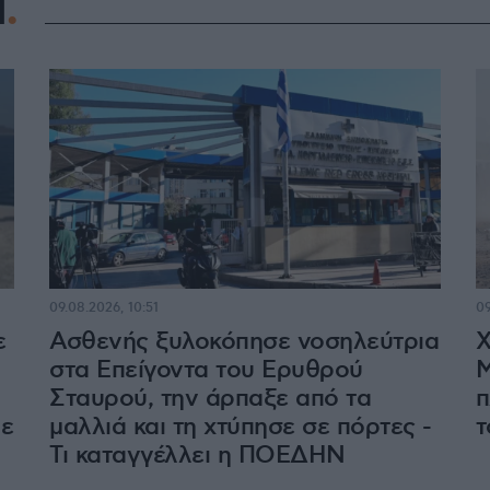
Η
09.08.2026, 10:51
09
ε
Ασθενής ξυλοκόπησε νοσηλεύτρια
Χ
στα Επείγοντα του Ερυθρού
Μ
Σταυρού, την άρπαξε από τα
π
με
μαλλιά και τη χτύπησε σε πόρτες -
τ
Τι καταγγέλλει η ΠΟΕΔΗΝ