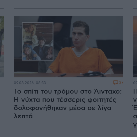
27
09.08.2026, 08:33
09
Το σπίτι του τρόμου στο Άινταχο:
Π
Η νύχτα που τέσσερις φοιτητές
v
δολοφονήθηκαν μέσα σε λίγα
Έ
λεπτά
σ
γ