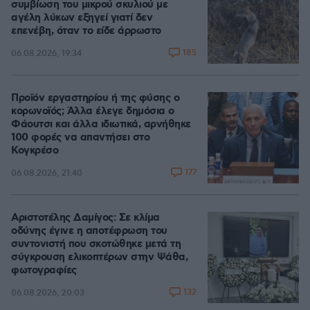
συμβίωση του μικρού σκυλιού με
αγέλη λύκων εξηγεί γιατί δεν
επενέβη, όταν το είδε άρρωστο
185
06.08.2026, 19:34
Προϊόν εργαστηρίου ή της φύσης ο
κορωνοϊός; Άλλα έλεγε δημόσια ο
Φάουτσι και άλλα ιδιωτικά, αρνήθηκε
100 φορές να απαντήσει στο
Κογκρέσο
177
06.08.2026, 21:40
Αριστοτέλης Δαμίγος: Σε κλίμα
οδύνης έγινε η αποτέφρωση του
συντονιστή που σκοτώθηκε μετά τη
σύγκρουση ελικοπτέρων στην Ψάθα,
φωτογραφίες
132
06.08.2026, 20:03