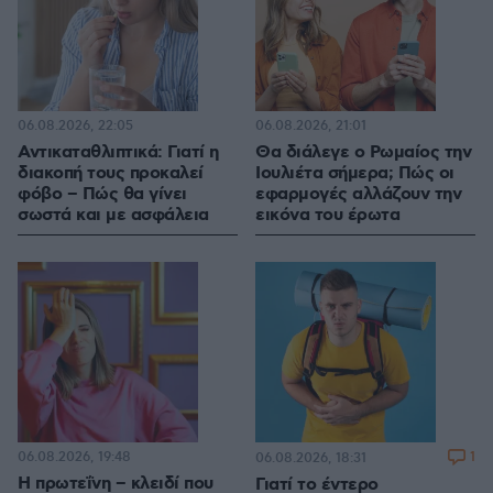
06.08.2026, 22:05
06.08.2026, 21:01
Αντικαταθλιπτικά: Γιατί η
Θα διάλεγε ο Ρωμαίος την
διακοπή τους προκαλεί
Ιουλιέτα σήμερα; Πώς οι
φόβο – Πώς θα γίνει
εφαρμογές αλλάζουν την
σωστά και με ασφάλεια
εικόνα του έρωτα
06.08.2026, 19:48
1
06.08.2026, 18:31
Η πρωτεΐνη – κλειδί που
Γιατί το έντερο