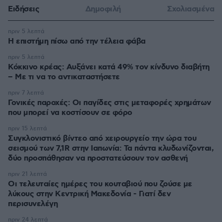
Ειδήσεις
Δημοφιλή
Σχολιασμένα
πριν 5 λεπτά
Η επιστήμη πίσω από την τέλεια φάβα
πριν 5 λεπτά
Κόκκινο κρέας: Αυξάνει κατά 49% τον κίνδυνο διαβήτη
– Με τι να το αντικαταστήσετε
πριν 7 λεπτά
Γονικές παροχές: Οι παγίδες στις μεταφορές χρημάτων
που μπορεί να κοστίσουν σε φόρο
πριν 15 λεπτά
Συγκλονιστικό βίντεο από χειρουργείο την ώρα του
σεισμού των 7,1R στην Ιαπωνία: Τα πάντα κλυδωνίζονται,
δύο προσπάθησαν να προστατεύσουν τον ασθενή
πριν 21 λεπτά
Οι τελευταίες ημέρες του κουταβιού που ζούσε με
λύκους στην Κεντρική Μακεδονία - Γιατί δεν
περισυνελέγη
πριν 24 λεπτά