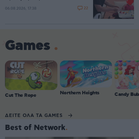
22
06.08.2026, 17:38
Games
Northern Heights
Candy Bub
Cut The Rope
ΔΕΙΤΕ ΟΛΑ ΤΑ GAMES
Best of Network