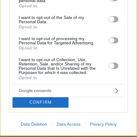
Τα φρούτα που επιλέγουν 4 ενδοκρινολόγοι για
personal data.
grant or deny consent to Google and its third-party tags to
Opted In
καλύτερο έλεγχο του σακχάρου – Το ένα μειώνει
use your data for below specified purposes in below Google
το λίπος στην κοιλιά
consent section.
I want to opt-out of the Sale of my
Personal Data.
Opted In
I want to opt-out of processing my
Personal Data for Targeted Advertising.
Opted In
I want to opt-out of Collection, Use,
Retention, Sale, and/or Sharing of my
Personal Data that Is Unrelated with the
Purposes for which it was collected.
Opted In
Google consents
CONFIRM
Data Deletion
Data Access
Privacy Policy