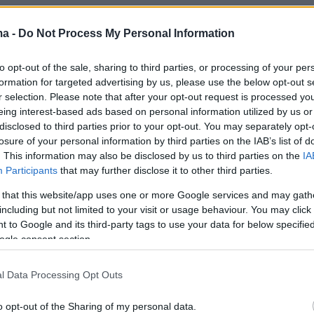
ma -
Do Not Process My Personal Information
ερισσότερα στο
ygeiamou.gr
to opt-out of the sale, sharing to third parties, or processing of your per
formation for targeted advertising by us, please use the below opt-out s
protothema.gr στο Google News
το
και μάθετε πρώτοι
r selection. Please note that after your opt-out request is processed y
εις
eing interest-based ads based on personal information utilized by us or
disclosed to third parties prior to your opt-out. You may separately opt-
Ειδήσεις
 τελευταίες
από την Ελλάδα και τον Κόσμο, τη
losure of your personal information by third parties on the IAB’s list of
Protothema.gr
μβαίνουν, στο
. This information may also be disclosed by us to third parties on the
IA
Participants
that may further disclose it to other third parties.
 that this website/app uses one or more Google services and may gath
including but not limited to your visit or usage behaviour. You may click 
Ειδήσεις
Δημοφιλή
Σχολιασμέν
ΗΣΕΩΝ
 to Google and its third-party tags to use your data for below specifi
ogle consent section.
πριν 17 λεπτά
ς μας να πιει κρύο
l Data Processing Opt Outs
«Πόλεμος» Ισπανίας και Ιταλίας
ι να προσέξουμε με
λόγω της Θέουτα: Η Μαδρίτη
επιβάλει και αυτή έλεγχους στα
o opt-out of the Sharing of my personal data.