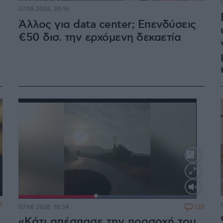
07.08.2026, 20:16
Άλλος για data center; Επενδύσεις
€50 δισ. την ερχόμενη δεκαετία
Loaded
:
100.00%
3
120
07.08.2026, 18:54
«Κάτι απέσπασε την προσοχή του