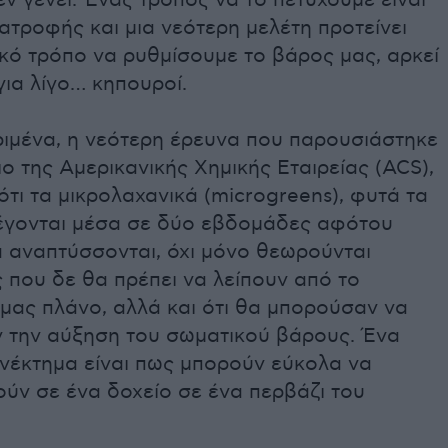
εν γένει. Ένας τρόπος να το πετύχουμε είναι
ατροφής και μια νεότερη μελέτη προτείνει
κό τρόπο να ρυθμίσουμε το βάρος μας, αρκεί
για λίγο… κηπουροί.
ριμένα, η νεότερη έρευνα που παρουσιάστηκε
ο της Αμερικανικής Χημικής Εταιρείας (ACS),
τι τα μικρολαχανικά (microgreens), φυτά τα
έγονται μέσα σε δύο εβδομάδες αφότου
α αναπτύσσονται, όχι μόνο θεωρούνται
 που δε θα πρέπει να λείπουν από το
μας πλάνο, αλλά και ότι θα μπορούσαν να
ν την αύξηση του σωματικού βάρους. Ένα
νέκτημα είναι πως μπορούν εύκολα να
ύν σε ένα δοχείο σε ένα περβάζι του