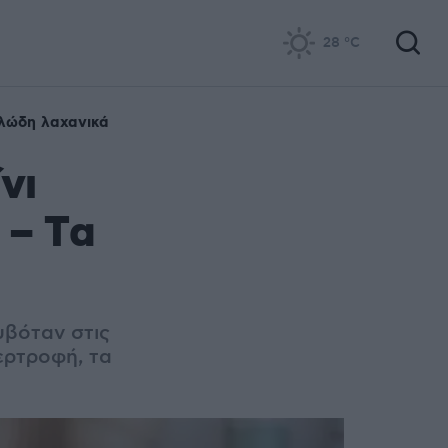
28
°C
λώδη λαχανικά
νι
 – Tα
υβόταν στις
ερτροφή, τα