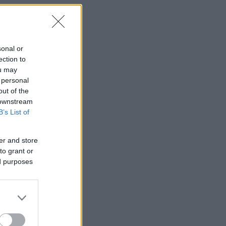
sonal or
ection to
ou may
 personal
out of the
 downstream
B’s List of
er and store
to grant or
α
ed purposes