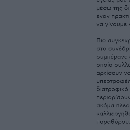
υγείας μας 
μέσω της δι
έναν πρακτι
να γίνουμε 
Πιο συγκεκ
στο συνέδρι
συμπέρανε ό
οποία συλλ
αρχίσουν ν
υπερτροφές
διατροφικό 
περιορίσου
ακόμα πλεο
καλλιεργηθο
παραθύρου.