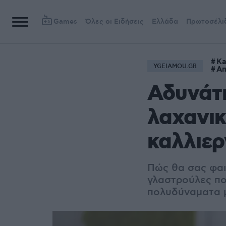
Games
Όλες οι Ειδήσεις
Ελλάδα
Πρωτοσέλι
Ka
YGEIAMOU.GR
Απ
Αδυνάτι
λαχανικ
καλλιερ
Πώς θα σας φαι
γλαστρούλες πο
πολυδύναματα 