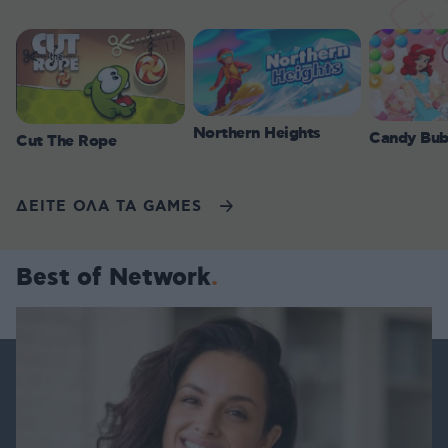
Northern Heights
Candy Bub
Cut The Rope
ΔΕΙΤΕ ΟΛΑ ΤΑ GAMES
Best of Network