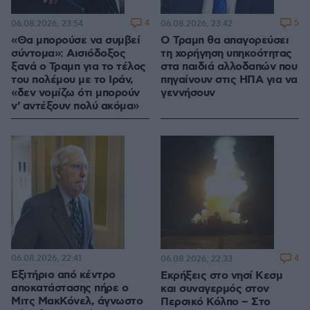
4
5
06.08.2026, 23:54
06.08.2026, 23:42
«Θα μπορούσε να συμβεί
Ο Τραμπ θα απαγορεύσει
σύντομα»: Αισιόδοξος
τη χορήγηση υπηκοότητας
ξανά ο Τραμπ για το τέλος
στα παιδιά αλλοδαπών που
του πολέμου με το Ιράν,
πηγαίνουν στις ΗΠΑ για να
«δεν νομίζω ότι μπορούν
γεννήσουν
ν' αντέξουν πολύ ακόμα»
06.08.2026, 22:41
4
06.08.2026, 22:33
Εξιτήριο από κέντρο
Εκρήξεις στο νησί Κεσμ
αποκατάστασης πήρε ο
και συναγερμός στον
Μιτς ΜακΚόνελ, άγνωστο
Περσικό Κόλπο – Στο