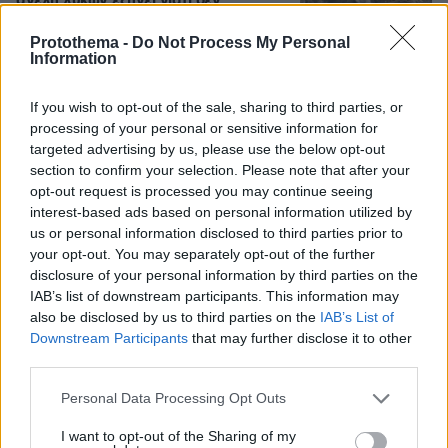
αγέλη λύκων εξηγεί γιατί δεν
επενέβη, όταν το είδε άρρωστο
Protothema -
Do Not Process My Personal
173
06.08.2026, 19:34
Information
If you wish to opt-out of the sale, sharing to third parties, or
Γιώργος Παράσχος: Χαμογελαστός,
processing of your personal or sensitive information for
δίνει τη μάχη του με τον καρκίνο,
targeted advertising by us, please use the below opt-out
μπήκε στο νοσοκομείο για νέα
section to confirm your selection. Please note that after your
θεραπεία
opt-out request is processed you may continue seeing
55
06.08.2026, 18:00
interest-based ads based on personal information utilized by
us or personal information disclosed to third parties prior to
your opt-out. You may separately opt-out of the further
disclosure of your personal information by third parties on the
Προϊόν εργαστηρίου ή της φύσης ο
IAB’s list of downstream participants. This information may
κορωνοϊός; Άλλα έλεγε δημόσια ο
also be disclosed by us to third parties on the
IAB’s List of
Φάουτσι και άλλα ιδιωτικά, αρνήθηκε
Downstream Participants
that may further disclose it to other
100 φορές να απαντήσει στο
third parties.
Κογκρέσο
Please note that this website/app uses one or more Google
Personal Data Processing Opt Outs
138
06.08.2026, 21:40
services and may gather and store information including but
not limited to your visit or usage behaviour. You may click to
I want to opt-out of the Sharing of my