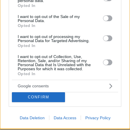
personal data.
grant or deny consent to Google and its third-party tags to
Η αποκαλυπτική κατάθεση της
Opted In
use your data for below specified purposes in below Google
συζύγου του Αφγανού: Πώς
consent section.
γνωρίσαμε τη Λίσα, γιατί υποψιάστηκα
I want to opt-out of the Sale of my
ότι ήταν το πτώμα στη βαλίτσα
Personal Data.
Opted In
290
06.08.2026, 12:32
I want to opt-out of processing my
Personal Data for Targeted Advertising.
Opted In
Για πέμπτη συνεχόμενη χρονιά στο
I want to opt-out of Collection, Use,
ΠΑΓΝΗ ο Βλαδίμηρος Κυριακίδης,
Retention, Sale, and/or Sharing of my
Personal Data that Is Unrelated with the
βρέθηκε κοντά στα παιδιά και άκουσε
Purposes for which it was collected.
τις ιστορίες τους
Opted In
16
06.08.2026, 17:38
Google consents
CONFIRM
Data Deletion
Data Access
Privacy Policy
Games