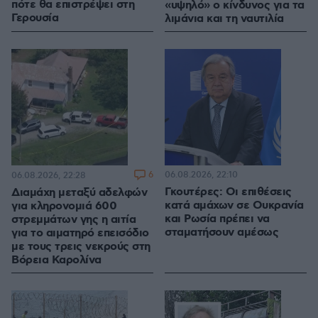
πότε θα επιστρέψει στη
«υψηλό» ο κίνδυνος για τα
Γερουσία
λιμάνια και τη ναυτιλία
6
06.08.2026, 22:10
06.08.2026, 22:28
Γκουτέρες: Οι επιθέσεις
Διαμάχη μεταξύ αδελφών
κατά αμάχων σε Ουκρανία
για κληρονομιά 600
και Ρωσία πρέπει να
στρεμμάτων γης η αιτία
σταματήσουν αμέσως
για το αιματηρό επεισόδιο
με τους τρεις νεκρούς στη
Βόρεια Καρολίνα