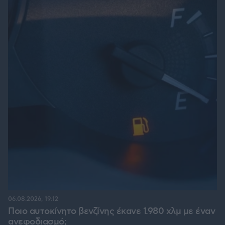
06.08.2026, 19:12
Ποιο αυτοκίνητο βενζίνης έκανε 1.980 χλμ με έναν
ανεφοδιασμό;