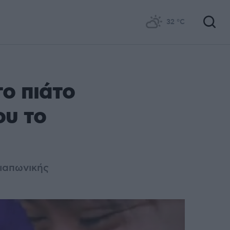
32
°C
ο πιάτο
ου το
 ιαπωνικής