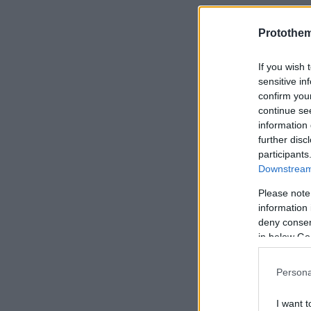
Protothe
If you wish 
sensitive in
confirm you
continue se
information 
further disc
participants
Downstream 
Please note
information 
deny consent
in below Go
Persona
I want t