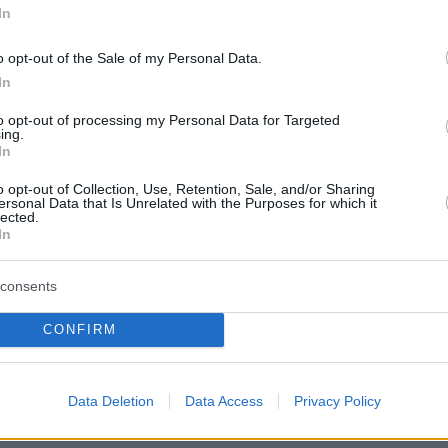
In
o opt-out of the Sale of my Personal Data.
protothema.gr στο Google News
ο
και μάθετε πρώτοι όλες
In
to opt-out of processing my Personal Data for Targeted
ing.
Ειδήσεις
ελευταίες
από την Ελλάδα και τον Κόσμο, τη στιγ
In
Protothema.gr
 στο
o opt-out of Collection, Use, Retention, Sale, and/or Sharing
ersonal Data that Is Unrelated with the Purposes for which it
lected.
In
consents
Ειδήσεις
Δημοφιλή
Σχολιασμ
ΣΕΩΝ
CONFIRM
πριν 19 λεπτά
Νέες φήμες για τον Μοτζτάμπα
η 46χρονη που
Χαμενεΐ: «Ο αόρατος ηγέτης» είνα
την επίθεση στη
Data Deletion
Data Access
Privacy Policy
σε πολύ κρίσιμη κατάσταση, μπορεί
εο
να πεθάνει ανά πάσα στιγμή