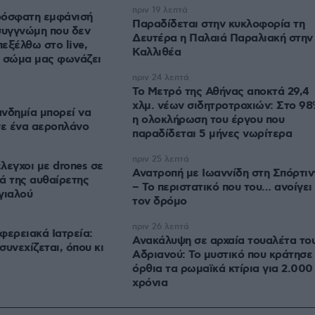
πριν 19 λεπτά
ρόσφατη εμφάνισή
Παραδίδεται στην κυκλοφορία τη
συγγνώμη που δεν
Δευτέρα η Παλαιά Παραλιακή στην
εξέλθω στο live,
Καλλιθέα
ο σώμα μας φωνάζει
πριν 24 λεπτά
Το Μετρό της Αθήνας αποκτά 29,4
χλμ. νέων σιδητροτροχιών: Στο 9
νδημία μπορεί να
η ολοκλήρωση του έργου που
σε ένα αεροπλάνο
παραδίδεται 5 μήνες νωρίτερα
πριν 25 λεπτά
λεγχοι με drones σε
Ανατροπή με Ιωαννίδη στη Σπόρτιν
ά της αυθαίρετης
– Το περιστατικό που του… ανοίγει
γιαλού
τον δρόμο
πριν 26 λεπτά
φερειακά Ιατρεία:
Ανακάλυψη σε αρχαία τουαλέτα το
υνεχίζεται, όπου κι
Αδριανού: Το μυστικό που κράτησε
όρθια τα ρωμαϊκά κτίρια για 2.000
χρόνια