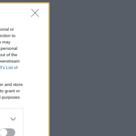
sonal or
ection to
ou may
 personal
out of the
 downstream
B’s List of
er and store
to grant or
ed purposes