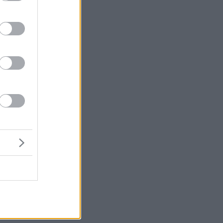
μή
ένα
ι