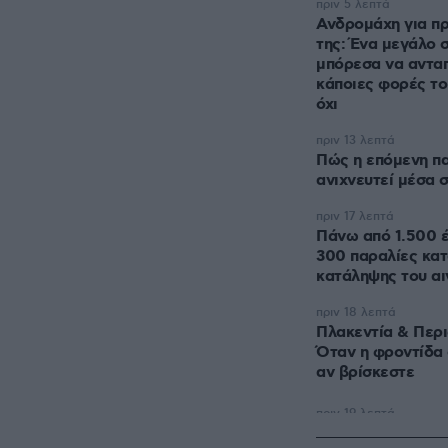
πριν 5 λεπτά
Ανδρομάχη για π
της: Ένα μεγάλο 
μπόρεσα να ανταπ
κάποιες φορές τ
όχι
πριν 13 λεπτά
Πώς η επόμενη πα
ανιχνευτεί μέσα 
πριν 17 λεπτά
Πάνω από 1.500 έ
300 παραλίες κατ
κατάληψης του αι
πριν 18 λεπτά
Πλακεντία & Περι
Όταν η φροντίδα σ
αν βρίσκεστε