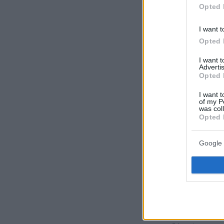
Opted 
I want t
Ακολουθήστε τ
Opted 
τις ειδήσεις
I want 
Advertis
Δείτε όλες τις τ
Opted 
που συμβαίνουν,
I want t
of my P
was col
Opted 
Google 
ΡΟΗ ΕΙΔΗ
πριν 3 λεπτά
Στην Εισαγγελία 
κατηγορείται για 
Marfin, δείτε βίντ