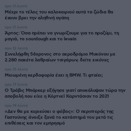
πριν 11 λεπτά
Μέχρι το τέλος του καλοκαιριού αυτά τα ζώδια θα
έχουν βρει την αληθινή αγάπη
πριν 11 λεπτά
Άρτος: Όσα πρέπει να γνωρίζουμε για το προζύμι, τη
μαγιά, το sourdough και το levain
πριν 12 λεπτά
Συνελήφθη 56χρονος στο αεροδρόμιο Μυκόνου με
2.280 πακέτα λαθραίων τσιγάρων, δείτε εικόνες
πριν 15 λεπτά
Μειωμένη κερδοφορία έχει η BMW. Τι φταίει;
πριν 17 λεπτά
O Τράβις Μπάρκερ εξήγησε γιατί αποκάλυψαν τώρα την
αποβολή που είχε η Κόρτνεϊ Καρντάσιαν το 2021
πριν 19 λεπτά
«Δεν θα με κυριεύσει ο φόβος»: Ο περιπτεράς της
Γαστούνης άνοιξε ξανά το κατάστημά του μετά τις
επιθέσεις και τον εμπρησμό