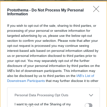
Protothema -
Do Not Process My Personal
Information
If you wish to opt-out of the sale, sharing to third parties, or
07.08.2026, 07:19
processing of your personal or sensitive information for
«Δεν το πιστεύουμε», λένε οι Αμερικανοί που
targeted advertising by us, please use the below opt-out
υιοθέτησαν τον Αφγανό στη Λέσβο - Η αρχική
section to confirm your selection. Please note that after your
εκδοχή για το φονικό στην Κυψέλη και η σιωπή
opt-out request is processed you may continue seeing
στην απολογία
interest-based ads based on personal information utilized by
us or personal information disclosed to third parties prior to
your opt-out. You may separately opt-out of the further
disclosure of your personal information by third parties on the
IAB’s list of downstream participants. This information may
also be disclosed by us to third parties on the
IAB’s List of
Downstream Participants
that may further disclose it to other
third parties.
Please note that this website/app uses one or more Google
Personal Data Processing Opt Outs
services and may gather and store information including but
not limited to your visit or usage behaviour. You may click to
I want to opt-out of the Sharing of my