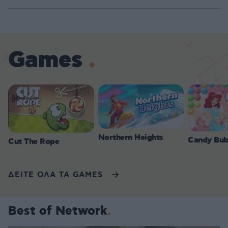
Games
Northern Heights
Candy Bub
Cut The Rope
ΔΕΙΤΕ ΟΛΑ ΤΑ GAMES
Best of Network