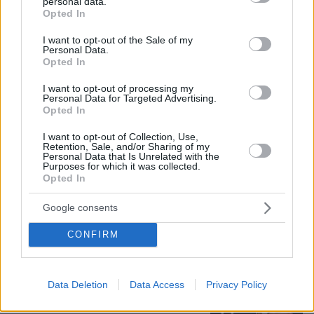
personal data.
grant or deny consent to Google and its third-party tags to
Opted In
use your data for below specified purposes in below Google
consent section.
I want to opt-out of the Sale of my
Personal Data.
Opted In
I want to opt-out of processing my
Personal Data for Targeted Advertising.
Opted In
I want to opt-out of Collection, Use,
Retention, Sale, and/or Sharing of my
Personal Data that Is Unrelated with the
Purposes for which it was collected.
07.08.2026, 09:43
Opted In
Πόσο κοστίζει μία εβδομάδα σε βίλες -
παράδεισους
Google consents
CONFIRM
Στο Α΄ Νεκροταφείο το μνημόσυνο
για τον έναν χρόνο από τον θάνατο
της Λένας Σαμαρά
Data Deletion
Data Access
Privacy Policy
21
07.08.2026, 10:26