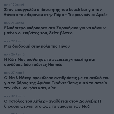
πριν 16 λεπτά
Στον εισαγγελέα ο ιδιοκτήτης του beach bar για τον
θάνατο του 4χρονου στην Πάρο - Τι ερευνούν οι Αρχές
πριν 21 λεπτά
Ελικόπτερο «πάρκαρε» στο Σαρακήνικο για να κάνουν
μπάνιο οι επιβάτες του, δείτε βίντεο
πριν 22 λεπτά
Μια διαδρομή στην πόλη της Τήνου
πριν 26 λεπτά
Η Κέιτ Μος υιοθέτησε τo accessory-maxxing και
συνδύασε δύο τσάντες Hermès
πριν 27 λεπτά
Ο Μπιλ Μάχερ προκάλεσε αντιδράσεις με το σχόλιό του
για το βάρος της Αριάνα Γκράντε: Ίσως αυτό το αστείο
την κάνει να φάει κάτι, είπε
πριν 32 λεπτά
Ο «στόλος του Χίτλερ» αναδύεται στον Δούναβη: Η
ξηρασία φέρνει στο φως τα ναυάγια των Ναζί