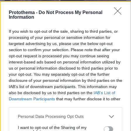
Protothema -
Do Not Process My Personal
Information
If you wish to opt-out of the sale, sharing to third parties, or
processing of your personal or sensitive information for
targeted advertising by us, please use the below opt-out
section to confirm your selection. Please note that after your
opt-out request is processed you may continue seeing
interest-based ads based on personal information utilized by
us or personal information disclosed to third parties prior to
your opt-out. You may separately opt-out of the further
09.08.2026, 08:33
disclosure of your personal information by third parties on the
Το σπίτι του τρόμου στο Άινταχο: Η νύχτα που
IAB’s list of downstream participants. This information may
τέσσερις φοιτητές δολοφονήθηκαν μέσα σε λίγα
also be disclosed by us to third parties on the
IAB’s List of
λεπτά
Downstream Participants
that may further disclose it to other
third parties.
Please note that this website/app uses one or more Google
Personal Data Processing Opt Outs
services and may gather and store information including but
not limited to your visit or usage behaviour. You may click to
I want to opt-out of the Sharing of my