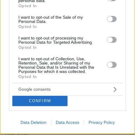
personal data.
grant or deny consent to Google and its third-party tags to
Opted In
use your data for below specified purposes in below Google
consent section.
I want to opt-out of the Sale of my
Personal Data.
Opted In
I want to opt-out of processing my
Personal Data for Targeted Advertising.
Opted In
I want to opt-out of Collection, Use,
Retention, Sale, and/or Sharing of my
Personal Data that Is Unrelated with the
Purposes for which it was collected.
Opted In
Google consents
CONFIRM
πριν μία ώρα
Ασθενής ξυλοκόπησε νοσηλεύτρια στα Επείγοντα
Data Deletion
Data Access
Privacy Policy
του Ερυθρού Σταυρού, την άρπαξε από τα μαλλιά
και τη χτύπησε σε πόρτες - Τι καταγγέλλει η