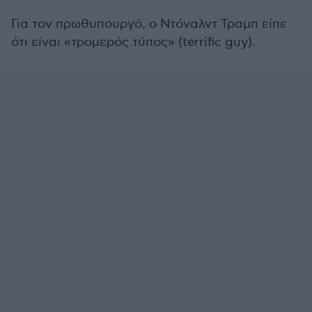
16
seconds
Για τον πρωθυπουργό, ο Ντόναλντ Τραμπ είπε
ότι είναι «τρομερός τύπος» (terrific guy).