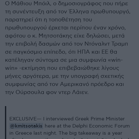
Ο Μάθιου Μπόιλ, ο δημοσιογράφος που πήρε
τη συνέντευξη από τον Έλληνα πρωθυπουργό,
παρατηρεί ότι η τοποθέτηση του
πρωθυπουργού έρχεται περίπου έναν χρόνο,
αφότου ο κ. Μητσοτάκης είχε δηλώσει, μετά
την επιβολή δασμών από τον Ντόναλντ Τραμπ
σε παγκόσμιο επίπεδο, ότι ΗΠΑ και ΕΕ θα
κατέληγαν σύντομα σε μια συμφωνία «win-
win» -εκτίμηση που επιβεβαιώθηκε λίγους
μήνες αργότερα, με την υπογραφή σχετικής
συμφωνίας από τον Αμερικανό πρόεδρο και
την Ούρσουλα φον ντερ Λάιεν.
EXCLUSIVE— I interviewed Greek Prime Minister
@kmitsotakis
here at the Delphi Economic Forum
in Greece last night. The big takeaway is a year