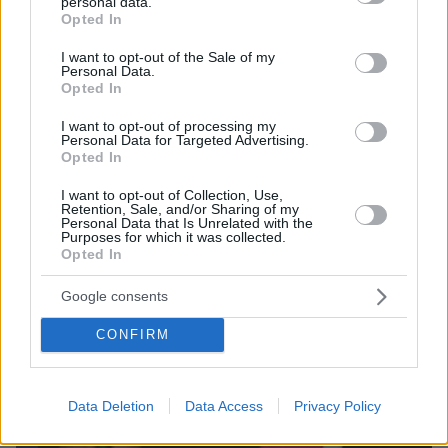
personal data.
καταφέρει να συμφωνήσει με το Ιράν
grant or deny consent to Google and its third-party tags to
Opted In
use your data for below specified purposes in below Google
consent section.
I want to opt-out of the Sale of my
Personal Data.
Opted In
I want to opt-out of processing my
Personal Data for Targeted Advertising.
Opted In
I want to opt-out of Collection, Use,
Retention, Sale, and/or Sharing of my
Personal Data that Is Unrelated with the
Purposes for which it was collected.
Opted In
Google consents
CONFIRM
Data Deletion
Data Access
Privacy Policy