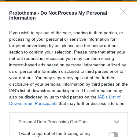
Protothema -
Do Not Process My Personal
Information
If you wish to opt-out of the sale, sharing to third parties, or
processing of your personal or sensitive information for
targeted advertising by us, please use the below opt-out
section to confirm your selection. Please note that after your
opt-out request is processed you may continue seeing
interest-based ads based on personal information utilized by
us or personal information disclosed to third parties prior to
your opt-out. You may separately opt-out of the further
disclosure of your personal information by third parties on the
IAB’s list of downstream participants. This information may
also be disclosed by us to third parties on the
IAB’s List of
Downstream Participants
that may further disclose it to other
third parties.
23.04.2026, 20:11
Please note that this website/app uses one or more Google
Personal Data Processing Opt Outs
Μητσοτάκης στο Breitbart: Μπορώ να εγγυηθώ ότι ο Τραμπ
services and may gather and store information including but
θα περάσει πολύ καλά στην Ελλάδα, ελπίζουμε ότι θα
not limited to your visit or usage behaviour. You may click to
I want to opt-out of the Sharing of my