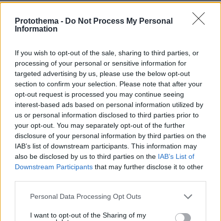
Στις φλόγες δύο διυλιστήρια πετρελαίου στη Ρωσία
μετά από ουκρανική επίθεση με drones
Protothema -
Do Not Process My Personal
Information
πριν 13 λεπτά
Παγκόσμια Ημέρα Γάτας – Εντυπωσιακά πράγματα που
ίσως δεν γνωρίζατε για αυτά τα υπέροχα πλάσματα
If you wish to opt-out of the sale, sharing to third parties, or
processing of your personal or sensitive information for
πριν 13 λεπτά
targeted advertising by us, please use the below opt-out
Oil Pulling: To viral trend του Tik-Tok που υπόσχεται πιο
section to confirm your selection. Please note that after your
λευκά δόντια με ένα μόνο συστατικό
opt-out request is processed you may continue seeing
πριν 25 λεπτά
interest-based ads based on personal information utilized by
Από τη Μόρια στον γάμο, τη ΜΚΟ και την κατηγορία για
us or personal information disclosed to third parties prior to
φόνο: Η σκοτεινή διαδρομή του 26χρονου Αφγανού που
your opt-out. You may separately opt-out of the further
σκότωσε τη Βρετανίδα στην Κυψέλη
disclosure of your personal information by third parties on the
IAB’s list of downstream participants. This information may
πριν 27 λεπτά
also be disclosed by us to third parties on the
IAB’s List of
Η 13χρονη Νορθ Γουέστ ραπάρει για «προδοσία» και
Downstream Participants
that may further disclose it to other
«πόνο» στο νέο της τραγούδι, δείτε τη στο βιντεοκλίπ
third parties.
της
Please note that this website/app uses one or more Google
πριν 27 λεπτά
Personal Data Processing Opt Outs
10 ελληνικά νησιά για διακοπές χωρίς πρόγραμμα
services and may gather and store information including but
not limited to your visit or usage behaviour. You may click to
I want to opt-out of the Sharing of my
πριν 38 λεπτά