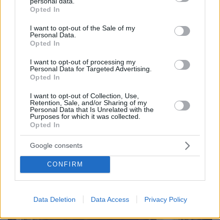
personal data.
grant or deny consent to Google and its third-party tags to
8χρονος τραυματίστηκε στο κεφάλι μετά από βουτιά σε
Opted In
use your data for below specified purposes in below Google
παραλία της Χαλκιδικής
consent section.
I want to opt-out of the Sale of my
Personal Data.
Opted In
ΔΕΙΤΕ ΟΛΕΣ ΤΙΣ ΕΙΔΗΣΕΙΣ
I want to opt-out of processing my
Personal Data for Targeted Advertising.
Opted In
ΤΑ ΠΙΟ ΔΗΜΟΦΙΛΗ
I want to opt-out of Collection, Use,
Retention, Sale, and/or Sharing of my
Personal Data that Is Unrelated with the
Purposes for which it was collected.
Opted In
Google consents
CONFIRM
Data Deletion
Data Access
Privacy Policy