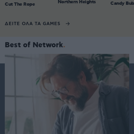
Northern Heights
Candy Bub
Cut The Rope
ΔΕΙΤΕ ΟΛΑ ΤΑ GAMES
Best of Network