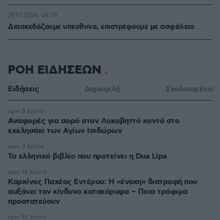
29.07.2026, 09:39
Διασκεδάζουμε υπεύθυνα, επιστρέφουμε με ασφάλεια
ΡΟΗ ΕΙΔΗΣΕΩΝ
Ειδήσεις
Δημοφιλή
Σχολιασμένα
πριν 3 λεπτά
Αναφορές για σορό στον Λυκαβηττό κοντά στο
εκκλησάκι των Αγίων Ισιδώρων
πριν 3 λεπτά
Το ελληνικό βιβλίο που προτείνει η Dua Lipa
πριν 12 λεπτά
Καρκίνος Παχέος Εντέρου: Η «ένοχη» διατροφή που
αυξάνει τον κίνδυνο κατακόρυφα – Ποια τρόφιμα
προστατεύουν
πριν 13 λεπτά