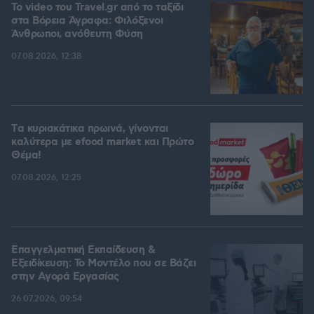
To video του Travel.gr από το ταξίδι
στα Βόρεια Άγραφα: Φιλόξενοι
Άνθρωποι, ανόθευτη Φύση
07.08.2026, 12:38
Tα κυριακάτικα πρωινά, γίνονται
καλύτερα με efood market και Πρώτο
Θέμα!
07.08.2026, 12:25
Επαγγελματική Εκπαίδευση &
Εξειδίκευση: Το Mοντέλο που σε Bάζει
στην Aγορά Eργασίας
26.07.2026, 09:54