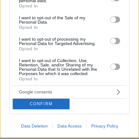
Ο Σάντσεθ απέρριψε αυτό το αίτημα,
personal data.
grant or deny consent to Google and its third-party tags to
Opted In
καθιστώντας τον μόνο ηγέτη που πέρασε αυτή
use your data for below specified purposes in below Google
την κόκκινη γραμμή, γεγονός που οδήγησε σε
consent section.
I want to opt-out of the Sale of my
Personal Data.
αντίδραση από τις ΗΠΑ και στην αυξανόμενη
Opted In
απομόνωσή του εντός της ΕΕ.
I want to opt-out of processing my
Personal Data for Targeted Advertising.
Η Ισπανία είναι μια εξαιρετικά εύφορη χώρα με
Opted In
τεράστιες εκτάσεις και ορυκτό πλούτο, ισχυρό
I want to opt-out of Collection, Use,
τουριστικό δυναμικό και σημαντικές εμπορικές
Retention, Sale, and/or Sharing of my
Personal Data that Is Unrelated with the
οδούς. Έχει βαθείς οικονομικούς και
Purposes for which it was collected.
Opted In
πολιτιστικούς δεσμούς με την Πορτογαλία και
το Μαρόκο και ασκεί σημαντική επιρροή και
Google consents
στα δύο κράτη. Αυτή η τριάδα σχηματίζει ένα
CONFIRM
αναπτυσσόμενο στρατηγικό μπλοκ με
επίκεντρο τις ανανεώσιμες πηγές ενέργειας, τη
μετανάστευση, τη θαλάσσια ασφάλεια και το
Data Deletion
Data Access
Privacy Policy
εμπόριο.