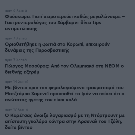
πριν 6 λεπτά
Φούσκωμα: Γιατί χειροτερεύει καθώς μεγαλώνουμε –
Γαστρεντερολόγος του Χάρβαρντ δίνει tips
αντιμετώπισης
πριν 7 λεπτά
Οριοθετήθηκε η φωτιά στο Κορωπί, επιχειρούν
δυνάμεις της Πυροσβεστικής
πριν 7 λεπτά
Γιώργος Μασούρας: Από τον Ολυμπιακό στη ΝΕΟΜ ο
διεθνής εξτρέμ
πριν 14 λεπτά
Με βίντεο πριν τον φημολογούμενο τραυματισμό του
Μοτζτάμπα Χαμενεΐ προσπαθεί το Ιράν να πείσει ότι ο
ανώτατος ηγέτης του είναι καλά
πριν 17 λεπτά
Ο Καρέτσας άνοιξε λογαριασμό με τη Ντόρτμουντ με
απίστευτη γκολάρα κόντρα στην Άρσεναλ του Τζόλη,
δείτε βίντεο