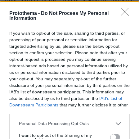
συνεργασίες μεταξύ των περιοχών της Ιβηρικής
και του Μαγκρέμπ».
Protothema -
Do Not Process My Personal
Information
Μια πιθανή συμμαχία
If you wish to opt-out of the sale, sharing to third parties, or
Η Ισπανία, υπό την ηγεσία του πρωθυπουργού
processing of your personal or sensitive information for
Πέδρο Σάντσεθ, έχει περιθωριοποιηθεί από τη
targeted advertising by us, please use the below opt-out
Δύση για την ειρηνική και δίκαιη στάση της
section to confirm your selection. Please note that after your
απέναντι στη γενοκτονία στη Γάζα.
opt-out request is processed you may continue seeing
interest-based ads based on personal information utilized by
Ταυτόχρονα, οι ΗΠΑ έχουν προτείνει στις
us or personal information disclosed to third parties prior to
χώρες του ΝΑΤΟ να αυξήσουν τους αμυντικούς
your opt-out. You may separately opt-out of the further
προϋπολογισμούς τους στο 5% του
disclosure of your personal information by third parties on the
ακαθάριστου εγχώριου προϊόντος (ΑΕΠ), μια
IAB’s list of downstream participants. This information may
κίνηση που θεωρείται ευρέως ως τακτική για
also be disclosed by us to third parties on the
IAB’s List of
Downstream Participants
that may further disclose it to other
την οικονομική αποδυνάμωση των κρατών της
third parties.
ΕΕ και την αναγκαστική εκ μέρους τους αγορά
Please note that this website/app uses one or more Google
αμερικανικών όπλων.
Personal Data Processing Opt Outs
services and may gather and store information including but
not limited to your visit or usage behaviour. You may click to
I want to opt-out of the Sharing of my