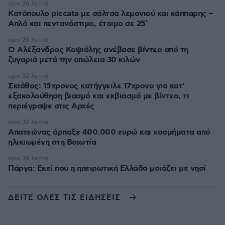
πριν 26 λεπτά
Κοτόπουλο piccata με σάλτσα λεμονιού και κάππαρης –
Απλό και πεντανόστιμο, έτοιμο σε 25′
πριν 26 λεπτά
Ο Αλέξανδρος Κοψιάλης ανέβασε βίντεο από τη
ζυγαριά μετά την απώλεια 30 κιλών
πριν 32 λεπτά
Σκιάθος: 15χρονος κατήγγειλε 17χρονο για κατ'
εξακολούθηση βιασμό και εκβιασμό με βίντεο, τι
περιέγραψε στις Αρχές
πριν 32 λεπτά
Απατεώνας άρπαξε 400.000 ευρώ και κοσμήματα από
ηλικιωμένη στη Βοιωτία
πριν 36 λεπτά
Πάργα: Εκεί που η ηπειρωτική Ελλάδα μοιάζει με νησί
ΔΕΙΤΕ ΟΛΕΣ ΤΙΣ ΕΙΔΗΣΕΙΣ