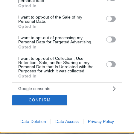
personal data.
grant or deny consent to Google and its third-party tags to
Opted In
use your data for below specified purposes in below Google
consent section.
I want to opt-out of the Sale of my
Personal Data.
Opted In
Loaded
:
100.00%
09.08.2026, 14:15
I want to opt-out of processing my
Personal Data for Targeted Advertising.
Η Πολιτική Αεροπορία διαπίστωσε κενό στον νόμο
Opted In
όταν ένας... απίθανος τύπος προσγείωσε το
ελικόπτερό του στο Σαρακήνικο με εκατοντάδες
I want to opt-out of Collection, Use,
λουόμενους - Παρέμβαση Εισαγγελέα
Retention, Sale, and/or Sharing of my
Personal Data that Is Unrelated with the
Purposes for which it was collected.
Opted In
Google consents
CONFIRM
Data Deletion
Data Access
Privacy Policy