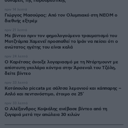
δυνάμεις της Πυροσβεστικής
πριν 14 λεπτά
Γιώργος Μασούρας: Από τον Ολυμπιακό στη ΝΕΟΜ ο
διεθνής εξτρέμ
πριν 21 λεπτά
Με βίντεο πριν τον φημολογούμενο τραυματισμό του
Μοτζτάμπα Χαμενεΐ προσπαθεί το Ιράν να πείσει ότι ο
ανώτατος ηγέτης του είναι καλά
πριν 24 λεπτά
Ο Καρέτσας άνοιξε λογαριασμό με τη Ντόρτμουντ με
απίστευτη γκολάρα κόντρα στην Άρσεναλ του Τζόλη,
δείτε βίντεο
πριν 33 λεπτά
Κοτόπουλο piccata με σάλτσα λεμονιού και κάππαρης –
Απλό και πεντανόστιμο, έτοιμο σε 25′
πριν 33 λεπτά
Ο Αλέξανδρος Κοψιάλης ανέβασε βίντεο από τη
ζυγαριά μετά την απώλεια 30 κιλών