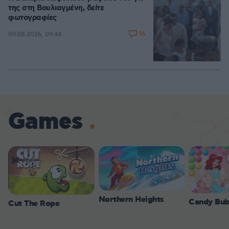
της στη Βουλιαγμένη, δείτε
φωτογραφίες
16
09.08.2026, 09:44
Games
Northern Heights
Candy Bub
Cut The Rope