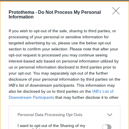
ΔΕΙΤΕ ΟΛΕΣ ΤΙΣ ΕΙΔΗΣΕΙΣ
Protothema -
Do Not Process My Personal
Information
ΤΑ ΠΙΟ ΔΗΜΟΦΙΛΗ
If you wish to opt-out of the sale, sharing to third parties, or
processing of your personal or sensitive information for
targeted advertising by us, please use the below opt-out
section to confirm your selection. Please note that after your
opt-out request is processed you may continue seeing
interest-based ads based on personal information utilized by
us or personal information disclosed to third parties prior to
your opt-out. You may separately opt-out of the further
disclosure of your personal information by third parties on the
IAB’s list of downstream participants. This information may
also be disclosed by us to third parties on the
IAB’s List of
Downstream Participants
that may further disclose it to other
third parties.
Please note that this website/app uses one or more Google
Personal Data Processing Opt Outs
services and may gather and store information including but
not limited to your visit or usage behaviour. You may click to
I want to opt-out of the Sharing of my