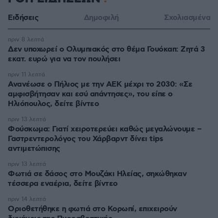
Ειδήσεις
Δημοφιλή
Σχολιασμένα
πριν 8 λεπτά
Δεν υποχωρεί ο Ολυμπιακός στο θέμα Γουόκαπ: Ζητά 3
εκατ. ευρώ για να τον πουλήσει
πριν 11 λεπτά
Ανανέωσε ο Πήλιος με την ΑΕΚ μέχρι το 2030: «Σε
αμφισβήτησαν και εσύ απάντησες», του είπε ο
Ηλιόπουλος, δείτε βίντεο
πριν 13 λεπτά
Φούσκωμα: Γιατί χειροτερεύει καθώς μεγαλώνουμε –
Γαστρεντερολόγος του Χάρβαρντ δίνει tips
αντιμετώπισης
πριν 13 λεπτά
Φωτιά σε δάσος στο Μουζάκι Ηλείας, σηκώθηκαν
τέσσερα εναέρια, δείτε βίντεο
πριν 14 λεπτά
Οριοθετήθηκε η φωτιά στο Κορωπί, επιχειρούν