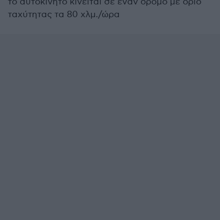
το αυτοκίνητο κινείται σε έναν δρόμο με όριο
ταχύτητας τα 80 χλμ./ώρα