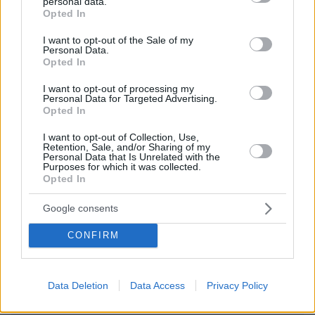
Αντώνης
personal data.
grant or deny consent to Google and its third-party tags to
Opted In
13.02.2025, 21:45
use your data for below specified purposes in below Google
Κακώς τον ψήφισαν πριν ρωτήσουν εσένα .Νεα
consent section.
I want to opt-out of the Sale of my
Υόρκη
Personal Data.
Opted In
ΑΠΑΝΤΗΣΗ
I want to opt-out of processing my
Κρίμα
Personal Data for Targeted Advertising.
Opted In
14.02.2025, 00:24
Σας είχαμε για πιο ξύπνιους εσάς τους
I want to opt-out of Collection, Use,
Νεοϋορκέζους
Retention, Sale, and/or Sharing of my
Personal Data that Is Unrelated with the
ΑΠΑΝΤΗΣΗ
Purposes for which it was collected.
Opted In
Άντε και εις ανώτερα
Google consents
13.02.2025, 20:07
CONFIRM
Με το καλό και πρόεδρος του ΠΟΥ!
ΑΠΑΝΤΗΣΗ
Data Deletion
Data Access
Privacy Policy
ΠΡΟΣΘΗΚΗ ΣΧΟΛΙΟΥ