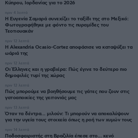
Κύπρου, Ιορδανίας για το 2026
πριν 4 λεπτά
Η Ευγενία Σαμαρά συνεχίζει το ταξίδι της στο Μεξικό:
Φωτογραφήθηκε με φόντο τις πυραμίδες του
Τεοτιουακάν
πριν 12 λεπτά
Η Alexandria Ocasio-Cortez αποφάσισε να καταψύξει τα
ωάριά της
πριν 12 λεπτά
Οι Έλληνες και η γραβιέρα: Πώς έγινε το δεύτερο πιο
δημοφιλές τυρί της χώρας
πριν 12 λεπτά
Πώς μπορούμε να βοηθήσουμε τις γάτες που ζουν στις
γατοαποικίες της γειτονιάς μας
πριν 13 λεπτά
Όταν τα δέντρα... μιλούν: Τι μπορούν να αποκαλύψουν
για την υγεία τους στοιχεία όπως η ροή των χυμών τους
πριν 14 λεπτά
Ποδοσφαιριστής στη Βραζιλία έπεσε στο... κενό