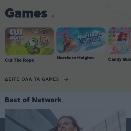
Games
Northern Heights
Candy Bub
Cut The Rope
ΔΕΙΤΕ ΟΛΑ ΤΑ GAMES
Best of Network