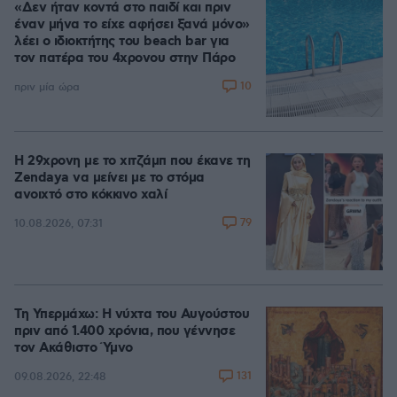
«Δεν ήταν κοντά στο παιδί και πριν
έναν μήνα το είχε αφήσει ξανά μόνο»
λέει ο ιδιοκτήτης του beach bar για
τον πατέρα του 4χρονου στην Πάρο
10
πριν μία ώρα
Η 29χρονη με το χιτζάμπ που έκανε τη
Zendaya να μείνει με το στόμα
ανοιχτό στο κόκκινο χαλί
79
10.08.2026, 07:31
Τη Υπερμάχω: Η νύχτα του Αυγούστου
πριν από 1.400 χρόνια, που γέννησε
τον Ακάθιστο Ύμνο
131
09.08.2026, 22:48