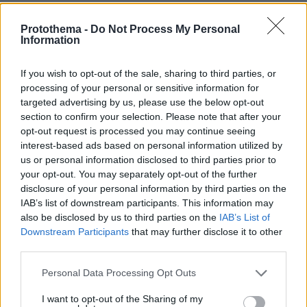
ΣΧΟΛΙΑ
(5)
Protothema -
Do Not Process My Personal
ΠΡΟΣΘΗΚΗ ΣΧΟΛΙΟΥ
Information
If you wish to opt-out of the sale, sharing to third parties, or
processing of your personal or sensitive information for
Να εκδοθεί ταξιδιωτική οδηγία
targeted advertising by us, please use the below opt-out
14.02.2025, 23:07
section to confirm your selection. Please note that after your
να μην επιτρέπονται Αμερικανοί στην Ευρώπη γιατί
opt-out request is processed you may continue seeing
θα μας φέρουν αρρωστιες που είχαν εξαφανιστεί επί
interest-based ads based on personal information utilized by
δεκαετίες.
us or personal information disclosed to third parties prior to
your opt-out. You may separately opt-out of the further
ΑΠΑΝΤΗΣΗ
disclosure of your personal information by third parties on the
IAB’s list of downstream participants. This information may
Ο ίδιος γιατί μοιάζει τόσο άρρωστος;
also be disclosed by us to third parties on the
IAB’s List of
13.02.2025, 21:28
Downstream Participants
that may further disclose it to other
Κατά την ακροαματική διαδικασία έγκρισης της
third parties.
υποψηφιότητας του, έτρεμε ολόκληρος.
Please note that this website/app uses one or more Google
Personal Data Processing Opt Outs
ΑΠΑΝΤΗΣΗ
services and may gather and store information including but
not limited to your visit or usage behaviour. You may click to
I want to opt-out of the Sharing of my