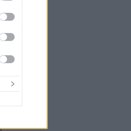
ις
αι
ι
χε
ς