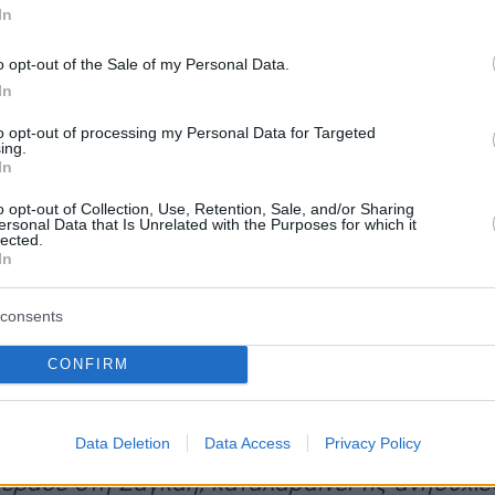
In
» για να μοιραστούν τα οφέλη της ανάπτυξης
 να συμβάλουν στις σινοαμερικανικές σχέσεις.
o opt-out of the Sale of my Personal Data.
In
to opt-out of processing my Personal Data for Targeted
του αντιπροέδρου με αμερικανικές επιχειρήσε
ing.
In
ν προεδρία του διευθύνοντος συμβούλου της
 Σουμπραμανιάν από αμερικανικής πλευράς, κ
o opt-out of Collection, Use, Retention, Sale, and/or Sharing
ersonal Data that Is Unrelated with the Purposes for which it
 τους επικεφαλής οκτώ αμερικανικών
lected.
In
 από τομείς όπως η τεχνολογία, οι τράπεζες κα
, σύμφωνα με στέλεχος αμερικανικής
consents
που βρισκόταν στην αίθουσα, ο οποίος
 η συνάντηση υπερέβη τον χρόνο που της εί
CONFIRM
και ήταν πολύ εγκάρδια.
Data Deletion
Data Access
Privacy Policy
 θεωρείται ένας άνθρωπος που, λόγω του
έρασε στη Σαγκάη, καταλαβαίνει τις ανησυχίε