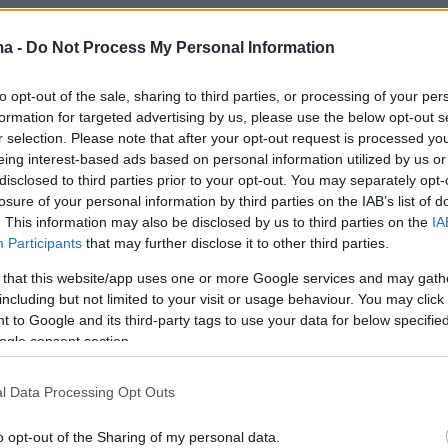
λάχιστον κατά 10%, ένα μέτρο που θα πλήξει τ
ποχή που η οικονομία της αγωνίζεται να βρει
ma -
Do Not Process My Personal Information
πάτημα.
to opt-out of the sale, sharing to third parties, or processing of your per
formation for targeted advertising by us, please use the below opt-out s
γμή, ο εκλεγμένος πρόεδρος των ΗΠΑ έκανε μι
r selection. Please note that after your opt-out request is processed y
μοιαζε συμφιλιωτική προσκαλώντας τον Κινέζ
eing interest-based ads based on personal information utilized by us or
disclosed to third parties prior to your opt-out. You may separately opt-
ζινπίνγκ στη σημερινή ορκωμοσία του. Ο Σι
losure of your personal information by third parties on the IAB’s list of
Χαν στη θέση του, μια χειρονομία καλής θέλησ
. This information may also be disclosed by us to third parties on the
IA
υ ότι η Κίνα είχε εκπροσωπηθεί μόνο από τον
Participants
that may further disclose it to other third parties.
ς στις δύο προηγούμενες ορκωμοσίες
 that this website/app uses one or more Google services and may gath
ν ΗΠΑ.
including but not limited to your visit or usage behaviour. You may click 
 to Google and its third-party tags to use your data for below specifi
ogle consent section.
ή τους χθες, Κυριακή, ο Χαν είπε στον Μασκ,
κε από τον Τραμπ επικεφαλής μια υπηρεσίας π
l Data Processing Opt Outs
ια πιο αποτελεσματική αμερικανική κυβέρνηση,
και άλλες εταιρίες των ΗΠΑ είναι
o opt-out of the Sharing of my personal data.