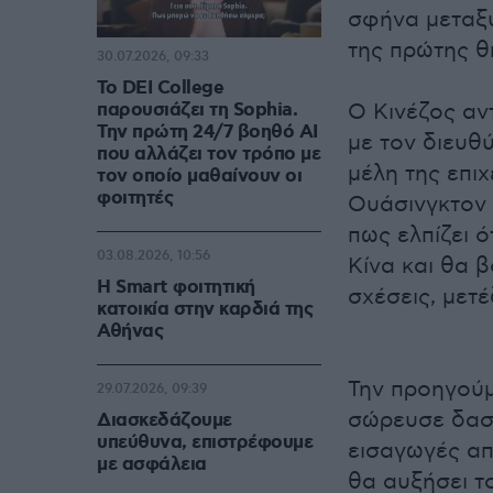
σφήνα μεταξύ
της πρώτης θ
30.07.2026, 09:33
Το DEI College
παρουσιάζει τη Sophia.
Ο Κινέζος αν
Την πρώτη 24/7 βοηθό AI
με τον διευθ
που αλλάζει τον τρόπο με
μέλη της επι
τον οποίο μαθαίνουν οι
φοιτητές
Ουάσινγκτον 
πως ελπίζει ό
03.08.2026, 10:56
Κίνα και θα 
Η Smart φοιτητική
σχέσεις, μετ
κατοικία στην καρδιά της
Αθήνας
Την προηγού
29.07.2026, 09:39
σώρευσε δασμ
Διασκεδάζουμε
υπεύθυνα, επιστρέφουμε
εισαγωγές από
με ασφάλεια
θα αυξήσει τ