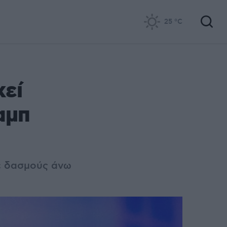
25
°C
χεί
αμπ
ε δασμούς άνω