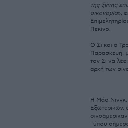
της ξένης επι
οικονομία
», 
Επιμελητηρίου
Πεκίνο.
Ο Σι και ο Τ
Παρασκευή, μ
τον Σι να λέε
αρχή των σιν
Η Μάο Νινγκ,
Εξωτερικών, έ
σινοαμερικαν
Τύπου σήμερα