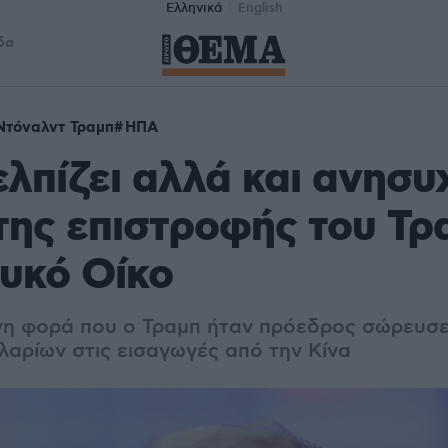
Ελληνικά
English
δα
Ντόναλντ Τραμπ
ΗΠΑ
ελπίζει αλλά και ανησυ
της επιστροφής του Τρ
υκό Οίκο
νη φορά που ο Τραμπ ήταν πρόεδρος σώρευσ
λαρίων στις εισαγωγές από την Κίνα