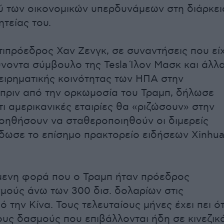
 των οικονομικών υπερδυνάμεων στη διάρκει
ητείας του.
τιπρόεδρος Χαν Ζενγκ, σε συναντήσεις που εί
ύνοντα σύμβουλο της Tesla Ίλον Μασκ και άλλ
χειρηματικής κοινότητας των ΗΠΑ στην
πριν από την ορκωμοσία του Τραμπ, δήλωσε
τι αμερικανικές εταιρίες θα «ριζώσουν» στην
βοηθήσουν να σταθεροποιηθούν οι διμερείς
έδωσε το επίσημο πρακτορείο ειδήσεων Xinhua
μενη φορά που ο Τραμπ ήταν πρόεδρος
ούς άνω των 300 δισ. δολαρίων στις
 την Κίνα. Τους τελευταίους μήνες έχει πει ότ
ους δασμούς που επιβάλλονται ήδη σε κινεζικ