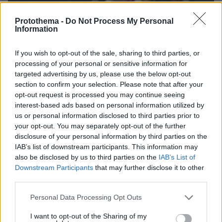
Protothema -
Do Not Process My Personal
Information
If you wish to opt-out of the sale, sharing to third parties, or
processing of your personal or sensitive information for
targeted advertising by us, please use the below opt-out
section to confirm your selection. Please note that after your
06.08.2026, 23:17
opt-out request is processed you may continue seeing
Στη ΓΑΔΑ κρατείται η 46χρονη που κατηγορείται
interest-based ads based on personal information utilized by
για την επίθεση στη Marfin, δείτε βίντεο και
us or personal information disclosed to third parties prior to
φωτογραφίες
your opt-out. You may separately opt-out of the further
disclosure of your personal information by third parties on the
IAB’s list of downstream participants. This information may
also be disclosed by us to third parties on the
IAB’s List of
Downstream Participants
that may further disclose it to other
third parties.
Please note that this website/app uses one or more Google
Personal Data Processing Opt Outs
services and may gather and store information including but
not limited to your visit or usage behaviour. You may click to
I want to opt-out of the Sharing of my