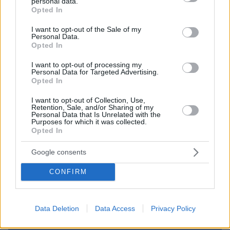
personal data.
grant or deny consent to Google and its third-party tags to
Opted In
use your data for below specified purposes in below Google
consent section.
I want to opt-out of the Sale of my
Personal Data.
Opted In
I want to opt-out of processing my
Personal Data for Targeted Advertising.
Opted In
I want to opt-out of Collection, Use,
Retention, Sale, and/or Sharing of my
Personal Data that Is Unrelated with the
Purposes for which it was collected.
Opted In
06.08.2026, 20:03
Google consents
Αριστοτέλης Δαμίγος: Σε κλίμα οδύνης έγινε η
CONFIRM
αποτέφρωση του συντονιστή που σκοτώθηκε
μετά τη σύγκρουση ελικοπτέρων στην Ψάθα,
φωτογραφίες
Data Deletion
Data Access
Privacy Policy