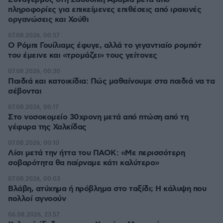
πληροφορίες για επικείμενες επιθέσεις από ιρακινές
οργανώσεις και Χούθι
07.08.2026, 00:57
Ο Ρόμπι Γουίλιαμς έφυγε, αλλά το γιγαντιαίο ρομπότ
του έμεινε και «τρομάζει» τους γείτονες
07.08.2026, 00:30
Παιδιά και κατοικίδια: Πώς μαθαίνουμε στα παιδιά να τα
σέβονται
07.08.2026, 00:17
Στο νοσοκομείο 30χρονη μετά από πτώση από τη
γέφυρα της Χαλκίδας
07.08.2026, 00:10
Λίσι μετά την ήττα του ΠΑΟΚ: «Με περισσότερη
σοβαρότητα θα παίρναμε κάτι καλύτερο»
07.08.2026, 00:03
Βλάβη, ατύχημα ή πρόβλημα στο ταξίδι; Η κάλυψη που
πολλοί αγνοούν
06.08.2026, 23:57