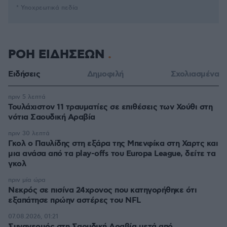
* Υποχρεωτικά πεδία
ΡΟΗ ΕΙΔΗΣΕΩΝ
Ειδήσεις
Δημοφιλή
Σχολιασμένα
πριν 5 λεπτά
Τουλάχιστον 11 τραυματίες σε επιθέσεις των Χούθι στη
νότια Σαουδική Αραβία
πριν 30 λεπτά
Γκολ ο Παυλίδης στη εξάρα της Μπενφίκα στη Χαρτς και
μια ανάσα από τα play-offs του Europa League, δείτε τα
γκολ
πριν μία ώρα
Νεκρός σε πισίνα 24χρονος που κατηγορήθηκε ότι
εξαπάτησε πρώην αστέρες του NFL
07.08.2026, 01:21
Συναγερμός στη Σαουδική Αραβία μετά από