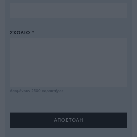
ΣΧΌΛΙΟ *
Απομένουν
2500
χαρακτήρες