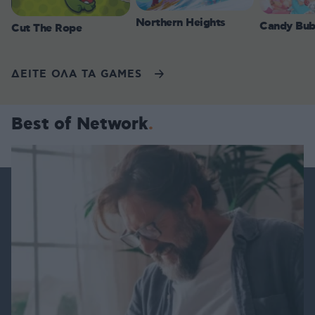
Northern Heights
Candy Bub
Cut The Rope
ΔΕΙΤΕ ΟΛΑ ΤΑ GAMES
Best of Network