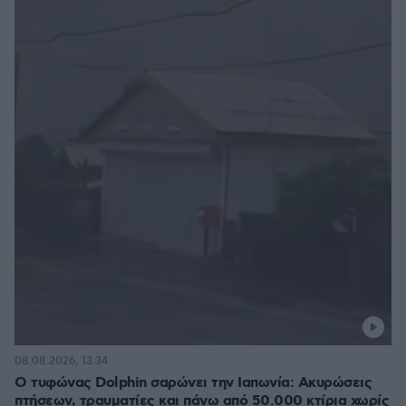
08.08.2026, 13:34
Ο τυφώνας Dolphin σαρώνει την Ιαπωνία: Ακυρώσεις
πτήσεων, τραυματίες και πάνω από 50.000 κτίρια χωρίς