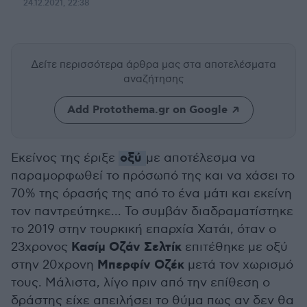
24.12.2021, 22:38
Δείτε περισσότερα άρθρα μας
στα αποτελέσματα
αναζήτησης
Add Protothema.gr on Google
οξύ
Εκείνος της έριξε
με αποτέλεσμα να
παραμορφωθεί το πρόσωπό της και να χάσει το
70% της όρασής της από το ένα μάτι και εκείνη
τον παντρεύτηκε... Το συμβάν διαδραματίστηκε
το 2019 στην τουρκική επαρχία Χατάι, όταν ο
Κασίμ Οζάν Σελτίκ
23χρονος
επιτέθηκε με οξύ
Μπερφίν Οζέκ
στην 20χρονη
μετά τον χωρισμό
τους. Μάλιστα, λίγο πριν από την επίθεση ο
δράστης είχε απειλήσει το θύμα πως αν δεν θα