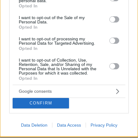
personal data.
grant or deny consent to Google and its third-party tags to
Opted In
use your data for below specified purposes in below Google
consent section.
I want to opt-out of the Sale of my
Personal Data.
Opted In
I want to opt-out of processing my
Personal Data for Targeted Advertising.
Opted In
I want to opt-out of Collection, Use,
Retention, Sale, and/or Sharing of my
Personal Data that Is Unrelated with the
Purposes for which it was collected.
Opted In
Google consents
CONFIRM
Data Deletion
Data Access
Privacy Policy