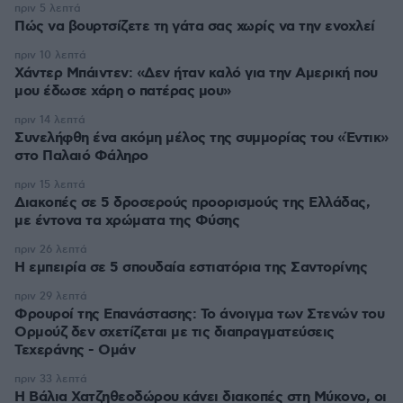
πριν 5 λεπτά
Πώς να βουρτσίζετε τη γάτα σας χωρίς να την ενοχλεί
πριν 10 λεπτά
Χάντερ Μπάιντεν: «Δεν ήταν καλό για την Αμερική που
μου έδωσε χάρη ο πατέρας μου»
πριν 14 λεπτά
Συνελήφθη ένα ακόμη μέλος της συμμορίας του «Έντικ»
στο Παλαιό Φάληρο
πριν 15 λεπτά
Διακοπές σε 5 δροσερούς προορισμούς της Ελλάδας,
με έντονα τα χρώματα της Φύσης
πριν 26 λεπτά
Η εμπειρία σε 5 σπουδαία εστιατόρια της Σαντορίνης
πριν 29 λεπτά
Φρουροί της Επανάστασης: Το άνοιγμα των Στενών του
Ορμούζ δεν σχετίζεται με τις διαπραγματεύσεις
Τεχεράνης - Ομάν
πριν 33 λεπτά
Η Βάλια Χατζηθεοδώρου κάνει διακοπές στη Μύκονο, οι