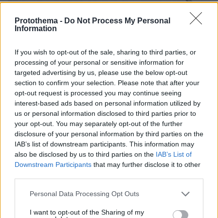
Protothema -
Do Not Process My Personal
Information
If you wish to opt-out of the sale, sharing to third parties, or
processing of your personal or sensitive information for
targeted advertising by us, please use the below opt-out
section to confirm your selection. Please note that after your
opt-out request is processed you may continue seeing
interest-based ads based on personal information utilized by
us or personal information disclosed to third parties prior to
your opt-out. You may separately opt-out of the further
disclosure of your personal information by third parties on the
IAB’s list of downstream participants. This information may
also be disclosed by us to third parties on the
IAB’s List of
Downstream Participants
that may further disclose it to other
third parties.
08.08.2026, 10:26
Please note that this website/app uses one or more Google
Τι έγραφαν οι ξένοι ανταποκριτές σε
Personal Data Processing Opt Outs
services and may gather and store information including but
τηλεγραφήματά τους από τη Μικρά Ασία το 1921
not limited to your visit or usage behaviour. You may click to
I want to opt-out of the Sharing of my