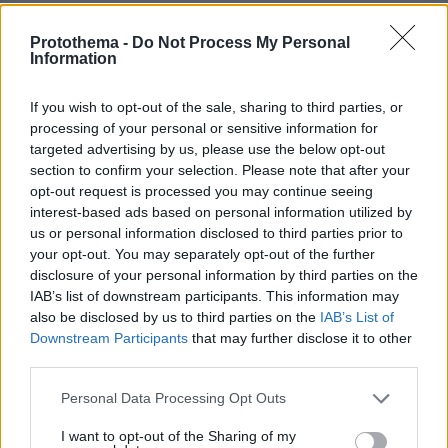
κουτάβι του, αλλά ευτυχώς τα περισσότερα
gallery του ήταν αποθηκευμένα και στο cloud.
Protothema -
Do Not Process My Personal
Information
Τακτικά αντίγραφα ασφαλείας και… κλειστές
τσέπες στο μπουφάν, είναι η συμβουλή του.
If you wish to opt-out of the sale, sharing to third parties, or
processing of your personal or sensitive information for
«Κλειδώστε το, όπως το σπίτι σας»
targeted advertising by us, please use the below opt-out
section to confirm your selection. Please note that after your
opt-out request is processed you may continue seeing
Ο Ιωσήφ Κανακάρης είναι συνεργάτης στο
interest-based ads based on personal information utilized by
Εθνικό Δίκτυο Υποδομών, Τεχνολογίας και
us or personal information disclosed to third parties prior to
Ερευνας, φορέας που εποπτεύεται από το
your opt-out. You may separately opt-out of the further
υπουργείο Ψηφιακής Διακυβέρνησης
και που
disclosure of your personal information by third parties on the
IAB’s list of downstream participants. This information may
μέσω του gov.gr κατά τα lockdown μάς έμαθε
also be disclosed by us to third parties on the
IAB’s List of
έναν νέο τρόπο να σχετιζόμαστε με το κινητό
Downstream Participants
that may further disclose it to other
μας και τις υπηρεσίες. Μας θυμίζει ότι η
third parties.
ταυτότητα, το δίπλωμα οδήγησης και άλλου
Please note that this website/app uses one or more Google
Personal Data Processing Opt Outs
τέτοιου είδους προσωπικά «έγγραφα»
services and may gather and store information including but
βρίσκονται στην ψηφιακή θυρίδα μας και δεν
not limited to your visit or usage behaviour. You may click to
I want to opt-out of the Sharing of my