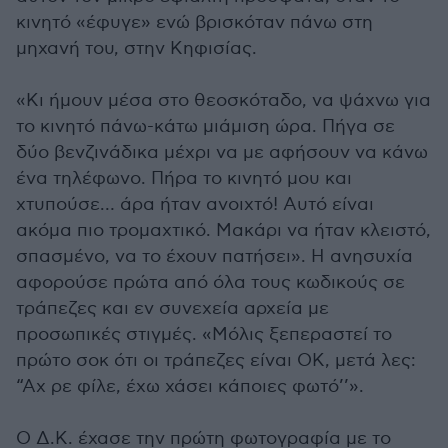
κινητό «έφυγε» ενώ βρισκόταν πάνω στη
μηχανή του, στην Κηφισίας.
«Κι ήμουν μέσα στο θεοσκόταδο, να ψάχνω για
το κινητό πάνω-κάτω μιάμιση ώρα. Πήγα σε
δύο βενζινάδικα μέχρι να με αφήσουν να κάνω
ένα τηλέφωνο. Πήρα το κινητό μου και
χτυπούσε… άρα ήταν ανοιχτό! Αυτό είναι
ακόμα πιο τρομαχτικό. Μακάρι να ήταν κλειστό,
σπασμένο, να το έχουν πατήσει». Η ανησυχία
αφορούσε πρώτα από όλα τους κωδικούς σε
τράπεζες και εν συνεχεία αρχεία με
προσωπικές στιγμές. «Μόλις ξεπεραστεί το
πρώτο σοκ ότι οι τράπεζες είναι ΟΚ, μετά λες:
“Αχ ρε φίλε, έχω χάσει κάποιες φωτό’’».
Ο Δ.Κ. έχασε την πρώτη φωτογραφία με το