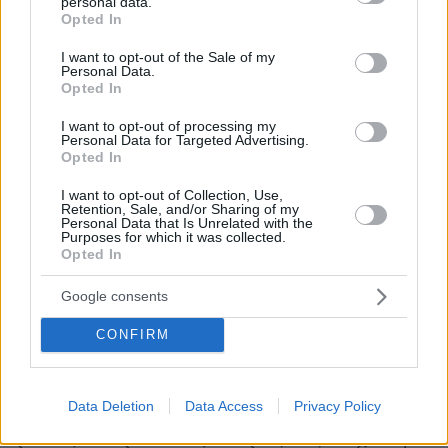
personal data.
χάνονται. Ούτε οι κωδικοί μας που είναι
grant or deny consent to Google and its third-party tags to
Opted In
use your data for below specified purposes in below Google
συνδεδεμένοι με τον λογαριασμό μας (email).
consent section.
I want to opt-out of the Sale of my
Personal Data.
Σε ό,τι αφορά την ασφάλεια των δεδομένων
Opted In
μας, δε, τονίζει: «Η συσκευή δίνει εναλλακτικές
I want to opt-out of processing my
λύσεις κλειδώματος, όχι μόνο pin, αλλά και με
Personal Data for Targeted Advertising.
Opted In
βιομετρικά στοιχεία (π.χ. δακτυλικό
αποτύπωμα). Μπορούμε να εκπαιδευτούμε για
I want to opt-out of Collection, Use,
Retention, Sale, and/or Sharing of my
να προφυλάξουμε τις συσκευές μας».
Personal Data that Is Unrelated with the
Purposes for which it was collected.
Αλλωστε, τα κινητά μας γίνονται όλο και πιο
Opted In
έξυπνα στο θέμα της ασφάλειας.
Google consents
Πλέον υπάρχει η δυνατότητα αυτόματου
CONFIRM
κλειδώματος εάν η συσκευή «αντιληφθεί» ότι…
απομακρύνεται εσπευσμένα (δηλαδή ότι
κάποιος την πήρε και τρέχει), σε κάποια κινητά
Data Deletion
Data Access
Privacy Policy
μπορεί και απομακρυσμένα να ενεργοποιηθεί η