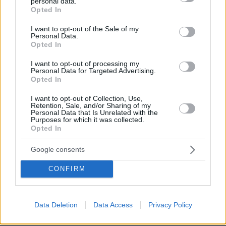
personal data.
grant or deny consent to Google and its third-party tags to
Βασίλης Κικίλιας.
Opted In
use your data for below specified purposes in below Google
consent section.
I want to opt-out of the Sale of my
Εργαζόμαστε σκληρά και μεθοδικά ώστε να
«
Personal Data.
Opted In
είμαστε leaders στον Τουρισμό.
Η δουλειά
αποδίδει όπως φαίνεται από τα έως τώρα
I want to opt-out of processing my
Personal Data for Targeted Advertising.
στοιχεία των προκρατήσεων και καλώς εχόντων
Opted In
των πραγμάτων, το 2022 ο ελληνικός Τουρισμός
I want to opt-out of Collection, Use,
θα είναι πρωταγωνιστής», επισήμανε ο κ.
Retention, Sale, and/or Sharing of my
Κικίλιας.
Personal Data that Is Unrelated with the
Purposes for which it was collected.
Opted In
Απευθυνόμενος προς τον Διευθύνοντα
Google consents
Σύμβουλο του TUI Group, Fritz Joussen, ο κ.
Κικίλιας επισήμανε ότι «βασιζόμαστε σε εσάς
CONFIRM
ως ισχυρούς εταίρους και θέλουμε να
συνεργαστούμε με σταθερότητα και συνέπεια,
για να πετύχουμε από κοινού την επιμήκυνση
Data Deletion
Data Access
Privacy Policy
της τουριστικής περιόδου. Αναμένουμε καλές