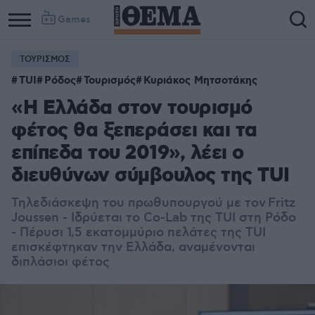
Games
ΤΟΥΡΙΣΜΟΣ
Column
Column
TUI
Ρόδος
Τουρισμός
Κυριάκος Μητσοτάκης
1
2
«Η Ελλάδα στον τουρισμό
φέτος θα ξεπεράσει και τα
επίπεδα του 2019», λέει ο
διευθύνων σύμβουλος της TUI
Τηλεδιάσκεψη του πρωθυπουργού με τον Fritz
Joussen - Ιδρύεται το Co-Lab της TUI στη Ρόδο
- Πέρυσι 1,5 εκατομμύριο πελάτες της TUI
επισκέφτηκαν την Ελλάδα, αναμένονται
διπλάσιοι φέτος