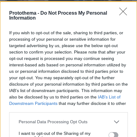
Protothema -
Do Not Process My Personal
Information
If you wish to opt-out of the sale, sharing to third parties, or
Το 2022 ο ελληνικός Τουρισμός θα είναι
processing of your personal or sensitive information for
πρωταγωνιστής
targeted advertising by us, please use the below opt-out
section to confirm your selection. Please note that after your
opt-out request is processed you may continue seeing
«Ο βιώσιμος Τουρισμός αποτελεί στρατηγική
interest-based ads based on personal information utilized by
προτεραιότητα του Πρωθυπουργού Κυριάκου
us or personal information disclosed to third parties prior to
Μητσοτάκη και της ελληνικής Κυβέρνησης. Και
your opt-out. You may separately opt-out of the further
disclosure of your personal information by third parties on the
είναι σημαντική για εμάς η επιλογή της TUI να
IAB’s list of downstream participants. This information may
καταστεί η Ρόδος ο πρώτος βιώσιμος
also be disclosed by us to third parties on the
IAB’s List of
τουριστικός προορισμός παγκοσμίως, χάρη στις
Downstream Participants
that may further disclose it to other
εντατικές προσπάθειες που έχουμε κάνει με
third parties.
τον Περιφερειάρχη Νοτίου Αιγαίου Γιώργο
Please note that this website/app uses one or more Google
Personal Data Processing Opt Outs
Χατζημάρκο και τον Δήμαρχο Ρόδου Αντώνη
services and may gather and store information including but
Καμπουράκη», τόνισε ο Υπουργός Τουρισμού
not limited to your visit or usage behaviour. You may click to
I want to opt-out of the Sharing of my