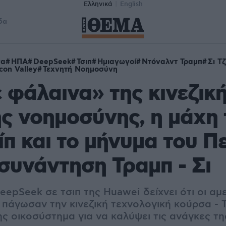
Ελληνικά
English
δα
να
ΗΠΑ
DeepSeek
Τσιπ
Ημιαγωγοί
Ντόναλντ Τραμπ
Σι Τ
icon Valley
Τεχνητή Νοημοσύνη
 φάλαινα» της κινεζικ
ς νοημοσύνης, η μάχη
ίπ και το μήνυμα του Π
 συνάντηση Τραμπ - Σι
epSeek σε τσιπ της Huawei δείχνει ότι οι αμε
ν πάγωσαν την κινεζική τεχνολογική κούρσα -
της οικοσύστημα για να καλύψει τις ανάγκες τη