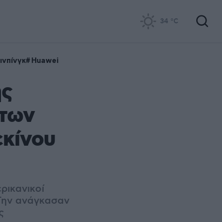
34
°C
ζινπίνγκ
Huawei
ής
 των
εκίνου
ρικανικοί
 Την ανάγκασαν
ς