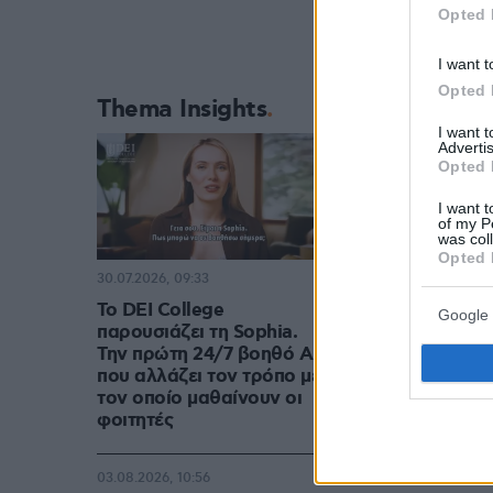
Opted 
I want t
Opted 
Thema Insights
I want 
Advertis
Opted 
I want t
of my P
was col
Opted 
30.07.2026, 09:33
Το DEI College
Google 
παρουσιάζει τη Sophia.
Την πρώτη 24/7 βοηθό AI
που αλλάζει τον τρόπο με
τον οποίο μαθαίνουν οι
φοιτητές
03.08.2026, 10:56