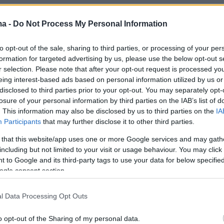
ομικό βήμα απομάκρυνσης από την απόλυτη
 την Nvidia.
ma -
Do Not Process My Personal Information
to opt-out of the sale, sharing to third parties, or processing of your per
formation for targeted advertising by us, please use the below opt-out s
 δεν σημαίνει ότι η Κίνα έχει κερδίσει τον
r selection. Please note that after your opt-out request is processed y
όλεμο. Δεν σημαίνει ούτε ότι τα κινεζικά τσιπ
eing interest-based ads based on personal information utilized by us or
disclosed to third parties prior to your opt-out. You may separately opt-
 το επίπεδο των αμερικανικών. Σημαίνει όμως
losure of your personal information by third parties on the IAB’s list of
 σημαντικό για τη διαπραγμάτευση Τραμπ - Σι: 
. This information may also be disclosed by us to third parties on the
IA
 περιορισμοί στις εξαγωγές προηγμένων
Participants
that may further disclose it to other third parties.
ν σταμάτησαν την κινεζική ανάπτυξη στην
 that this website/app uses one or more Google services and may gath
οσύνη. Την έσπρωξαν προς μια δική της
including but not limited to your visit or usage behaviour. You may click 
 to Google and its third-party tags to use your data for below specifi
.
ogle consent section.
l Data Processing Opt Outs
o opt-out of the Sharing of my personal data.