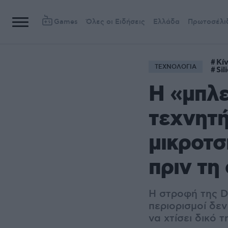
Games
Όλες οι Ειδήσεις
Ελλάδα
Πρωτοσέλι
Κί
ΤΕΧΝΟΛΟΓΙΑ
Sil
Η «μπλε
τεχνητή
μικροτσ
πριν τη
Η στροφή της De
περιορισμοί δε
να χτίσει δικό 