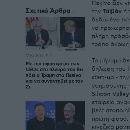
Πεκίνο δεν γ
Σχετικά Άρθρα
την
Ταϊβάν
ή 
δεδομένο πάν
να προχωρήσε
πλήρη πρόσβα
τρόπο άκρως 
12.05.2026, 11:41
Το μήνυμα δε
Με την αφρόκρεμα των
δήλωση του Π
CEOs στο πλευρό του θα
πάει ο Τραμπ στο Πεκίνο
start-up - τη
για να συναντηθεί με τον
νοημοσύνης -
Σι
Silicon Valley
εταιρεία ανακ
βελτιστοποιηθ
πρώτη φορά,
κινεζικά μον