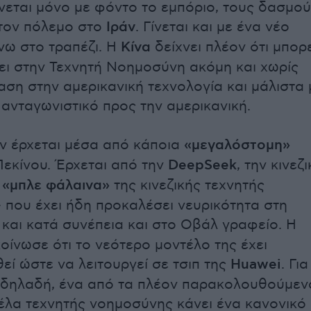
ίνεται μόνο με φόντο το εμπόριο, τους δασμού
τον πόλεμο στο
Ιράν
. Γίνεται και με ένα νέο
ω στο τραπέζι. Η
Κίνα
δείχνει πλέον ότι μπορε
ι στην Τεχνητή Νοημοσύνη ακόμη και χωρίς
ση στην αμερικανική τεχνολογία και μάλιστα 
ανταγωνιστικό προς την αμερικανική.
ν έρχεται μέσα από κάποια
«μεγαλόστομη»
εκίνου. Έρχεται από την
DeepSeek
, την κινεζ
ν
«μπλε φάλαινα»
της κινεζικής τεχνητής
 που έχει ήδη προκαλέσει νευρικότητα στη
και κατά συνέπεια και στο Οβάλ γραφείο. Η
οίνωσε ότι το νεότερο μοντέλο της έχει
εί ώστε να λειτουργεί σε τσιπ της
Huawei
. Για
 δηλαδή, ένα από τα πλέον παρακολουθούμεν
τέλα τεχνητής νοημοσύνης κάνει ένα κανονικό