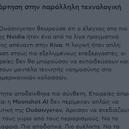
άρτηση στην παράλληλη τεχνολογική
η Ουάσινγκτον θεωρούσε ότι ο έλεγχος στα πιο
της
Nvidia
ήταν ένα από τα λίγα πραγματικά
σης απέναντι στην
Κίνα
. Η λογική ήταν απλή:
ση στους πιο εξελιγμένους επεξεργαστές, οι
αιρείες δεν θα μπορούσαν να εκπαιδεύσουν και
σουν μοντέλα τεχνητής νοημοσύνης στο
αμερικανικών κολοσσών.
τητα αποδείχθηκε πιο σύνθετη. Εταιρείες όπω
αι η
Moonshot AI
δεν περίμεναν απλώς να
ιτική της
Ουάσινγκτον
. Άρχισαν να σχεδιάζου
 τους γύρω από τους περιορισμούς. Να τα
αφριά. Πιο αποδοτικά. Πιο ευέλικτα. Να τα